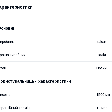
арактеристики
Основні
иробник
Italcar
раїна виробник
Італія
Стан
Новий
Користувальницькі характеристики
исота
1500 мм
арантійний термін
12 мес