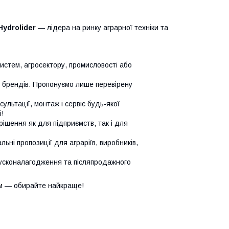
Hydrolider
— лідера на ринку аграрної техніки та
систем, агросектору, промисловості або
х брендів. Пропонуємо лише перевірену
сультації, монтаж і сервіс будь-якої
!
ішення як для підприємств, так і для
ьні пропозиції для аграріїв, виробників,
усконалагодження та післяпродажного
м — обирайте найкраще!