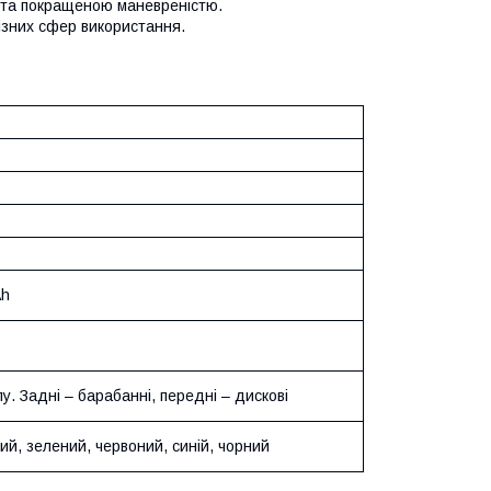
 та покращеною маневреністю.
зних сфер використання.
Ah
пу. Задні – барабанні, передні – дискові
ий, зелений, червоний, синій, чорний