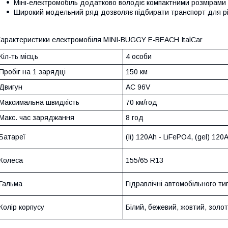
Міні-електромобіль додатково володіє компактними розмірами
Широкий модельний ряд дозволяє підбирати транспорт для рі
арактеристики електромобіля MINI-BUGGY E-BEACH ItalCar
Кіл-ть місць
4 особи
Пробіг на 1 зарядці
150 км
Двигун
AC 96V
Максимальна швидкість
70 км/год
Макс. час заряджання
8 год
Батареї
(li) 120Ah - LiFePO4, (gel) 120
Колеса
155/65 R13
Гальма
Гідравлічні автомобільного ти
Колір корпусу
Білий, бежевий, жовтий, золот