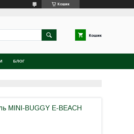
Кошик
Кошик
И
БЛОГ
ль MINI-BUGGY E-BEACH