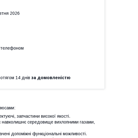
овтня 2026
а телефоном
ротягом 14 днів
за домовленістю
люсами:
ктуючі, запчастини високої якості.
ює навколишнє середовище вихлопними газами,
ачені допоміжні функціональні можливості.