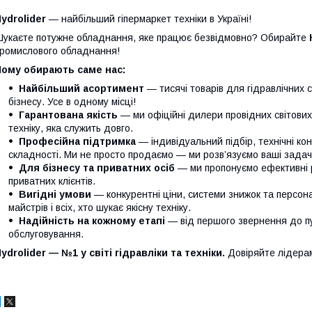
ydrolider
— найбільший гіпермаркет техніки в Україні!
укаєте потужне обладнання, яке працює безвідмовно? Обирайте
ромислового обладнання!
Чому обирають саме нас:
Найбільший асортимент
— тисячі товарів для гідравлічних 
бізнесу. Усе в одному місці!
Гарантована якість
— ми офіційні дилери провідних світови
техніку, яка служить довго.
Професійна підтримка
— індивідуальний підбір, технічні кон
складності. Ми не просто продаємо — ми розв’язуємо ваші задачі
Для бізнесу та приватних осіб
— ми пропонуємо ефективні р
приватних клієнтів.
Вигідні умови
— конкурентні ціни, системи знижок та персонал
майстрів і всіх, хто шукає якісну техніку.
Надійність на кожному етапі
— від першого звернення до п
обслуговування.
ydrolider — №1 у світі гідравліки та техніки.
Довіряйте лідера