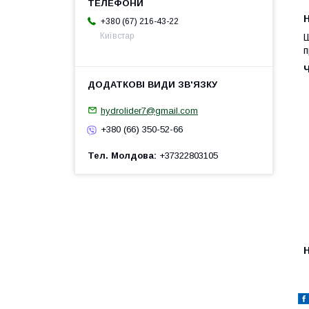
H
+380 (67) 216-43-22
Київстар
Ш
п
hydrolider7@gmail.com
+380 (66) 350-52-66
Тел. Молдова
+37322803105
H