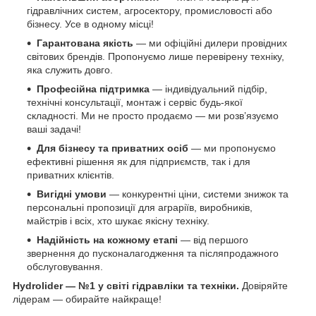
гідравлічних систем, агросектору, промисловості або
бізнесу. Усе в одному місці!
Гарантована якість
— ми офіційні дилери провідних
світових брендів. Пропонуємо лише перевірену техніку,
яка служить довго.
Професійна підтримка
— індивідуальний підбір,
технічні консультації, монтаж і сервіс будь-якої
складності. Ми не просто продаємо — ми розв’язуємо
ваші задачі!
Для бізнесу та приватних осіб
— ми пропонуємо
ефективні рішення як для підприємств, так і для
приватних клієнтів.
Вигідні умови
— конкурентні ціни, системи знижок та
персональні пропозиції для аграріїв, виробників,
майстрів і всіх, хто шукає якісну техніку.
Надійність на кожному етапі
— від першого
звернення до пусконалагодження та післяпродажного
обслуговування.
Hydrolider — №1 у світі гідравліки та техніки.
Довіряйте
лідерам — обирайте найкраще!