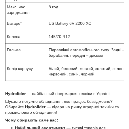
Макс. час
8 год
заряджання
Батареї
US Battery 6V 2200 XC
Колеса
145/70 R12
Гальма
Гідравлічні автомобільного типу. Задні –
барабанні, передні – дискові
Колір корпусу
Білий, бежевий, жовтий, золотий, зелений
червоний, синій, чорний
Hydrolider
— найбільший гіпермаркет техніки в Україні!
Шукаєте потужне обладнання, яке працює безвідмовно?
Обирайте
Hydrolider
— лідера на ринку аграрної техніки та
промислового обладнання!
Чому обирають саме нас:
Найбільший асортимент
— тисячі товарів для