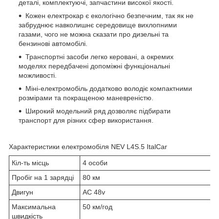
деталі, комплектуючі, запчастини високої якості.
Кожен електрокар є екологічно безпечним, так як не
забруднює навколишнє середовище вихлопними
газами, чого не можна сказати про дизельні та
бензинові автомобілі.
Транспортні засоби легко керовані, а окремих
моделях передбачені допоміжні функціональні
можливості.
Міні-електромобіль додатково володіє компактними
розмірами та покращеною маневреністю.
Широкий модельний ряд дозволяє підбирати
транспорт для різних сфер використання.
Характеристики електромобіля NEV L4S.5 ItalCar
Кіл-ть місць
4 особи
Пробіг на 1 зарядці
80 км
Двигун
AC 48v
Максимальна
50 км/год
швидкість