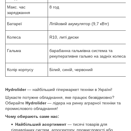
Макс. час
8 год
заряджання
Батареї
Літійовий акумулятор (9,7 кВтг)
Колеса
R10, литі диски
Гальма
барабанна гальмівна система та
рекуперативне гальмо на задніх колесах
Колір корпусу
Білий, синій, червоний
Hydrolider
— найбільший гіпермаркет техніки в Україні!
Шукаєте потужне обладнання, яке працює безвідмовно?
Обирайте
Hydrolider
— лідера на ринку аграрної техніки та
промислового обладнання!
Чому обирають саме нас:
Найбільший асортимент
— тисячі товарів для
гідравлічних систем, агросектору, промисловості або