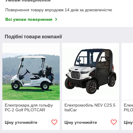
Повернення товару впродовж 14 днів за домовленістю
Всі умови повернення
Подібні товари компанії
Електрокара для гольфу
Електромобіль NEV C2S.5
Елек
PC-2 Golf PILOTCAR
ItalCar
PIL
Ціну уточнюйте
Ціну уточнюйте
Цін