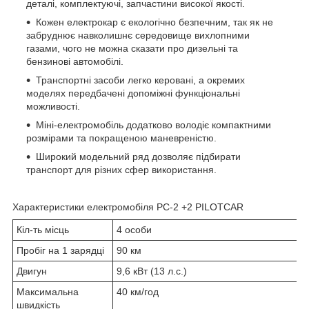
деталі, комплектуючі, запчастини високої якості.
Кожен електрокар є екологічно безпечним, так як не
забруднює навколишнє середовище вихлопними
газами, чого не можна сказати про дизельні та
бензинові автомобілі.
Транспортні засоби легко керовані, а окремих
моделях передбачені допоміжні функціональні
можливості.
Міні-електромобіль додатково володіє компактними
розмірами та покращеною маневреністю.
Широкий модельний ряд дозволяє підбирати
транспорт для різних сфер використання.
Характеристики електромобіля PC-2 +2 PILOTCAR
Кіл-ть місць
4 особи
Пробіг на 1 зарядці
90 км
Двигун
9,6 кВт (13 л.с.)
Максимальна
40 км/год
швидкість