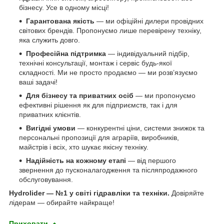
бізнесу. Усе в одному місці!
Гарантована якість
— ми офіційні дилери провідних
світових брендів. Пропонуємо лише перевірену техніку,
яка служить довго.
Професійна підтримка
— індивідуальний підбір,
технічні консультації, монтаж і сервіс будь-якої
складності. Ми не просто продаємо — ми розв’язуємо
ваші задачі!
Для бізнесу та приватних осіб
— ми пропонуємо
ефективні рішення як для підприємств, так і для
приватних клієнтів.
Вигідні умови
— конкурентні ціни, системи знижок та
персональні пропозиції для аграріїв, виробників,
майстрів і всіх, хто шукає якісну техніку.
Надійність на кожному етапі
— від першого
звернення до пусконалагодження та післяпродажного
обслуговування.
Hydrolider — №1 у світі гідравліки та техніки.
Довіряйте
лідерам — обирайте найкраще!
Приховати