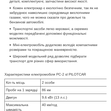
деталі, комплектуючі, запчастини високої якості.
Кожен електрокар є екологічно безпечним, так як не
забруднює навколишнє середовище вихлопними
газами, чого не можна сказати про дизельні та
бензинові автомобілі.
Транспортні засоби легко керовані, а окремих
моделях передбачені допоміжні функціональні
можливості.
Міні-електромобіль додатково володіє компактними
розмірами та покращеною маневреністю.
Широкий модельний ряд дозволяє підбирати
транспорт для різних сфер використання.
Характеристики електромобіля PC-2 sl PILOTCAR
Кіл-ть місць
2 особи
Пробіг на 1 зарядці
86 км
Двигун
9,6 кВт (13 л.с.)
Максимальна
40 км/год
швидкість