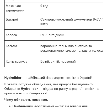
Макс. час
9 год
заряджання
Батареї
Свинцево-кислотний акумулятор 8x6V (11
кВтг)
Колеса
R10, литі диски
Гальма
барабанна гальмівна система та
рекуперативне гальмо на задніх колесах
Колір корпусу
Білий, синій, червоний
Hydrolider
— найбільший гіпермаркет техніки в Україні!
Шукаєте потужне обладнання, яке працює безвідмовно?
Обирайте
Hydrolider
— лідера на ринку аграрної техніки та
промислового обладнання!
Чому обирають саме нас:
Найбільший асортимент
— тисячі товарів для