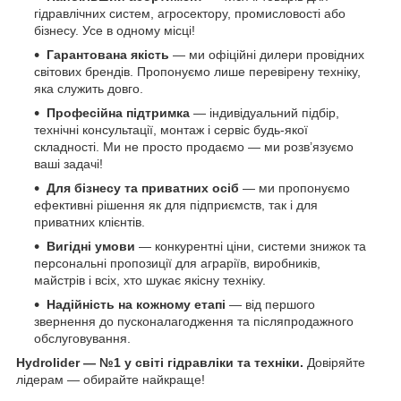
гідравлічних систем, агросектору, промисловості або
бізнесу. Усе в одному місці!
Гарантована якість
— ми офіційні дилери провідних
світових брендів. Пропонуємо лише перевірену техніку,
яка служить довго.
Професійна підтримка
— індивідуальний підбір,
технічні консультації, монтаж і сервіс будь-якої
складності. Ми не просто продаємо — ми розв’язуємо
ваші задачі!
Для бізнесу та приватних осіб
— ми пропонуємо
ефективні рішення як для підприємств, так і для
приватних клієнтів.
Вигідні умови
— конкурентні ціни, системи знижок та
персональні пропозиції для аграріїв, виробників,
майстрів і всіх, хто шукає якісну техніку.
Надійність на кожному етапі
— від першого
звернення до пусконалагодження та післяпродажного
обслуговування.
Hydrolider — №1 у світі гідравліки та техніки.
Довіряйте
лідерам — обирайте найкраще!