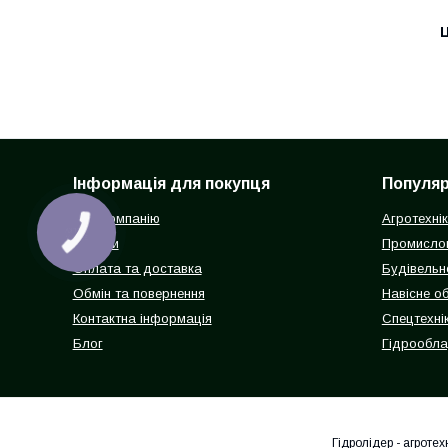
Ц
Інформація для покупця
Популярн
Про компанію
Агротехні
Відгуки
Промисло
Оплата та доставка
Будівельн
Обмін та повернення
Навісне о
Контактна інформація
Спецтехнік
Блог
Гідрообл