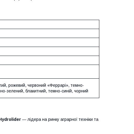
тий, рожевий, червоний «Феррарі», темно-
мно-зелений, блакитний, темно-синій, чорний
Hydrolider
— лідера на ринку аграрної техніки та