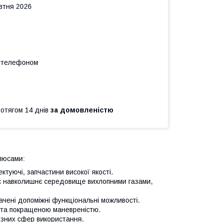
овтня 2026
а телефоном
ротягом 14 днів
за домовленістю
люсами:
ктуючі, запчастини високої якості.
ює навколишнє середовище вихлопними газами,
ачені допоміжні функціональні можливості.
 та покращеною маневреністю.
зних сфер використання.