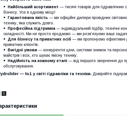
Найбільший асортимент
— тисячі товарів для гідравлічних 
бізнесу. Усе в одному місці!
Гарантована якість
— ми офіційні дилери провідних світови
техніку, яка служить довго.
Професійна підтримка
— індивідуальний підбір, технічні кон
складності. Ми не просто продаємо — ми розв’язуємо ваші задачі
Для бізнесу та приватних осіб
— ми пропонуємо ефективні р
приватних клієнтів.
Вигідні умови
— конкурентні ціни, системи знижок та персонал
майстрів і всіх, хто шукає якісну техніку.
Надійність на кожному етапі
— від першого звернення до п
обслуговування.
ydrolider — №1 у світі гідравліки та техніки.
Довіряйте лідера
арактеристики