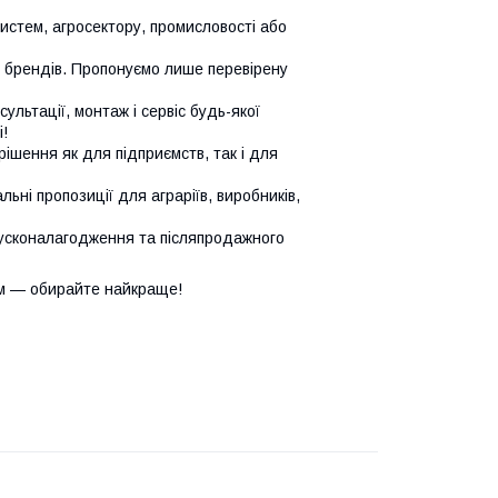
систем, агросектору, промисловості або
х брендів. Пропонуємо лише перевірену
сультації, монтаж і сервіс будь-якої
!
ішення як для підприємств, так і для
ьні пропозиції для аграріїв, виробників,
усконалагодження та післяпродажного
м — обирайте найкраще!