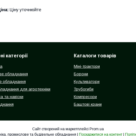
іна:
Ціну уточнюйте
і категорії
Каталоги товарів
ка
Міні-трактори
ве обладнання
Борони
е обладнання
Культиватори
бладнання для агротехніки
Трубогиби
а та навіски
Компресори
аднання
Баштові крани
Сайт створений на маркетплейсі
Prom.ua
Гідролідер - агротехніка, промислове та будівельне обладнання |
Поскаржитися на контент
|
Політ