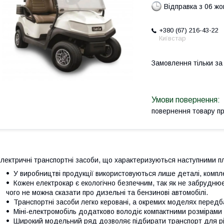
Відправка з 06 ж
+380 (67) 216-43-22
Київстар
Замовлення тільки з
повернення товару п
лектричні транспортні засоби, що характеризуються наступними п
У виробництві продукції використовуються лише деталі, компле
Кожен електрокар є екологічно безпечним, так як не забрудн
чого не можна сказати про дизельні та бензинові автомобілі.
Транспортні засоби легко керовані, а окремих моделях передб
Міні-електромобіль додатково володіє компактними розмірами
Широкий модельний ряд дозволяє підбирати транспорт для рі