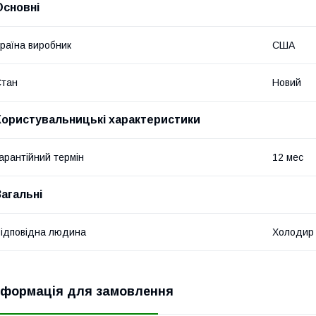
Основні
раїна виробник
США
Стан
Новий
Користувальницькі характеристики
арантійний термін
12 мес
Загальні
ідповідна людина
Холодир
нформація для замовлення