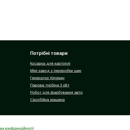
Потрібні товари
Косарка для картоплі
Міні-завод з переробки шин
Генератор Kingway
Парова турбіна 3 кВт
Робот для фарбування авто
Своєбійна машина
ика конфіденційності