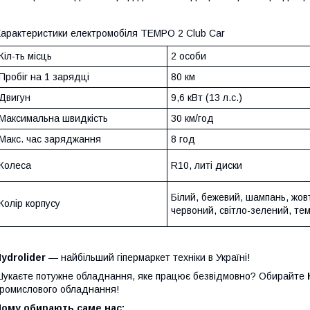
арактеристики електромобіля TEMPO 2 Club Car
Кіл-ть місць
2 особи
Пробіг на 1 зарядці
80 км
Двигун
9,6 кВт (13 л.с.)
Максимальна швидкість
30 км/год
Макс. час заряджання
8 год
Колеса
R10, литі диски
Білий, бежевий, шампань, жов
Колір корпусу
червоний, світло-зелений, те
ydrolider
— найбільший гіпермаркет техніки в Україні!
укаєте потужне обладнання, яке працює безвідмовно? Обирайте
ромислового обладнання!
Чому обирають саме нас: