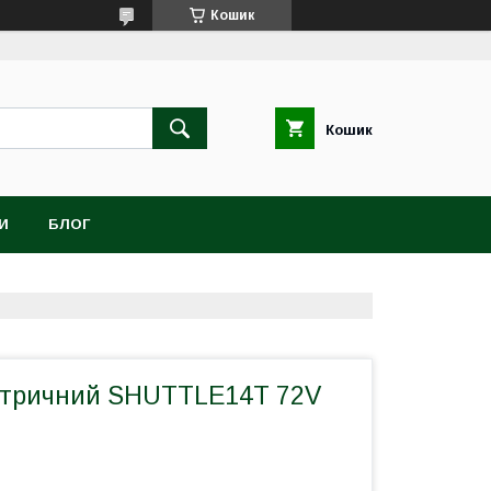
Кошик
Кошик
И
БЛОГ
ктричний SHUTTLE14T 72V