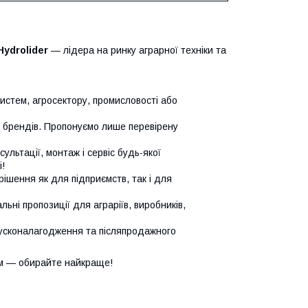
Hydrolider
— лідера на ринку аграрної техніки та
систем, агросектору, промисловості або
х брендів. Пропонуємо лише перевірену
сультації, монтаж і сервіс будь-якої
!
ішення як для підприємств, так і для
ьні пропозиції для аграріїв, виробників,
усконалагодження та післяпродажного
м — обирайте найкраще!