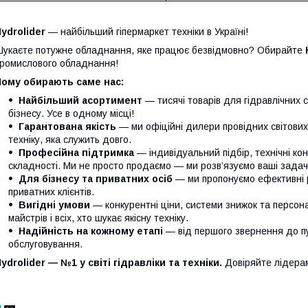
ydrolider
— найбільший гіпермаркет техніки в Україні!
укаєте потужне обладнання, яке працює безвідмовно? Обирайте
ромислового обладнання!
Чому обирають саме нас:
Найбільший асортимент
— тисячі товарів для гідравлічних 
бізнесу. Усе в одному місці!
Гарантована якість
— ми офіційні дилери провідних світови
техніку, яка служить довго.
Професійна підтримка
— індивідуальний підбір, технічні кон
складності. Ми не просто продаємо — ми розв’язуємо ваші задачі
Для бізнесу та приватних осіб
— ми пропонуємо ефективні р
приватних клієнтів.
Вигідні умови
— конкурентні ціни, системи знижок та персонал
майстрів і всіх, хто шукає якісну техніку.
Надійність на кожному етапі
— від першого звернення до п
обслуговування.
ydrolider — №1 у світі гідравліки та техніки.
Довіряйте лідера