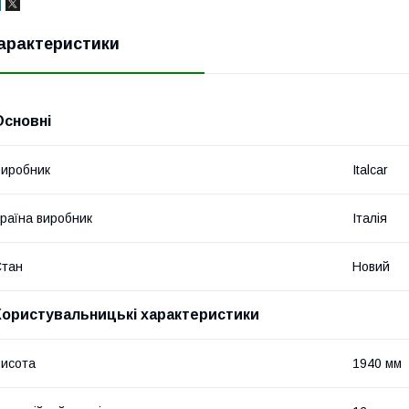
арактеристики
Основні
иробник
Italcar
раїна виробник
Італія
Стан
Новий
Користувальницькі характеристики
исота
1940 мм