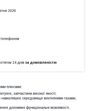
овтня 2026
а телефоном
ротягом 14 днів
за домовленістю
ними плюсами:
ктуючі, запчастини високої якості.
ює навколишнє середовище вихлопними газами,
ачені допоміжні функціональні можливості.