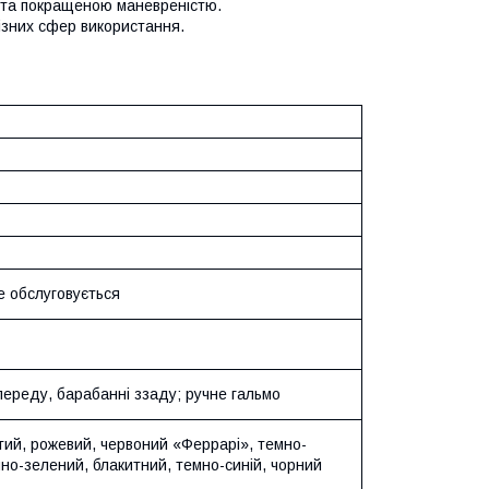
 та покращеною маневреністю.
зних сфер використання.
е обслуговується
спереду, барабанні ззаду; ручне гальмо
тий, рожевий, червоний «Феррарі», темно-
мно-зелений, блакитний, темно-синій, чорний