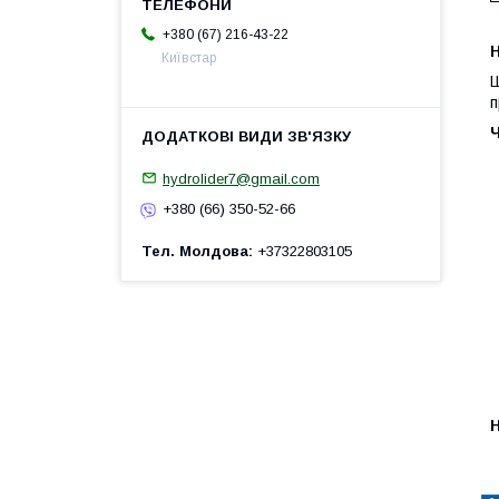
+380 (67) 216-43-22
H
Київстар
Ш
п
hydrolider7@gmail.com
+380 (66) 350-52-66
Тел. Молдова
+37322803105
H