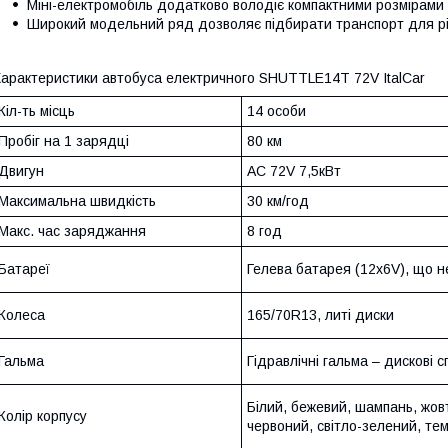
Міні-електромобіль додатково володіє компактними розмірами
Широкий модельний ряд дозволяє підбирати транспорт для рі
арактеристики автобуса електричного SHUTTLE14T 72V ItalCar
Кіл-ть місць
14 особи
Пробіг на 1 зарядці
80 км
Двигун
АС 72V 7,5кВт
Максимальна швидкість
30 км/год
Макс. час заряджання
8 год
Батареї
Гелева батарея (12x6V), що н
Колеса
165/70R13, литі диски
Гальма
Гідравлічні гальма – дискові 
Білий, бежевий, шампань, жов
Колір корпусу
червоний, світло-зелений, те