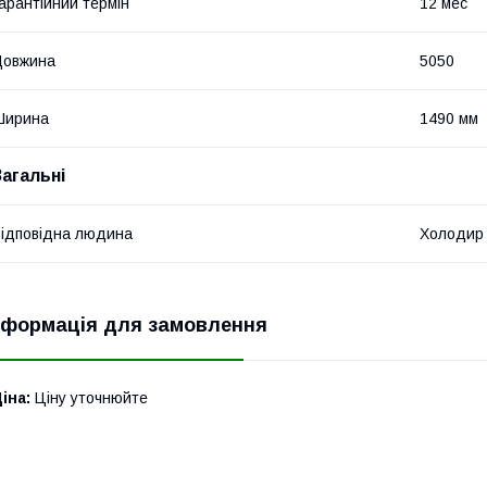
арантійний термін
12 мес
Довжина
5050
Ширина
1490 мм
Загальні
ідповідна людина
Холодир
нформація для замовлення
іна:
Ціну уточнюйте