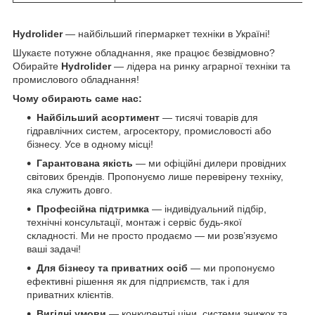
Hydrolider
— найбільший гіпермаркет техніки в Україні!
Шукаєте потужне обладнання, яке працює безвідмовно?
Обирайте
Hydrolider
— лідера на ринку аграрної техніки та
промислового обладнання!
Чому обирають саме нас:
Найбільший асортимент
— тисячі товарів для
гідравлічних систем, агросектору, промисловості або
бізнесу. Усе в одному місці!
Гарантована якість
— ми офіційні дилери провідних
світових брендів. Пропонуємо лише перевірену техніку,
яка служить довго.
Професійна підтримка
— індивідуальний підбір,
технічні консультації, монтаж і сервіс будь-якої
складності. Ми не просто продаємо — ми розв’язуємо
ваші задачі!
Для бізнесу та приватних осіб
— ми пропонуємо
ефективні рішення як для підприємств, так і для
приватних клієнтів.
Вигідні умови
— конкурентні ціни, системи знижок та