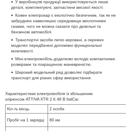
У виробництві продукції використовуються лише
деталі, комплектуючі, запчастини високої якості.
Кожен електрокар є екологічно безпечним, так як не
забруднює навколишнє середовище вихлопними
газами, чого не можна сказати про дизельні та
бензинові автомобілі.
Транспортні засоби легко керовані, а окремих
моделях передбачені допоміжні функціональні
можливості.
Міні-електромобіль додатково володіє компактними
розмірами та покращеною маневреністю.
Широкий модельний ряд дозволяє підбирати
транспорт для різних сфер використання.
Характеристики електромобіля із збільшеним
кліренсом ATTIVA XTR 2.6 48 В ItalCar
Кіл-ть місць
2 особи
Пробіг на 1 зарядці
80 км