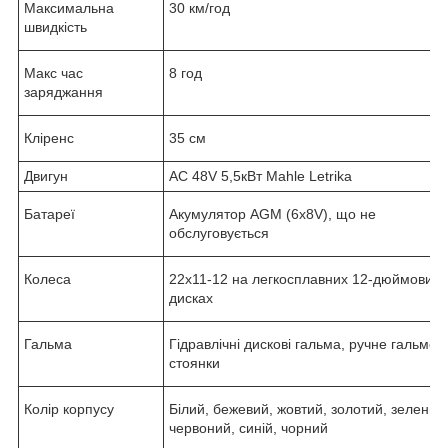
Максимальна
30 км/год
швидкість
Макс час
8 год
заряджання
Кліренс
35 см
Двигун
AC 48V 5,5кВт Mahle Letrika
Батареї
Акумулятор AGM (6x8V), що не
обслуговується
Колеса
22х11-12 на легкосплавних 12-дюймових
дисках
Гальма
Гідравлічні дискові гальма, ручне гальмо
стоянки
Колір корпусу
Білий, бежевий, жовтий, золотий, зелений
червоний, синій, чорний