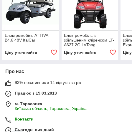
Електромобіль ATTIVA
Електромобіль із
Елек
B4.6 48V ItalCar
збільшеним кліренсом LT-
збіл
A627.2G LVTong
Expr
Ціну уточнюйте
Ціну уточнюйте
Цін
Про нас
93% позитивних з 14 відгуків за рік
Працює з 15.03.2013
м. Тарасовка
Київська область, Тарасовка, Україна
Контакти
Сьогодні вихідний