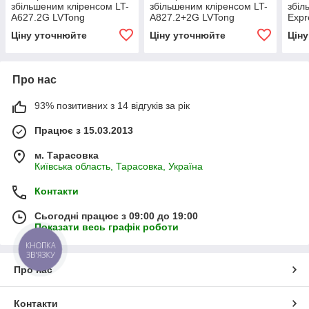
збільшеним кліренсом LT-
збільшеним кліренсом LT-
збіл
A627.2G LVTong
A827.2+2G LVTong
Expr
Ціну уточнюйте
Ціну уточнюйте
Цін
Про нас
93% позитивних з 14 відгуків за рік
Працює з 15.03.2013
м. Тарасовка
Київська область, Тарасовка, Україна
Контакти
Сьогодні працює з 09:00 до 19:00
Показати весь графік роботи
КНОПКА
ЗВ'ЯЗКУ
Про нас
Контакти