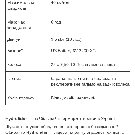
Максимальна
40 км/год
швидкість
Макс час
6 год
заряджання
Двигун
9,6 кВт (13 л.с.)
Батареї
US Battery 6V 2200 XC
Колеса
22 x 9,50-10 Позашляхова шина
Гальма
барабанна гальмівна система та
рекуперативне гальмо на задніх колесах
Колір корпусу
Білий, синій, червоний
Hydrolider
— найбільший гіпермаркет техніки в Україні!
Шукаєте потужне обладнання, яке працює безвідмовно?
Обирайте
Hydrolider
— лідера на ринку аграрної техніки та