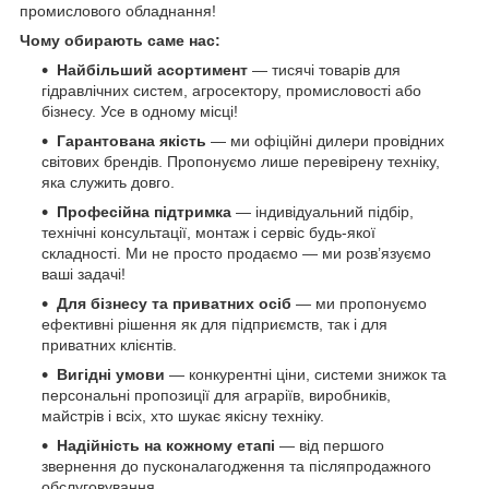
промислового обладнання!
Чому обирають саме нас:
Найбільший асортимент
— тисячі товарів для
гідравлічних систем, агросектору, промисловості або
бізнесу. Усе в одному місці!
Гарантована якість
— ми офіційні дилери провідних
світових брендів. Пропонуємо лише перевірену техніку,
яка служить довго.
Професійна підтримка
— індивідуальний підбір,
технічні консультації, монтаж і сервіс будь-якої
складності. Ми не просто продаємо — ми розв’язуємо
ваші задачі!
Для бізнесу та приватних осіб
— ми пропонуємо
ефективні рішення як для підприємств, так і для
приватних клієнтів.
Вигідні умови
— конкурентні ціни, системи знижок та
персональні пропозиції для аграріїв, виробників,
майстрів і всіх, хто шукає якісну техніку.
Надійність на кожному етапі
— від першого
звернення до пусконалагодження та післяпродажного
обслуговування.