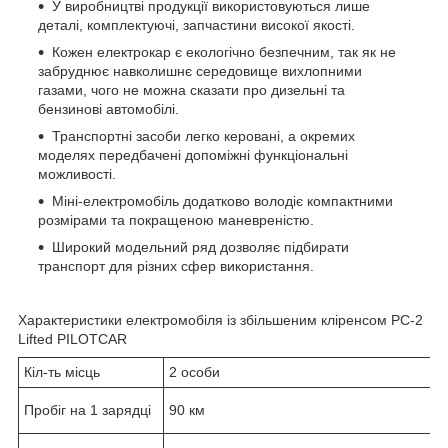
У виробництві продукції використовуються лише
деталі, комплектуючі, запчастини високої якості.
Кожен електрокар є екологічно безпечним, так як не
забруднює навколишнє середовище вихлопними
газами, чого не можна сказати про дизельні та
бензинові автомобілі.
Транспортні засоби легко керовані, а окремих
моделях передбачені допоміжні функціональні
можливості.
Міні-електромобіль додатково володіє компактними
розмірами та покращеною маневреністю.
Широкий модельний ряд дозволяє підбирати
транспорт для різних сфер використання.
Характеристики електромобіля із збільшеним кліренсом PC-2
Lifted PILOTCAR
Кіл-ть місць
2 особи
Пробіг на 1 зарядці
90 км