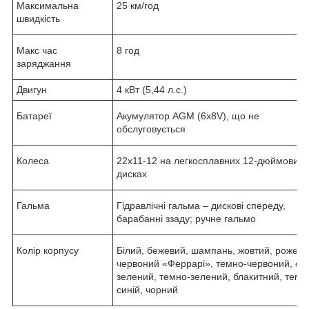
Максимальна
25 км/год
швидкість
Макс час
8 год
заряджання
Двигун
4 кВт (5,44 л.с.)
Батареї
Акумулятор AGM (6x8V), що не
обслуговується
Колеса
22х11-12 на легкосплавних 12-дюймових
дисках
Гальма
Гідравлічні гальма – дискові спереду,
барабанні ззаду; ручне гальмо
Колір корпусу
Білий, бежевий, шампань, жовтий, рожеви
червоний «Феррарі», темно-червоний, сві
зелений, темно-зелений, блакитний, темн
синій, чорний