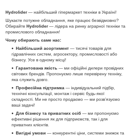
Hydrolider
— найбільший гіпермаркет техніки в Україні!
Шукаєте потужне обладнання, яке працює безвідмовно?
Обирайте
Hydrolider
— лідера на ринку аграрної техніки та
промислового обладнання!
Чому обирають саме нас:
Найбільший асортимент
— тисячі товарів для
гідравлічних систем, агросектору, промисловості або
бізнесу. Усе в одному місці!
Гарантована якість
— ми офіційні дилери провідних
світових брендів. Пропонуємо лише перевірену техніку,
яка служить довго.
Професійна підтримка
— індивідуальний підбір,
технічні консультації, монтаж і сервіс будь-якої
складності. Ми не просто продаємо — ми розв’язуємо
ваші задачі!
Для бізнесу та приватних осіб
— ми пропонуємо
ефективні рішення як для підприємств, так і для
приватних клієнтів.
Вигідні умови
— конкурентні ціни, системи знижок та