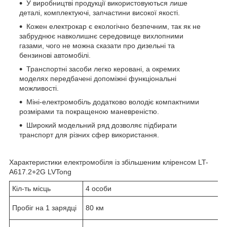
У виробництві продукції використовуються лише
деталі, комплектуючі, запчастини високої якості.
Кожен електрокар є екологічно безпечним, так як не
забруднює навколишнє середовище вихлопними
газами, чого не можна сказати про дизельні та
бензинові автомобілі.
Транспортні засоби легко керовані, а окремих
моделях передбачені допоміжні функціональні
можливості.
Міні-електромобіль додатково володіє компактними
розмірами та покращеною маневреністю.
Широкий модельний ряд дозволяє підбирати
транспорт для різних сфер використання.
Характеристики електромобіля із збільшеним кліренсом LT-
A617.2+2G LVTong
Кіл-ть місць
4 особи
Пробіг на 1 зарядці
80 км