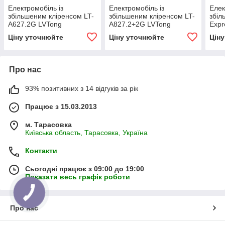
Електромобіль із
Електромобіль із
Елек
збільшеним кліренсом LT-
збільшеним кліренсом LT-
збіл
A627.2G LVTong
A827.2+2G LVTong
Expr
Ціну уточнюйте
Ціну уточнюйте
Цін
Про нас
93% позитивних з 14 відгуків за рік
Працює з 15.03.2013
м. Тарасовка
Київська область, Тарасовка, Україна
Контакти
Сьогодні працює з 09:00 до 19:00
Показати весь графік роботи
Про нас