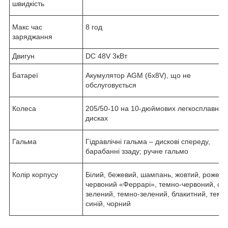
швидкість
Макс час
8 год
заряджання
Двигун
DC 48V 3кВт
Батареї
Акумулятор AGM (6x8V), що не
обслуговується
Колеса
205/50-10 на 10-дюймових легкосплавних
дисках
Гальма
Гідравлічні гальма – дискові спереду,
барабанні ззаду; ручне гальмо
Колір корпусу
Білий, бежевий, шампань, жовтий, рожеви
червоний «Феррарі», темно-червоний, сві
зелений, темно-зелений, блакитний, темн
синій, чорний