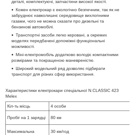
деталі, комплектуючі, запчастини високої якості.
Кожен електрокар є екологічно безпечним, так як не
забруднює навколишнє середовище вихлопними
газами, чого не можна сказати про дизельні та
бензинові автомобілі.
Транспортні засоби легко керовані, а окремих
моделях передбачені допоміжні функціональні
можливості.
Міні-електромобіль додатково володіє компактними
розмірами та покращеною маневреністю.
Широкий модельний ряд дозволяє підбирати
транспорт для різних сфер використання.
Характеристики електрокари спеціальної N.CLASSIC 423
Melex
Кіл-ть місць
4 особи
Пробіг на 1 зарядці
80 км
Максимальна
30 км/год