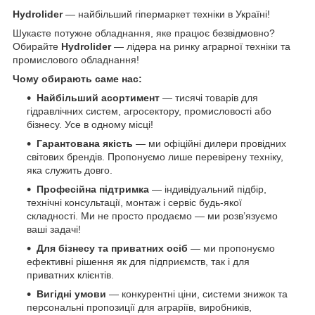
Hydrolider
— найбільший гіпермаркет техніки в Україні!
Шукаєте потужне обладнання, яке працює безвідмовно?
Обирайте
Hydrolider
— лідера на ринку аграрної техніки та
промислового обладнання!
Чому обирають саме нас:
Найбільший асортимент
— тисячі товарів для
гідравлічних систем, агросектору, промисловості або
бізнесу. Усе в одному місці!
Гарантована якість
— ми офіційні дилери провідних
світових брендів. Пропонуємо лише перевірену техніку,
яка служить довго.
Професійна підтримка
— індивідуальний підбір,
технічні консультації, монтаж і сервіс будь-якої
складності. Ми не просто продаємо — ми розв’язуємо
ваші задачі!
Для бізнесу та приватних осіб
— ми пропонуємо
ефективні рішення як для підприємств, так і для
приватних клієнтів.
Вигідні умови
— конкурентні ціни, системи знижок та
персональні пропозиції для аграріїв, виробників,