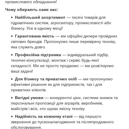
промислового обладнання!
Чому обирають саме нас:
Найбільший асортимент
— тисячі товарів для
гідравлічних систем, агросектору, промисловості або
бізнесу. Усе в одному місці!
Гарантована якість
— ми офіційні дилери провідних
світових брендів. Пропонуємо лише перевірену техніку,
яка служить довго.
Професійна підтримка
— індивідуальний підбір,
технічні консультації, монтаж і сервіс будь-якої
складності. Ми не просто продаємо — ми розв’язуємо
ваші задачі!
Для бізнесу та приватних осіб
— ми пропонуємо
ефективні рішення як для підприємств, так і для
приватних клієнтів.
Вигідні умови
— конкурентні ціни, системи знижок та
персональні пропозиції для аграріїв, виробників,
майстрів і всіх, хто шукає якісну техніку.
Надійність на кожному етапі
— від першого
звернення до пусконалагодження та післяпродажного
обслуговування.