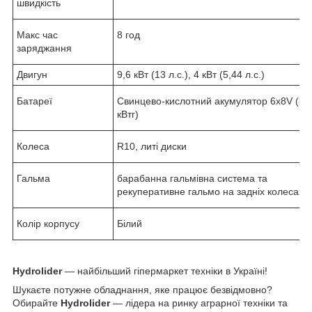
швидкість
Макс час
8 год
заряджання
Двигун
9,6 кВт (13 л.с.), 4 кВт (5,44 л.с.)
Батареї
Свинцево-кислотний акумулятор 6x8V (8,
кВтг)
Колеса
R10, литі диски
Гальма
барабанна гальмівна система та
рекуперативне гальмо на задніх колесах
Колір корпусу
Білий
Hydrolider
— найбільший гіпермаркет техніки в Україні!
Шукаєте потужне обладнання, яке працює безвідмовно?
Обирайте
Hydrolider
— лідера на ринку аграрної техніки та