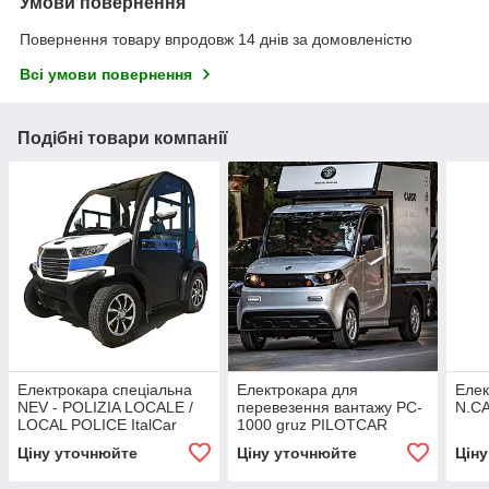
Умови повернення
Повернення товару впродовж 14 днів за домовленістю
Всі умови повернення
Подібні товари компанії
Електрокара спеціальна
Електрокара для
Елек
NEV - POLIZIA LOCALE /
перевезення вантажу PC-
N.CA
LOCAL POLICE ItalCar
1000 gruz PILOTCAR
Ціну уточнюйте
Ціну уточнюйте
Цін