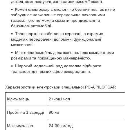
деталі, комплектуючі, запчастини високої якості.
Кожен електрокар є екологічно безпечним, так як не
забруднює навколишнє середовище вихлопними
газами, чого не можна сказати про дизельні та
бензинові автомобілі.
Транспортні засоби легко керовані, а окремих
моделях передбачені допоміжні функціональні
можливості.
Міні-електромобіль додатково володіє компактними
розмірами та покращеною маневреністю.
Широкий модельний ряд дозволяє підбирати
транспорт для різних сфер використання.
Характеристики електрокари спеціальної PC-A PILOTCAR
Кіл-ть місць
2+ноші чол
Пробіг на 1 зарядці
90 км
Максимальна
24-30 км/год