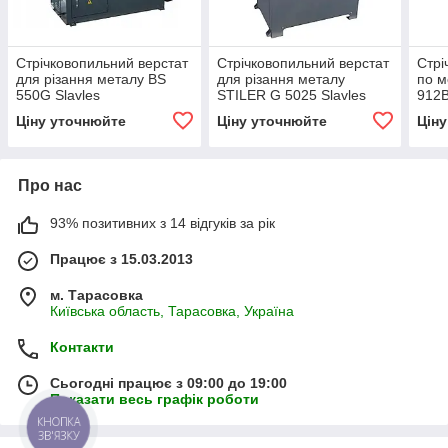
Стрічковопильний верстат
Стрічковопильний верстат
Стрі
для різання металу BS
для різання металу
по м
550G Slavles
STILER G 5025 Slavles
912B
макс
Ціну уточнюйте
Ціну уточнюйте
Цін
Про нас
93% позитивних з 14 відгуків за рік
Працює з 15.03.2013
м. Тарасовка
Київська область, Тарасовка, Україна
Контакти
Сьогодні працює з 09:00 до 19:00
Показати весь графік роботи
КНОПКА
ЗВ'ЯЗКУ