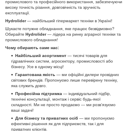
промислового та професійного використання, забезпечуючи
високу точність різання, довговічність та зручність
експлуатації.
Hydrolider
— найбільший гіпермаркет техніки в Україні!
Шукаєте потужне обладнання, яке працює безвідмовно?
Обирайте
Hydrolider
— лідера на ринку аграрної техніки та
промислового обладнання!
Чому обирають саме нас:
Найбільший асортимент
— тисячі товарів для
гідравлічних систем, агросектору, промисловості або
бізнесу. Усе в одному місці!
Гарантована якість
— ми офіційні дилери провідних
світових брендів. Пропонуємо лише перевірену техніку,
яка служить довго.
Професійна підтримка
— індивідуальний підбір,
технічні консультації, монтаж і сервіс будь-якої
складності. Ми не просто продаємо — ми розв’язуємо
ваші задачі!
Для бізнесу та приватних осіб
— ми пропонуємо
ефективні рішення як для підприємств, так і для
приватних клієнтів.