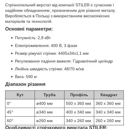
Стрічнопильний верстат від компанії STILER є сучасним і
надійним обладнанням, призначеним для різання металу.
Виробляється в Польщі з використанням високоякісних
матеріалів та технологій.
Основні параметри:
Потужність: 2,8 кВт
Електроживлення: 400 В, 3 фази
Розмір ріжучої стрічки: 4405x34x1,1 мм
Регулювання падіння важеля: Гідравлічний циліндр
Лінійна швидкість стрічки: 48/70 м/хв
Вага: 590 кг
Діапазон різання
Кут
Труба
Профіль
Квадрат
0°
ø400 мм
550 x 360 мм
360 x 360 мм
45°
ø340 мм
400 x 340 мм
340 x 340 мм
60°
ø260 мм
340 x 260 мм
260 x 260 мм
Особливості стрічкового верстата STILER: