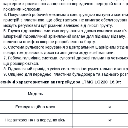
картером з роликовою ланцюговою передачею, передній міст з ру
похилими колесами.
Популярний робочий механізм з конструкцією шатуна з маятн
пристрій з пластиною, що обертається, не вимагає обслуговуванн
можуть регулювати кут різання залежно від якості ґрунту.
Гнучка гідравлічна система керування з двома комплектами п
імпортний гідравлічний зрівняльний клапан для підйому відвалу,
волочіння штифтів вперше розроблено на борту.
Система рульового керування з центральним шарнірним з'єдн
поворотом дозволяє досягти зміщення ходу всієї машини.
Робоча гальмівна система, супортні дискові гальма на чотирьох
що розширюється.
Гідравлічний привід з усією системою інструментального конт
Опційно для передньої пластини бульдозера та заднього роз
ехнічні характеристики автогрейдера LTMG LG220, 16.9т:
Модель
Експлуатаційна маса
кг
Навантаження на передню вісь
кг