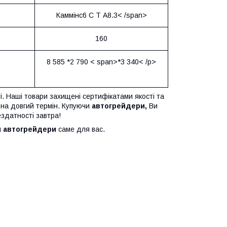
Каммінс6 C T A8.3< /span>
160
8 585 *2 790 < span>*3 340< /p>
і. Наші товари захищені сертифікатами якості та
 на довгий термін. Купуючи
автогрейдери,
Ви
ездатності завтра!
и
автогрейдери
саме для вас.