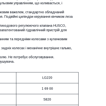
льовим управлінням, що коливається, і
иковим важелем, стандартно обладнаний
я. Подвійні циліндри керування кінчиком леза
'ятиходового регулюючого клапана HUSCO,
 запатентований гідравлічний пристрій для
анням та передніми колесами з кулачковим
 задніх колесах і механічне внутрішнє гальмо,
ролю. Не потребує обслуговування.
пушувача.
LG220
1 69 00
5820