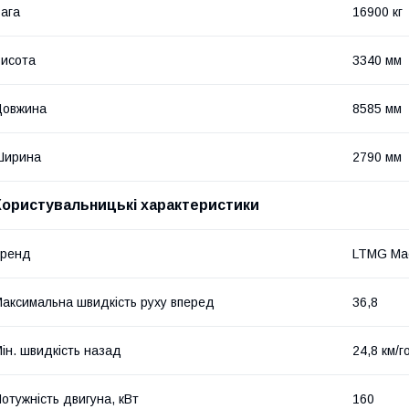
ага
16900 кг
исота
3340 мм
Довжина
8585 мм
Ширина
2790 мм
Користувальницькі характеристики
бренд
LTMG Mac
аксимальна швидкість руху вперед
36,8
ін. швидкість назад
24,8 км/г
отужність двигуна, кВт
160