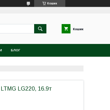
Кошик
Кошик
И
БЛОГ
 LTMG LG220, 16.9т