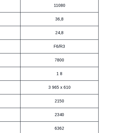
11080
36,8
24,8
F6/R3
7800
1 8
3 965 x 610
2150
2340
6362