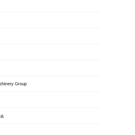
hinery Group
од