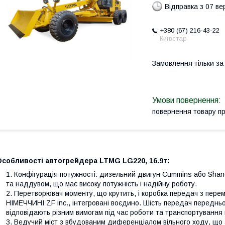
Відправка з 07 в
+380 (67) 216-43-22
Київстар
Замовлення тільки з
повернення товару п
Особливості автогрейдера LTMG LG220, 16.9т:
Конфігурація потужності: дизельний двигун Cummins або Shan
та наддувом, що має високу потужність і надійну роботу.
Перетворювач моменту, що крутить, і коробка передач з пере
НІМЕЧЧИНІ ZF inc., інтегровані воєдино. Шість передач переднь
відповідають різним вимогам під час роботи та транспортування
Ведучий міст з вбудованим диференціалом вільного ходу, що 