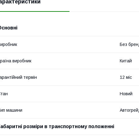
арактеристики
Основні
иробник
Без брен
раїна виробник
Китай
арантійний термін
12 міс
Стан
Новий
ип машини
Автогре
Габаритні розміри в транспортному положенні