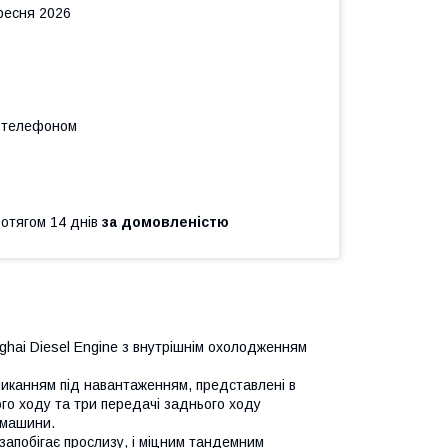
ересня 2026
а телефоном
ротягом 14 днів
за домовленістю
ghai Diesel Engine з внутрішнім охолодженням
миканням під навантаженням, представлені в
ого ходу та три передачі заднього ходу
 машини.
запобігає прослизу, і міцним тандемним