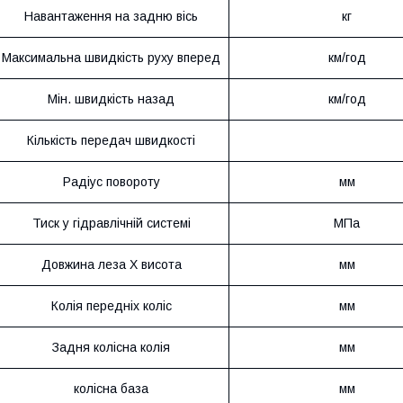
Навантаження на задню вісь
кг
Максимальна швидкість руху вперед
км/год
Мін. швидкість назад
км/год
Кількість передач швидкості
Радіус повороту
мм
Тиск у гідравлічній системі
МПа
Довжина леза X висота
мм
Колія передніх коліс
мм
Задня колісна колія
мм
колісна база
мм