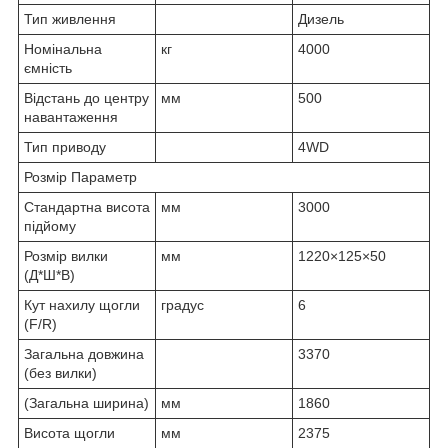
Тип живлення
Дизель
Номінальна
кг
4000
ємність
Відстань до центру
мм
500
навантаження
Тип приводу
4WD
Розмір Параметр
Стандартна висота
мм
3000
підйому
Розмір вилки
мм
1220×125×50
(Д*Ш*В)
Кут нахилу щогли
градус
6
(F/R)
Загальна довжина
3370
(без вилки)
(Загальна ширина)
мм
1860
Висота щогли
мм
2375