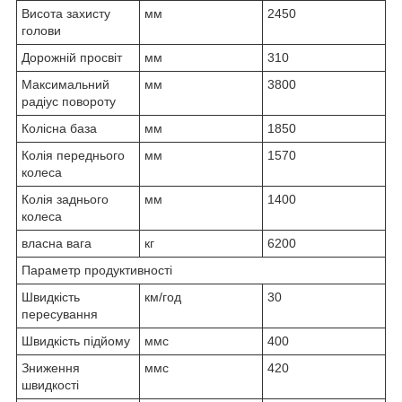
Висота захисту
мм
2450
голови
Дорожній просвіт
мм
310
Максимальний
мм
3800
радіус повороту
Колісна база
мм
1850
Колія переднього
мм
1570
колеса
Колія заднього
мм
1400
колеса
власна вага
кг
6200
Параметр продуктивності
Швидкість
км/год
30
пересування
Швидкість підйому
ммс
400
Зниження
ммс
420
швидкості