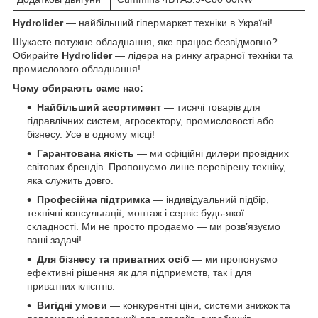
Hydrolider
— найбільший гіпермаркет техніки в Україні!
Шукаєте потужне обладнання, яке працює безвідмовно?
Обирайте
Hydrolider
— лідера на ринку аграрної техніки та
промислового обладнання!
Чому обирають саме нас:
Найбільший асортимент
— тисячі товарів для
гідравлічних систем, агросектору, промисловості або
бізнесу. Усе в одному місці!
Гарантована якість
— ми офіційні дилери провідних
світових брендів. Пропонуємо лише перевірену техніку,
яка служить довго.
Професійна підтримка
— індивідуальний підбір,
технічні консультації, монтаж і сервіс будь-якої
складності. Ми не просто продаємо — ми розв’язуємо
ваші задачі!
Для бізнесу та приватних осіб
— ми пропонуємо
ефективні рішення як для підприємств, так і для
приватних клієнтів.
Вигідні умови
— конкурентні ціни, системи знижок та