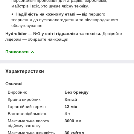
персональні пропозиції для аграріїв, виробників,
майстрів і всіх, хто шукає якісну техніку.
Надійність на кожному етапі
— від першого
звернення до пусконалагодження та післяпродажного
обслуговування.
Hydrolider — №1 у світі гідравліки та техніки.
Довіряйте
лідерам — обирайте найкраще!
Приховати
Характеристики
Основні
Виробник
Без бренду
Країна виробник
Китай
Гарантійний термін
12 міс
Вантажопідйомність
4 т
Максимальна висота
3000 мм
підйому вантажу
Максимальна швидкість
30 км/год