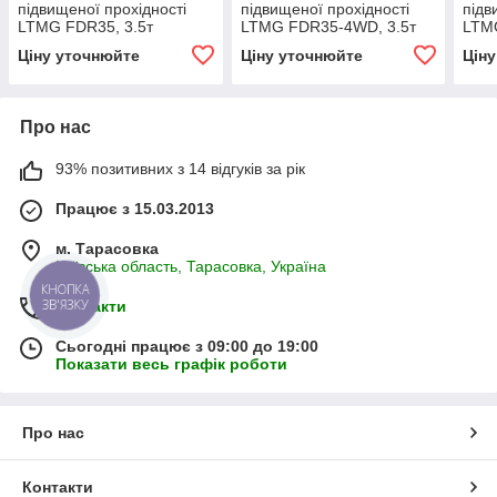
підвищеної прохідності
підвищеної прохідності
підв
LTMG FDR35, 3.5т
LTMG FDR35-4WD, 3.5т
LTM
Ціну уточнюйте
Ціну уточнюйте
Цін
Про нас
93% позитивних з 14 відгуків за рік
Працює з 15.03.2013
м. Тарасовка
Київська область, Тарасовка, Україна
КНОПКА
ЗВ'ЯЗКУ
Контакти
Сьогодні працює з 09:00 до 19:00
Показати весь графік роботи
Про нас
Контакти