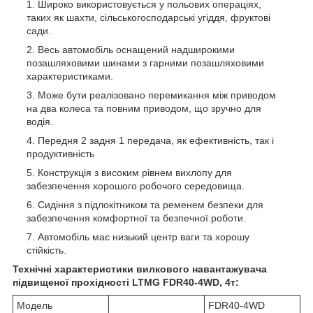
Широко використовується у польових операціях,
таких як шахти, сільськогосподарські угіддя, фруктові
сади.
Весь автомобіль оснащений надширокими
позашляховими шинами з гарними позашляховими
характеристиками.
Може бути реалізовано перемикання між приводом
на два колеса та повним приводом, що зручно для
водія.
Передня 2 задня 1 передача, як ефективність, так і
продуктивність
Конструкція з високим рівнем вихлопу для
забезпечення хорошого робочого середовища.
Сидіння з підлокітником та ременем безпеки для
забезпечення комфортної та безпечної роботи.
Автомобіль має низький центр ваги та хорошу
стійкість.
Технічні характеристики вилкового навантажувача
підвищеної прохідності LTMG FDR40-4WD, 4т:
Модель
FDR40-4WD