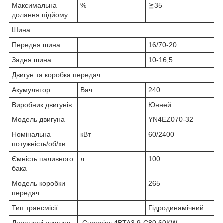
Максимальна
%
≧35
долання підйому
Шина
Передня шина
16/70-20
Задня шина
10-16,5
Двигун та коробка передач
Акумулятор
Вач
240
Виробник двигунів
Юнней
Модель двигуна
YN4EZ070-32
Номінальна
кВт
60/2400
потужність/об/хв
Ємність паливного
л
100
бака
Модель коробки
265
передач
Тип трансмісії
Гідродинамічний
Додаткові двигуни
Cummins 4BTA3.9-C80 60KW