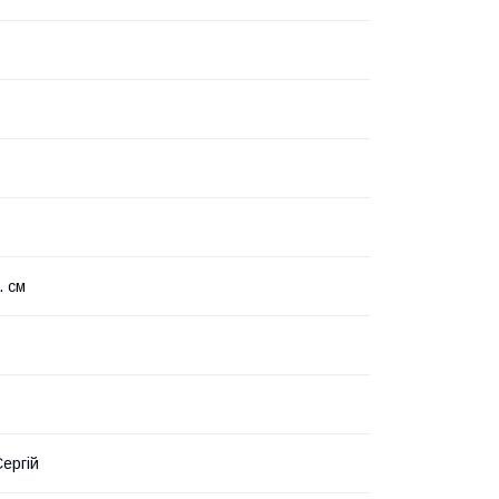
. см
ергій