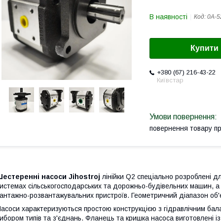
В наявності
Код:
0А-5
Купити
+380 (67) 216-43-22
Київстар
повернення товару п
естеренні насоси Jihostroj
лінійки Q2 спеціально розроблені дл
истемах сільськогосподарських та дорожньо-будівельних машин, а 
антажно-розвантажувальних пристроїв. Геометричний діапазон об'єм
асоси характеризуються простою конструкцією з гідравлічним бал
ибором типів та з'єднань. Фланець та кришка насоса виготовлені із