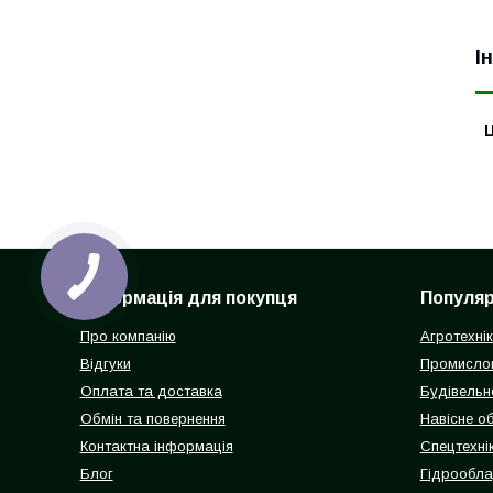
І
Ц
Інформація для покупця
Популярн
Про компанію
Агротехні
Відгуки
Промисло
Оплата та доставка
Будівельн
Обмін та повернення
Навісне о
Контактна інформація
Спецтехнік
Блог
Гідрообл