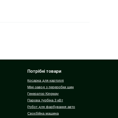
Потрібні товари
Косарка для картоплі
Міні-завод з переробки шин
Генератор Kingway
Парова турбіна 3 кВт
Робот для фарбування авто
Своєбійна машина