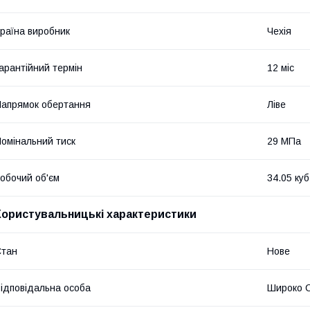
раїна виробник
Чехія
арантійний термін
12 міс
апрямок обертання
Ліве
омінальний тиск
29 МПа
обочий об'єм
34.05 куб
Користувальницькі характеристики
Стан
Нове
ідповідальна особа
Широко С