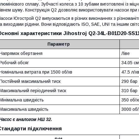
люмінієвого сплаву. Зубчасті колеса з 10 зубами виготовлені із міц
івнем шуму. Конструкція Q2 дозволяє використовувати насоси при 
асоси Югострой Q2 випускаються в різних виконаннях з різноман
а виходами рідини. Вони відповідають ISO, SAE, UNI та іншим сві
Основні характеристики Jihostroj Q2-34L-B01D20-SS1
Параметр
Напрямок обертання
Ліве
Робочий обсяг
34.05 см
Номінальна витрата при 1500 об/хв
47.5 л/х
Постійний максимальний тиск
290 бар
Максимальний періодичний тиск
310 бар
Мінімальна швидкість
350 об/х
Максимальна швидкість
3000 об/
Насос є аналогом НШ 32.
Стандарти підключення