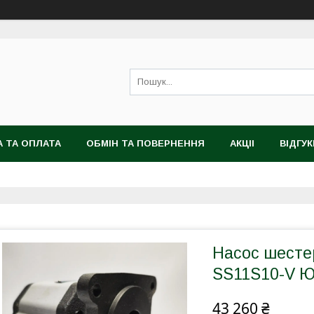
 ТА ОПЛАТА
ОБМІН ТА ПОВЕРНЕННЯ
АКЦІІ
ВІДГУК
Насос шесте
SS11S10-V Юг
43 260 ₴