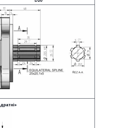
D20
адратні»