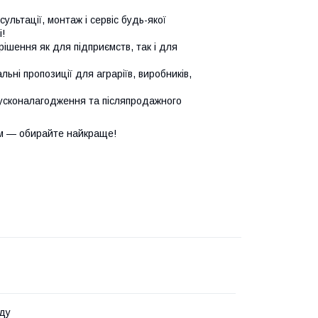
сультації, монтаж і сервіс будь-якої
!
ішення як для підприємств, так і для
ьні пропозиції для аграріїв, виробників,
усконалагодження та післяпродажного
м — обирайте найкраще!
ду