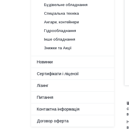
Будівельне обладнання
Спеціальна техніка
Ангари, контейнери
Гідрообладнання
Інше обладнання
Знижки та Акції
Новинки
Сертифікати і ліцензії
Лізинг
Питання
Ш
с
Контактна інформація
в
Договор оферта
Н
в