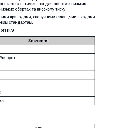
ної сталі та оптимізовані для роботи з низьким
низьких обертах та високому тиску.
ітними приводами, сполучними фланцями, входами
товим стандартам.
1S10-V
Значення
³/оборот
в
в
хв