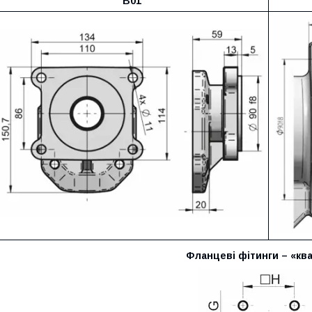
B01
Фланцеві фітинги – «кв