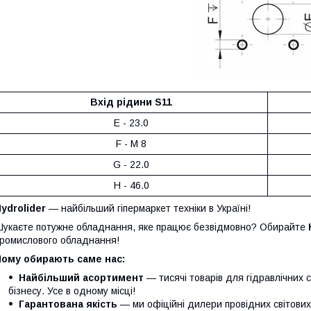
Вхід рідини S11
E - 23.0
F - M 8
G - 22.0
H - 46.0
ydrolider
— найбільший гіпермаркет техніки в Україні!
укаєте потужне обладнання, яке працює безвідмовно? Обирайте
ромислового обладнання!
Чому обирають саме нас:
Найбільший асортимент
— тисячі товарів для гідравлічних 
бізнесу. Усе в одному місці!
Гарантована якість
— ми офіційні дилери провідних світови