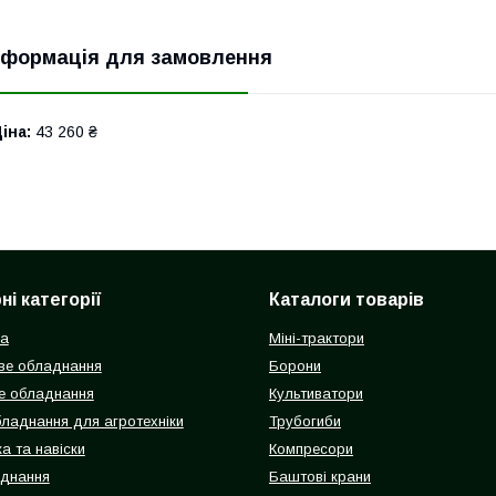
нформація для замовлення
іна:
43 260 ₴
і категорії
Каталоги товарів
ка
Міні-трактори
ве обладнання
Борони
е обладнання
Культиватори
бладнання для агротехніки
Трубогиби
а та навіски
Компресори
аднання
Баштові крани