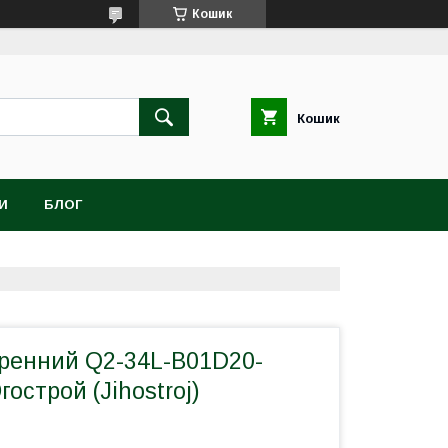
Кошик
Кошик
И
БЛОГ
ренний Q2-34L-B01D20-
острой (Jihostroj)