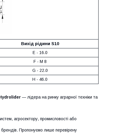
Вихід рідини S10
E - 16.0
F - M 8
G - 22.0
H - 46.0
Hydrolider
— лідера на ринку аграрної техніки та
систем, агросектору, промисловості або
х брендів. Пропонуємо лише перевірену