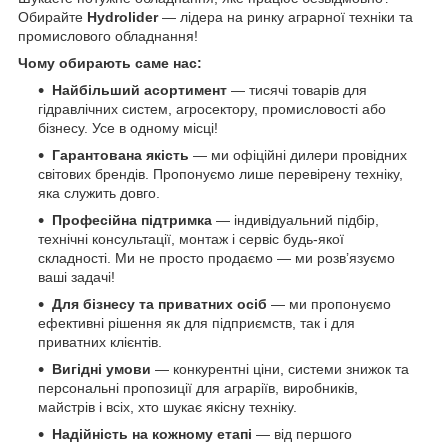
Обирайте
Hydrolider
— лідера на ринку аграрної техніки та
промислового обладнання!
Чому обирають саме нас:
Найбільший асортимент
— тисячі товарів для
гідравлічних систем, агросектору, промисловості або
бізнесу. Усе в одному місці!
Гарантована якість
— ми офіційні дилери провідних
світових брендів. Пропонуємо лише перевірену техніку,
яка служить довго.
Професійна підтримка
— індивідуальний підбір,
технічні консультації, монтаж і сервіс будь-якої
складності. Ми не просто продаємо — ми розв’язуємо
ваші задачі!
Для бізнесу та приватних осіб
— ми пропонуємо
ефективні рішення як для підприємств, так і для
приватних клієнтів.
Вигідні умови
— конкурентні ціни, системи знижок та
персональні пропозиції для аграріїв, виробників,
майстрів і всіх, хто шукає якісну техніку.
Надійність на кожному етапі
— від першого