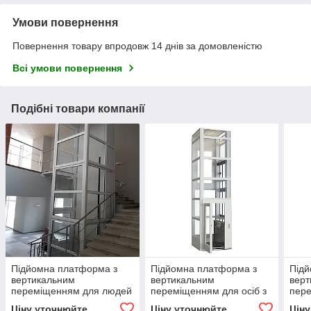
Умови повернення
Повернення товару впродовж 14 днів за домовленістю
Всі умови повернення
Подібні товари компанії
Підйомна платформа з
Підйомна платформа з
Підй
вертикальним
вертикальним
верт
переміщенням для людей
переміщенням для осіб з
пере
з інвалідністю ППВ-320 У1
обмеженими фізичними
обм
Ціну уточнюйте
Ціну уточнюйте
Цін