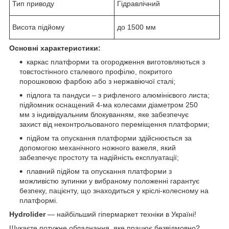
Тип приводу
Гідравлічний
Висота підйому
до 1500 мм
Основні характеристики:
каркас платформи та огородження виготовляються з
товстостінного сталевого профілю, покритого
порошковою фарбою або з нержавіючої сталі;
підлога та пандуси – з рифленого алюмінієвого листа;
підйомник оснащений 4-ма колесами діаметром 250
мм з індивідуальним блокуванням, яке забезпечує
захист від неконтрольованого переміщення платформи;
підйом та опускання платформи здійснюється за
допомогою механічного ножного важеля, який
забезпечує простоту та надійність експлуатації;
плавний підйом та опускання платформи з
можливістю зупинки у вибраному положенні гарантує
безпеку, пацієнту, що знаходиться у кріслі-колесному на
платформі.
Hydrolider
— найбільший гіпермаркет техніки в Україні!
Шукаєте потужне обладнання, яке працює безвідмовно?