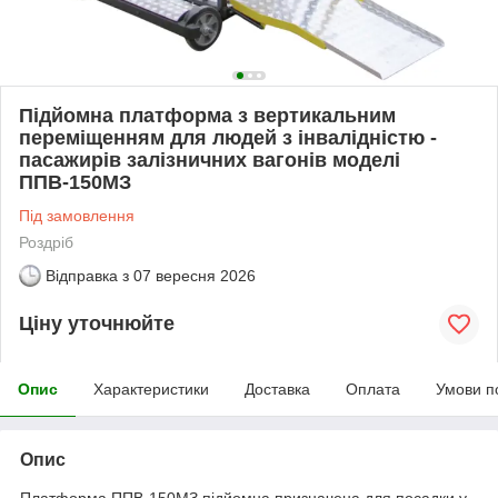
Підйомна платформа з вертикальним
переміщенням для людей з інвалідністю -
пасажирів залізничних вагонів моделі
ППВ-150МЗ
Під замовлення
Роздріб
Відправка з
07 вересня 2026
Ціну уточнюйте
Опис
Характеристики
Доставка
Оплата
Умови п
Опис
Платформа ППВ-150МЗ підйомна призначена для посадки у