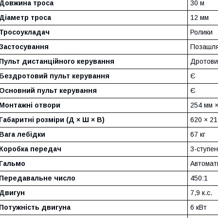
Довжина троса
30 м
Діаметр троса
12 мм
Тросоукладач
Ролики
Застосування
Позашля
Пульт дистанційного керування
Дротови
Бездротовий пульт керування
Є
Основний пульт керування
Є
Монтажні отвори
254 мм ×
Габаритні розміри (Д × Ш × В)
620 × 21
Вага лебідки
67 кг
Коробка передач
3-ступе
Гальмо
Автомат
Передавальне число
450:1
Двигун
7,9 к.с.
Потужність двигуна
6 кВт