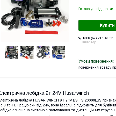
Готово до відправки
Купити
+380 (67) 216-43-22
Київстар
повернення товару п
Електрична лебідка 9т 24V Husarwinch
лектрична лебідка HUSAR WINCH 9T 24V BST S 20000LBS призначе
о 9 тонн. Працюючи від 24V, вона ідеально підходить для будівниц
ебідка оснащена системою гальмування та дистанційним керування