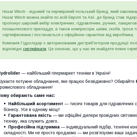
Husar Winch - відомий та перевірений польський бренд, який завоюва
Husar Winch можна знайти по всій Европі та Азії, де бренд став лід
пропонує широкий вибір електричних, гідравлічних, ручних, ланцюго
позашляхового приладдя, а також компресори, шківи, скоби, троси т
сертифікована і постачається з офіційною гарантією від виробника.
Компанія Гідролідер є авторизованим дистриб'ютором продукції пол
відповідні
сертифікати
. Це означає, що у нас ви знайдете повне серві
ydrolider
— найбільший гіпермаркет техніки в Україні!
укаєте потужне обладнання, яке працює безвідмовно? Обирайте
ромислового обладнання!
Чому обирають саме нас:
Найбільший асортимент
— тисячі товарів для гідравлічних 
бізнесу. Усе в одному місці!
Гарантована якість
— ми офіційні дилери провідних світови
техніку, яка служить довго.
Професійна підтримка
— індивідуальний підбір, технічні кон
складності. Ми не просто продаємо — ми розв’язуємо ваші задачі