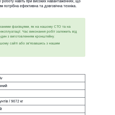
у роботу навіть при високих навантаженнях, що
 потрібна ефективна та довговічна техніка.
ваними фахівцями, як на нашому СТО та на
ксплуатації. Час виконання робіт залежить від
годин з виготовленням кронштейну.
шому сайті або зв'язавшись з нашим
4v
чний
нтів / 9072 кг
й