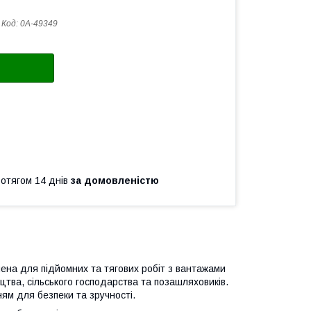
Код:
0А-49349
ротягом 14 днів
за домовленістю
на для підйомних та тягових робіт з вантажами
тва, сільського господарства та позашляховиків.
м для безпеки та зручності.