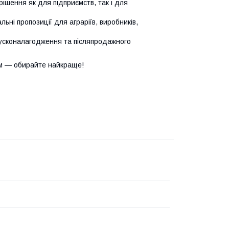
ішення як для підприємств, так і для
ьні пропозиції для аграріїв, виробників,
усконалагодження та післяпродажного
м — обирайте найкраще!