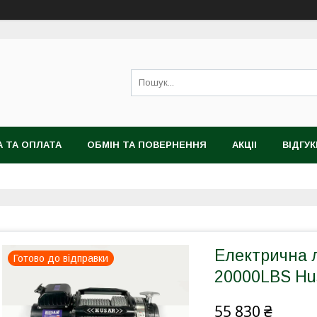
 ТА ОПЛАТА
ОБМІН ТА ПОВЕРНЕННЯ
АКЦІІ
ВІДГУК
Електрична л
Готово до відправки
20000LBS Hu
55 830 ₴