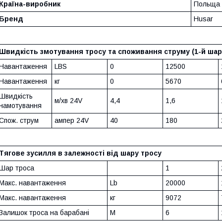
Країна-виробник
Польща
Бренд
Husar
Швидкість змотування тросу та споживання струму (1-й шар
Навантаження
LBS
0
12500
Навантаження
кг
0
5670
Швидкість
м/хв 24V
4,4
1,6
намотування
Спож. струм
ампер 24V
40
180
Тягове зусилля в залежності від шару тросу
Шар троса
1
Макс. навантаження
Lb
20000
Макс. навантаження
кг
9072
Залишок троса на барабані
M
6