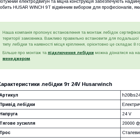
отужний електродвигун та міцна конструкція забезпечують надійн
обить HUSAR WINCH 9T відмінним вибором для професіоналів, яким
Наша компанія пропонує встановлення та монтаж лебідок сертифіко
території замовника. Важливо правильно встановити для подальшої е
типу лебідки та наявності місця кріплення, орієнтовно це складає 8 
Більше про монтаж та
підключення лебідки
можна дізнатися на на
менеджером
.
Характеристики лебідки 9т 24V Husarwinch
Артикул
h20lbs2
Привід лебідки
Електри
Напруга
24 V
Тягове зусилля
20000 фу
Трос
Сталеви