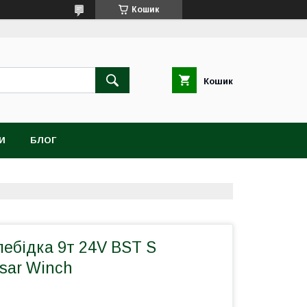
Кошик
Кошик
И
БЛОГ
ебідка 9т 24V BST S
sar Winch