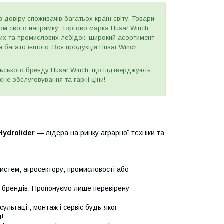
в довіру споживачів багатьох країн світу. Товари
ером свого напрямку. Торгово марка Husar Winch
вих та промислових лебідок, широкий асортимент
а багато іншого. Вся продукція Husar Winch
ьського бренду Husar Winch, що підтверджують
сне обслуговування та гарні ціни!
Hydrolider
— лідера на ринку аграрної техніки та
систем, агросектору, промисловості або
х брендів. Пропонуємо лише перевірену
сультації, монтаж і сервіс будь-якої
!