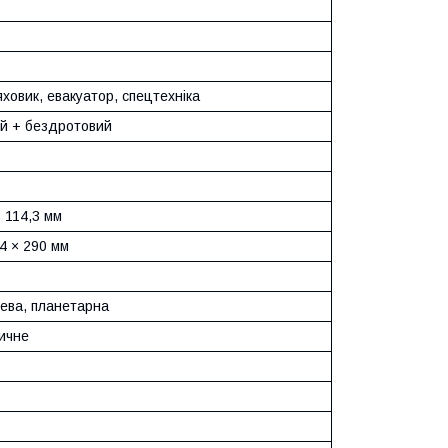
ховик, евакуатор, спецтехніка
й + бездротовий
 114,3 мм
4 × 290 мм
нева, планетарна
ичне