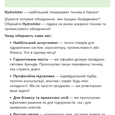
Hydrolider
— найбільший гіпермаркет техніки в Україні!
Шукаєте потужне обладнання, яке працює безвідмовно?
Обирайте
Hydrolider
— лідера на ринку аграрної техніки та
промислового обладнання!
Чому обирають саме нас:
Найбільший асортимент
— тисячі товарів для
гідравлічних систем, агросектору, промисловості або
бізнесу. Усе в одному місці!
Гарантована якість
— ми офіційні дилери провідних
світових брендів. Пропонуємо лише перевірену техніку,
яка служить довго.
Професійна підтримка
— індивідуальний підбір,
технічні консультації, монтаж і сервіс будь-якої
складності. Ми не просто продаємо — ми розв’язуємо
ваші задачі!
Для бізнесу та приватних осіб
— ми пропонуємо
ефективні рішення як для підприємств, так і для
приватних клієнтів.
Вигідні умови
— конкурентні ціни, системи знижок та