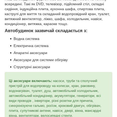
всередині. Такі як DVD, телевізор, підйомний стіл, складні
сидіння, індукційна плита, кухонна шафа, спиртова плита,
каструлі для миття та складаний водопровідний кран, туалет,
витяжний вентилятор, ліжко, шафа, холодильник, навіси,
кондиціонер, витяжка, караоке тощо.
Автобудинок зазвичай складається з:
Водна система
Електрична система
Апаратні аксесуари
Аксесуари для системи обігріву
Структурні аксесуари
Ці аксесуари включають:
насоси, труби та сполучний
пристрій для водопроводу на колесах, кран, раковину,
водонагрівач, туалет, душ, автомобільний холодильник,
автомобільний кондиціонер, акумулятори, генератори, всі
види проводів , інвертори, різні розетки для причепа,
синхронізуюче гальмо, роз'єм, кроковий двигун, обігрівач,
плита, супутникові антени, навіси, двері, вікна, мансардні
вікна, вентилятори, велосипедні стенти.