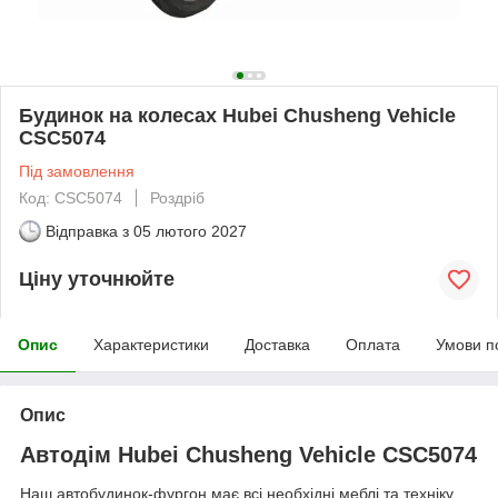
Будинок на колесах Hubei Chusheng Vehicle
CSC5074
Під замовлення
Код: CSC5074
Роздріб
Відправка з
05 лютого 2027
Ціну уточнюйте
Опис
Характеристики
Доставка
Оплата
Умови п
Опис
Автодім Hubei Chusheng Vehicle CSC5074
Наш автобудинок-фургон має всі необхідні меблі та техніку