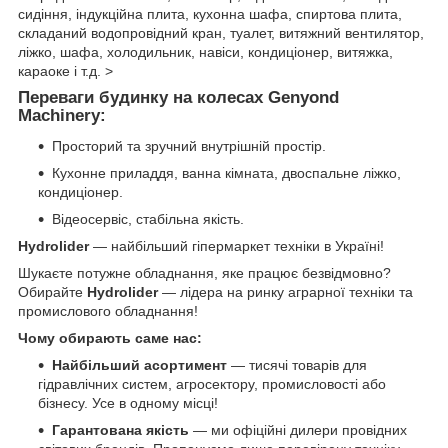
сидіння, індукційна плита, кухонна шафа, спиртова плита,
складаний водопровідний кран, туалет, витяжний вентилятор,
ліжко, шафа, холодильник, навіси, кондиціонер, витяжка,
караоке і т.д. >
Переваги будинку на колесах Genyond
Machinery:
Просторий та зручний внутрішній простір.
Кухонне приладдя, ванна кімната, двоспальне ліжко,
кондиціонер.
Відеосервіс, стабільна якість.
Hydrolider
— найбільший гіпермаркет техніки в Україні!
Шукаєте потужне обладнання, яке працює безвідмовно?
Обирайте
Hydrolider
— лідера на ринку аграрної техніки та
промислового обладнання!
Чому обирають саме нас:
Найбільший асортимент
— тисячі товарів для
гідравлічних систем, агросектору, промисловості або
бізнесу. Усе в одному місці!
Гарантована якість
— ми офіційні дилери провідних