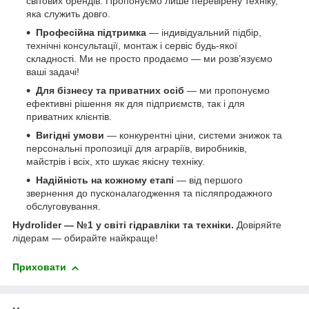
світових брендів. Пропонуємо лише перевірену техніку,
яка служить довго.
Професійна підтримка
— індивідуальний підбір,
технічні консультації, монтаж і сервіс будь-якої
складності. Ми не просто продаємо — ми розв’язуємо
ваші задачі!
Для бізнесу та приватних осіб
— ми пропонуємо
ефективні рішення як для підприємств, так і для
приватних клієнтів.
Вигідні умови
— конкурентні ціни, системи знижок та
персональні пропозиції для аграріїв, виробників,
майстрів і всіх, хто шукає якісну техніку.
Надійність на кожному етапі
— від першого
звернення до пусконалагодження та післяпродажного
обслуговування.
Hydrolider — №1 у світі гідравліки та техніки.
Довіряйте
лідерам — обирайте найкраще!
Приховати