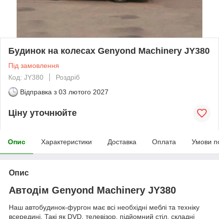
Будинок на колесах Genyond Machinery JY380
Під замовлення
Код: JY380
Роздріб
Відправка з
03 лютого 2027
Ціну уточнюйте
Опис
Характеристики
Доставка
Оплата
Умови п
Опис
Автодім Genyond Machinery JY380
Наш автобудинок-фургон має всі необхідні меблі та техніку
всередині. Такі як DVD, телевізор, підйомний стіл, складні