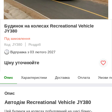
Будинок на колесах Recreational Vehicle
JY380
Під замовлення
Код: JY380
Роздріб
Відправка з
03 лютого 2027
Ціну уточнюйте
Опис
Характеристики
Доставка
Оплата
Умови п
Опис
Автодім Recreational Vehicle JY380
Цей будинок на колесах побудований на шасі бізнес-