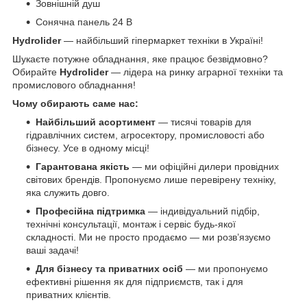
Зовнішній душ
Сонячна панель 24 В
Hydrolider
— найбільший гіпермаркет техніки в Україні!
Шукаєте потужне обладнання, яке працює безвідмовно?
Обирайте
Hydrolider
— лідера на ринку аграрної техніки та
промислового обладнання!
Чому обирають саме нас:
Найбільший асортимент
— тисячі товарів для
гідравлічних систем, агросектору, промисловості або
бізнесу. Усе в одному місці!
Гарантована якість
— ми офіційні дилери провідних
світових брендів. Пропонуємо лише перевірену техніку,
яка служить довго.
Професійна підтримка
— індивідуальний підбір,
технічні консультації, монтаж і сервіс будь-якої
складності. Ми не просто продаємо — ми розв’язуємо
ваші задачі!
Для бізнесу та приватних осіб
— ми пропонуємо
ефективні рішення як для підприємств, так і для
приватних клієнтів.