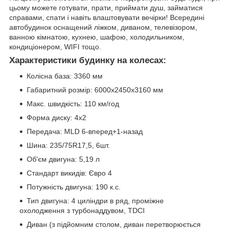
цьому можете готувати, прати, приймати душ, займатися
справами, спати і навіть влаштовувати вечірки! Всередині
автобудинок оснащений ліжком, диваном, телевізором,
ванною кімнатою, кухнею, шафою, холодильником,
кондиціонером, WIFI тощо.
Характеристики будинку на колесах:
Колісна база: 3360 мм
Габаритний розмір: 6000х2450х3160 мм
Макс. швидкість: 110 км/год
Форма диску: 4х2
Передача: MLD 6-вперед+1-назад
Шина: 235/75R17,5, 6шт.
Об'єм двигуна: 5,19 л
Стандарт викидів: Євро 4
Потужність двигуна: 190 к.с.
Тип двигуна: 4 циліндри в ряд, проміжне
охолодження з турбонаддувом, TDCI
Диван (з підйомним столом, диван перетворюється