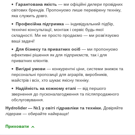
Гарантована якість
— ми офіційні дилери провідних
світових брендів. Пропонуємо лише перевірену техніку,
яка служить довго.
Професійна підтримка
— індивідуальний підбір,
технічні консультації, монтаж і сервіс будь-якої
складності. Ми не просто продаємо — ми розв’язуємо
ваші задачі!
Для бізнесу та приватних осіб
— ми пропонуємо
ефективні рішення як для підприємств, так і для
приватних клієнтів.
Вигідні умови
— конкурентні ціни, системи знижок та
персональні пропозиції для аграріїв, виробників,
майстрів і всіх, хто шукає якісну техніку.
Надійність на кожному етапі
— від першого
звернення до пусконалагодження та післяпродажного
обслуговування.
Hydrolider — №1 у світі гідравліки та техніки.
Довіряйте
лідерам — обирайте найкраще!
Приховати