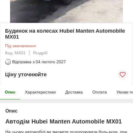
Будинок на колесах Hubei Manten Automobile
МХ01
Під замовлення
Код: МХ01
Роздріб
Відправка з
04 лютого 2027
Ціну уточнюйте
Опис
Характеристики
Доставка
Оплата
Умови п
Опис
Автодім Hubei Manten Automobile МХ01
На цьому автомобілі ви зможете подорожувати будь-куди, при