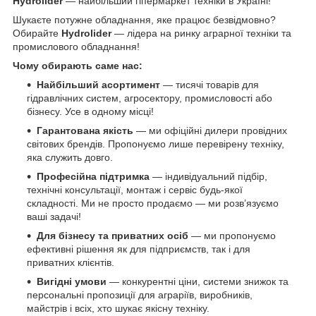
Hydrolider
— найбільший гіпермаркет техніки в Україні!
Шукаєте потужне обладнання, яке працює безвідмовно?
Обирайте
Hydrolider
— лідера на ринку аграрної техніки та
промислового обладнання!
Чому обирають саме нас:
Найбільший асортимент
— тисячі товарів для
гідравлічних систем, агросектору, промисловості або
бізнесу. Усе в одному місці!
Гарантована якість
— ми офіційні дилери провідних
світових брендів. Пропонуємо лише перевірену техніку,
яка служить довго.
Професійна підтримка
— індивідуальний підбір,
технічні консультації, монтаж і сервіс будь-якої
складності. Ми не просто продаємо — ми розв’язуємо
ваші задачі!
Для бізнесу та приватних осіб
— ми пропонуємо
ефективні рішення як для підприємств, так і для
приватних клієнтів.
Вигідні умови
— конкурентні ціни, системи знижок та
персональні пропозиції для аграріїв, виробників,
майстрів і всіх, хто шукає якісну техніку.