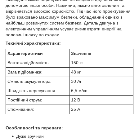
допомогою іншої особи. Надійний, якісно виготовлений та
відрізняється високою корисністю. Під час його проектування
було враховано максимум безпеки, обладнаний однією з
найбільш розвинутих систем безпеки. Деталь двигуна з
електричним управлінням усуває ризик втрати енергії на
половині шляху по сходах.
Технічні характеристики:
Характеристики
Значення
Вантажопідйомність:
150 кг
Вага підйомника:
48 кг
Ємність акумулятора
30 Аг
Швидкість пересування
6,5 м/хв
Постійний струм:
12 В
Споживання:
25 А
Особливості та переваги:
Дуже зручний