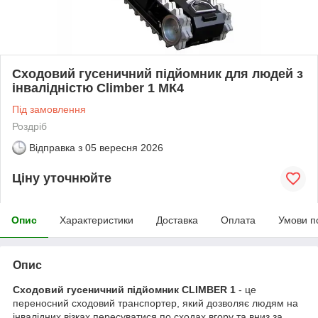
Сходовий гусеничний підйомник для людей з
інвалідністю Climber 1 MК4
Під замовлення
Роздріб
Відправка з
05 вересня 2026
Ціну уточнюйте
Опис
Характеристики
Доставка
Оплата
Умови п
Опис
Сходовий гусеничний підйомник CLIMBER 1
- це
переносний сходовий транспортер, який дозволяє людям на
інвалідних візках пересуватися по сходах вгору та вниз за