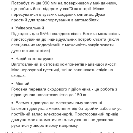
Потребує лише 990 мм на поверхневому майданчику,
що робить його лідером у своїй категорії. Може
пересуватися в вузьких сходових клітинах. Дуже
простий для транспортування в автомобілях.
Універсальний
Підходить для 95% інвалідних візків. Велика можливість
пристосування до індивідуальних потреб клієнта (після
спеціальних модифікацій є можливість закріплювати
дуже нетипові візки).
Надійна конструкція
Виготовлений зі світових компонентів найвищої якості.
Має нерозривні гусениці, які не залишають слідів на
сходах.
Міцний
Головна перевага сходового підйомника - це робота з
підвищеною навантаженістю до 150 кг
Елемент двигуна на електричному живленні
Елемент двигуна з живленням від батарейки забезпечує
постійний запас електроенергії. Пристосований привід
двигуна має автоматичне гальмування і не дозволяє
рухатися у зворотньому напрямку.