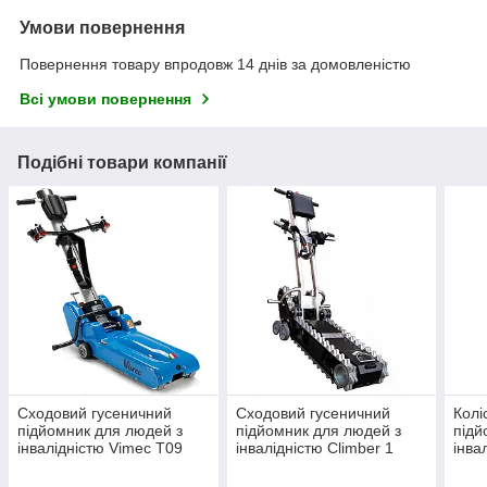
Умови повернення
Повернення товару впродовж 14 днів за домовленістю
Всі умови повернення
Подібні товари компанії
Сходовий гусеничний
Сходовий гусеничний
Колі
підйомник для людей з
підйомник для людей з
підй
інвалідністю Vimec Т09
інвалідністю Climber 1
інва
MК4
N91