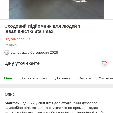
Сходовий підйомник для людей з
інвалідністю Stairmax
Під замовлення
Роздріб
Відправка з
08 вересня 2026
Ціну уточнюйте
Опис
Характеристики
Доставка
Оплата
Умови п
Опис
Stairmax
- єдиний у світі ліфт для сходів, який дозволяє
самостійно підійматися та спускатися по прямих сходах
людині на інвалідному візку без допомоги супровідної особи.