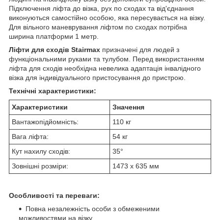
Підключення ліфта до візка, рух по сходах та від'єднання
виконуються самостійно особою, яка пересувається на візку.
Для вільного маневрування ліфтом по сходах потрібна
ширина платформи 1 метр.
Ліфти для сходів
Stairmax
призначені для людей з
функціональними руками та тулубом. Перед використанням
ліфта для сходів необхідна невелика адаптація інвалідного
візка для індивідуального пристосування до пристрою.
Технічні характеристики:
Характеристики
Значення
Вантажопідйомність:
110 кг
Вага ліфта:
54 кг
Кут нахилу сходів:
35°
Зовнішні розміри:
1473 x 635 мм
Особливості та переваги:
Повна незалежність особи з обмеженими
можливостями на візку