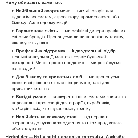
Чому обирають саме нас:
Найбільший асортимент
— тисячі товарів для
гідравлічних систем, агросектору, промисловості або
бізнесу. Усе в одному місці!
Гарантована якість
— ми офіційні дилери провідних
світових брендів. Пропонуємо лише перевірену техніку,
яка служить довго.
Професійна підтримка
— індивідуальний підбір,
технічні консультації, монтаж і сервіс будь-якої
складності. Ми не просто продаємо — ми розв’язуємо
ваші задачі!
Для бізнесу та приватних осіб
— ми пропонуємо
ефективні рішення як для підприємств, так і для
приватних клієнтів.
Вигідні умови
— конкурентні ціни, системи знижок та
персональні пропозиції для аграріїв, виробників,
майстрів і всіх, хто шукає якісну техніку.
Надійність на кожному етапі
— від першого
звернення до пусконалагодження та післяпродажного
обслуговування.
Hydrolider — №1 у світі гідравліки та техніки.
Довіряйте