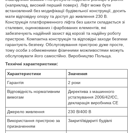
(наприклад, високий перший поверх). Ліфт може бути
встановлений без модифікації будівельної конструкції, досить
мати відповідну опору та доступ до живлення 230 В.
Конструкція платформенного ліфта без шахти складається зі
сталевих, оцинкованих і фарбованих елементів, які
забезпечують надійний захист від корозії та надійну роботу
пристрою. Компактна конструкція та відповідні заходи безпеки
гарантують безпеку. Обслуговування пристрою дуже просте,
тому особи з обмеженими фізичними можливостями можуть
обслуговувати його самостійно. Виробництво Польща.
Технічні характеристики:
Характеристики
Значення
Гарантія
2 роки
Відповідність нормативним
Директива з машинного
вимогам
устаткування 2006/42/ЄС,
декларація виробника CE
Джерело живлення
230 В/400 В
Використання пристрою за
Закриті/відкриті будівлі
призначенням