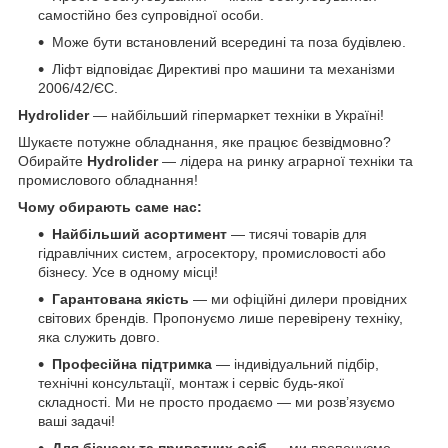
самостійно без супровідної особи.
Може бути встановлений всередині та поза будівлею.
Ліфт відповідає Директиві про машини та механізми
2006/42/ЄС.
Hydrolider
— найбільший гіпермаркет техніки в Україні!
Шукаєте потужне обладнання, яке працює безвідмовно?
Обирайте
Hydrolider
— лідера на ринку аграрної техніки та
промислового обладнання!
Чому обирають саме нас:
Найбільший асортимент
— тисячі товарів для
гідравлічних систем, агросектору, промисловості або
бізнесу. Усе в одному місці!
Гарантована якість
— ми офіційні дилери провідних
світових брендів. Пропонуємо лише перевірену техніку,
яка служить довго.
Професійна підтримка
— індивідуальний підбір,
технічні консультації, монтаж і сервіс будь-якої
складності. Ми не просто продаємо — ми розв’язуємо
ваші задачі!
Для бізнесу та приватних осіб
— ми пропонуємо