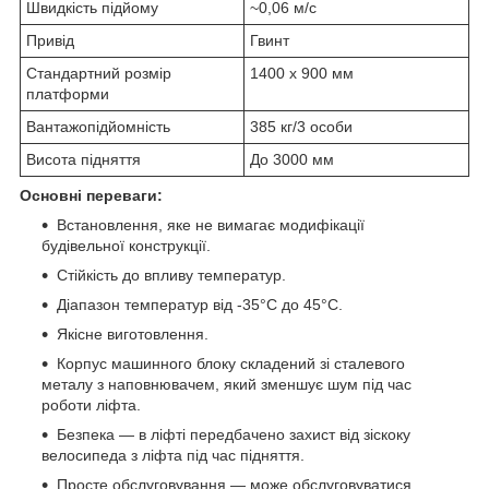
Швидкість підйому
~0,06 м/с
Привід
Гвинт
Стандартний розмір
1400 х 900 мм
платформи
Вантажопідйомність
385 кг/3 особи
Висота підняття
До 3000 мм
Основні переваги:
Встановлення, яке не вимагає модифікації
будівельної конструкції.
Стійкість до впливу температур.
Діапазон температур від -35°C до 45°C.
Якісне виготовлення.
Корпус машинного блоку складений зі сталевого
металу з наповнювачем, який зменшує шум під час
роботи ліфта.
Безпека — в ліфті передбачено захист від зіскоку
велосипеда з ліфта під час підняття.
Просте обслуговування — може обслуговуватися