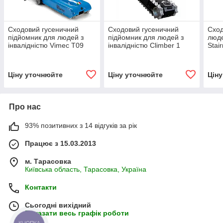
Сходовий гусеничний
Сходовий гусеничний
Сход
підйомник для людей з
підйомник для людей з
люде
інвалідністю Vimec Т09
інвалідністю Climber 1
Stai
MК4
Ціну уточнюйте
Ціну уточнюйте
Цін
Про нас
93% позитивних з 14 відгуків за рік
Працює з 15.03.2013
м. Тарасовка
Київська область, Тарасовка, Україна
Контакти
Сьогодні вихідний
Показати весь графік роботи