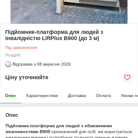
Підйомник-платформа для людей з
інвалідністю LiftPlus B900 (до 3 м)
Під замовлення
Роздріб
Відправка з
08 вересня 2026
Ціну уточнюйте
Опис
Характеристики
Доставка
Оплата
Умови п
Опис
Підйомник-платформа для людей з обмеженими
можливостями B900
призначений для осіб, які користуються
інвалідними візками і потребують подолати різницю в рівнях