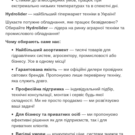
екстремально низьких температурах та в спекотні дні.
Hydrolider
— найбільший гіпермаркет техніки в Україні!
Шукаєте потужне обладнання, яке працює безвідмовно?
Обирайте
Hydrolider
— лідера на ринку аграрної техніки та
промислового обладнання!
Чому обирають саме нас:
Найбільший асортимент
— тисячі товарів для
гідравлічних систем, агросектору, промисловості або
бізнесу. Усе в одному місці!
Гарантована якість
— ми офіційні дилери провідних
світових брендів. Пропонуємо лише перевірену техніку,
яка служить довго.
Професійна підтримка
— індивідуальний підбір,
технічні консультації, монтаж і сервіс будь-якої
складності. Ми не просто продаємо — ми розв’язуємо
ваші задачі!
Для бізнесу та приватних осіб
— ми пропонуємо
ефективні рішення як для підприємств, так і для
приватних клієнтів.
Вигідні умови
— конкурентні ціни, системи знижок та