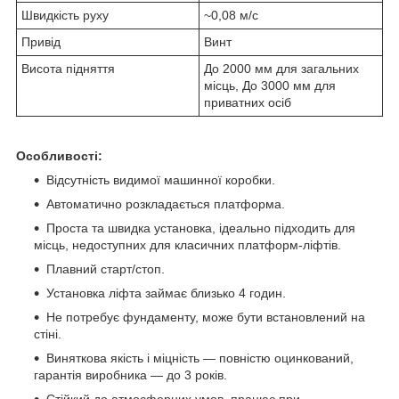
Швидкість руху
~0,08 м/с
Привід
Винт
Висота підняття
До 2000 мм для загальних
місць, До 3000 мм для
приватних осіб
Особливості:
Відсутність видимої машинної коробки.
Автоматично розкладається платформа.
Проста та швидка установка, ідеально підходить для
місць, недоступних для класичних платформ-ліфтів.
Плавний старт/стоп.
Установка ліфта займає близько 4 годин.
Не потребує фундаменту, може бути встановлений на
стіні.
Виняткова якість і міцність — повністю оцинкований,
гарантія виробника — до 3 років.
Стійкий до атмосферних умов, працює при