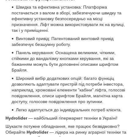
Швидка та ефективна установка: Платформа
постачається з валом в зборі, забезпечуючи швидку та
ефективну установку безпосередньо на місці
призначення. Ліфт можна використовувати як на вулиці,
так і у приміщенні.
Винтовий привід: Патентований винтовий привід
забезпечує безшумну роботу.
Панель керування: Оснащена великими, чіткими,
стійкими до вандалізму кнопками керування, які за
бажанням можуть бути доповнені описами шрифтом
Брайля.
Широкий вибір додаткових опцій: багато функціц
дозволяють адаптувати пристрій під потреби інвестора,
наприклад, хромовані елементи "кабіни" ліфта, голосові
повідомлення, описи шрифтом Брайля, магнітна карта
доступу, голосове повідомлення про зупинки.
Легко адаптується до індивідуальних потреб клієнта.
Hydrolider
— найбільший гіпермаркет техніки в Україні!
Шукаєте потужне обладнання, яке працює безвідмовно?
Обирайте
Hydrolider
— лідера на ринку аграрної техніки та