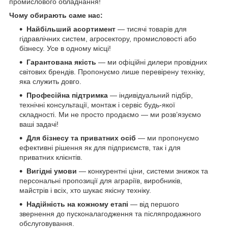
промислового обладнання!
Чому обирають саме нас:
Найбільший асортимент
— тисячі товарів для
гідравлічних систем, агросектору, промисловості або
бізнесу. Усе в одному місці!
Гарантована якість
— ми офіційні дилери провідних
світових брендів. Пропонуємо лише перевірену техніку,
яка служить довго.
Професійна підтримка
— індивідуальний підбір,
технічні консультації, монтаж і сервіс будь-якої
складності. Ми не просто продаємо — ми розв’язуємо
ваші задачі!
Для бізнесу та приватних осіб
— ми пропонуємо
ефективні рішення як для підприємств, так і для
приватних клієнтів.
Вигідні умови
— конкурентні ціни, системи знижок та
персональні пропозиції для аграріїв, виробників,
майстрів і всіх, хто шукає якісну техніку.
Надійність на кожному етапі
— від першого
звернення до пусконалагодження та післяпродажного
обслуговування.