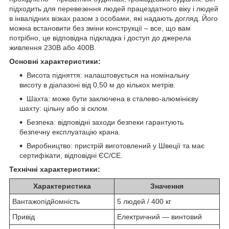
підходить для перевезення людей працездатного віку і людей
в інвалідних візках разом з особами, які надають догляд. Його
можна встановити без зміни конструкції – все, що вам
потрібно, це відповідна підкладка і доступ до джерела
живлення 230В або 400В.
Основні характеристики:
Висота підняття: налаштовується на номінальну
висоту в діапазоні від 0,50 м до кількох метрів.
Шахта: може бути заключена в сталево-алюмінієву
шахту: цільну або зі склом.
Безпека: відповідні заходи безпеки гарантують
безпечну експлуатацію крана.
Виробництво: пристрій виготовлений у Швеції та має
сертифікати, відповідні ЄС/CE.
Технічні характеристики:
Характеристика
Значення
Вантажопідйомність
5 людей / 400 кг
Привід
Електричний — винтовий