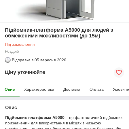
Підйомник-платформа А5000 для людей з
обмеженими можливостями (до 15м)
Під замовлення
Роздріб
Відправка з
05 вересня 2026
Ціну уточнюйте
Опис
Характеристики
Доставка
Оплата
Умови п
Опис
Підйомник-платформа A5000
– це фантастичний підйомник,
призначений для використання в місцях з низькою
прохідністю – приватних будинках, громадських будівлях. Він