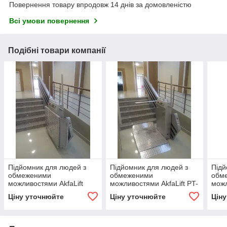
Повернення товару впродовж 14 днів за домовленістю
Всі умови повернення
Подібні товари компанії
Підйомник для людей з
Підйомник для людей з
Підй
обмеженими
обмеженими
обм
можливостями AkfaLift
можливостями AkfaLift PT-
можл
POLT-901
80
901
Ціну уточнюйте
Ціну уточнюйте
Цін