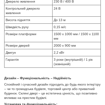
Джерело живлення
230 В / 400 В
Контрольний джерело
24 В
живлення
Висота підняття
До 13 м
Швидкість руху
0,15 м/с
Розміри платформи
1500 х 1000 мм / 1500 х 1100
мм
Розміри дверей
2000 х 900 мм
Двигун
2,2 кВт
Гарантія
3 роки (внутрішній) / 1 рік
(зовнішній)
Дизайн – Функціональність – Надійність
Спокійний і сучасний дизайн підходить до будь-якого інтер'єру
– чи то громадська будівля, торговий центр або приватний
будинок. Скляні двері – це естетична цінність, що позитивно
впливає на престиж будівлі.
Установка та функціональність: