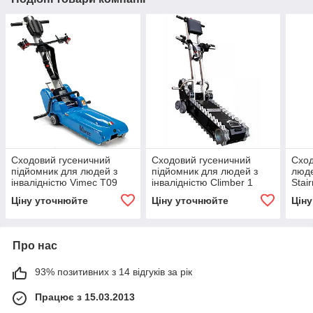
Сходовий гусеничний
Сходовий гусеничний
Сход
підйомник для людей з
підйомник для людей з
люде
інвалідністю Vimec Т09
інвалідністю Climber 1
Stai
MК4
Ціну уточнюйте
Ціну уточнюйте
Цін
Про нас
93% позитивних з 14 відгуків за рік
Працює з 15.03.2013