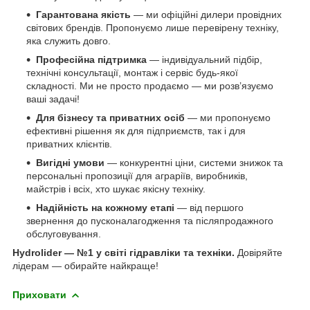
Гарантована якість
— ми офіційні дилери провідних
світових брендів. Пропонуємо лише перевірену техніку,
яка служить довго.
Професійна підтримка
— індивідуальний підбір,
технічні консультації, монтаж і сервіс будь-якої
складності. Ми не просто продаємо — ми розв’язуємо
ваші задачі!
Для бізнесу та приватних осіб
— ми пропонуємо
ефективні рішення як для підприємств, так і для
приватних клієнтів.
Вигідні умови
— конкурентні ціни, системи знижок та
персональні пропозиції для аграріїв, виробників,
майстрів і всіх, хто шукає якісну техніку.
Надійність на кожному етапі
— від першого
звернення до пусконалагодження та післяпродажного
обслуговування.
Hydrolider — №1 у світі гідравліки та техніки.
Довіряйте
лідерам — обирайте найкраще!
Приховати