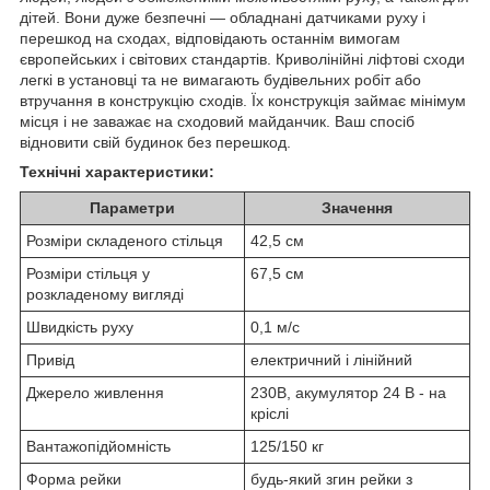
дітей. Вони дуже безпечні — обладнані датчиками руху і
перешкод на сходах, відповідають останнім вимогам
європейських і світових стандартів. Криволінійні ліфтові сходи
легкі в установці та не вимагають будівельних робіт або
втручання в конструкцію сходів. Їх конструкція займає мінімум
місця і не заважає на сходовий майданчик. Ваш спосіб
відновити свій будинок без перешкод.
Технічні характеристики:
Параметри
Значення
Розміри складеного стільця
42,5 см
Розміри стільця у
67,5 см
розкладеному вигляді
Швидкість руху
0,1 м/с
Привід
електричний і лінійний
Джерело живлення
230В, акумулятор 24 В - на
кріслі
Вантажопідйомність
125/150 кг
Форма рейки
будь-який згин рейки з