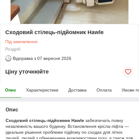
Сходовий стілець-підйомник Hawle
Під замовлення
Роздріб
Відправка з
07 вересня 2026
Ціну уточнюйте
Опис
Характеристики
Доставка
Оплата
Умови п
Опис
Сходовий стілець-підйомник Hawle
забезпечать повну
незалежність вашого будинку. Встановлення крісла-ліфта —
ідеальне рішення проблеми підйому по сходах для літніх
людей, людей з обмеженими можливостями руху, а також для