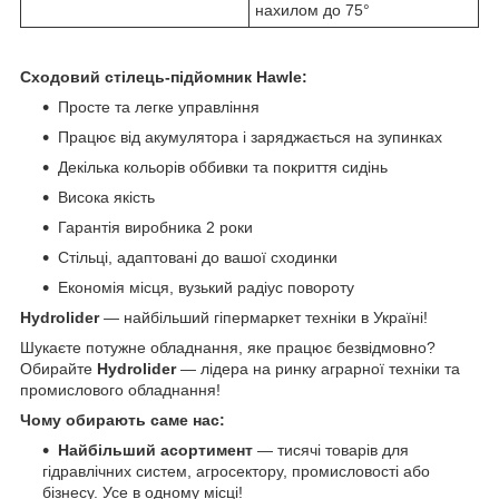
нахилом до 75°
Сходовий стілець-підйомник Hawle:
Просте та легке управління
Працює від акумулятора і заряджається на зупинках
Декілька кольорів оббивки та покриття сидінь
Висока якість
Гарантія виробника 2 роки
Стільці, адаптовані до вашої сходинки
Економія місця, вузький радіус повороту
Hydrolider
— найбільший гіпермаркет техніки в Україні!
Шукаєте потужне обладнання, яке працює безвідмовно?
Обирайте
Hydrolider
— лідера на ринку аграрної техніки та
промислового обладнання!
Чому обирають саме нас:
Найбільший асортимент
— тисячі товарів для
гідравлічних систем, агросектору, промисловості або
бізнесу. Усе в одному місці!