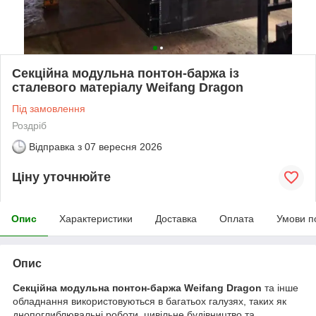
Секційна модульна понтон-баржа із
сталевого матеріалу Weifang Dragon
Під замовлення
Роздріб
Відправка з
07 вересня 2026
Ціну уточнюйте
Опис
Характеристики
Доставка
Оплата
Умови п
Опис
Секційна модульна понтон-баржа Weifang Dragon
та інше
обладнання використовуються в багатьох галузях, таких як
днопоглиблювальні роботи, цивільне будівництво та