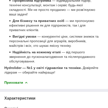
Професійна підтримка
— індивідуальний підбір,
технічні консультації, монтаж і сервіс будь-якої
складності. Ми не просто продаємо — ми розв’язуємо
ваші задачі!
Для бізнесу та приватних осіб
— ми пропонуємо
ефективні рішення як для підприємств, так і для
приватних клієнтів.
Вигідні умови
— конкурентні ціни, системи знижок та
персональні пропозиції для аграріїв, виробників,
майстрів і всіх, хто шукає якісну техніку.
Надійність на кожному етапі
— від першого
звернення до пусконалагодження та післяпродажного
обслуговування.
Hydrolider — №1 у світі гідравліки та техніки.
Довіряйте
лідерам — обирайте найкраще!
Приховати
Характеристики