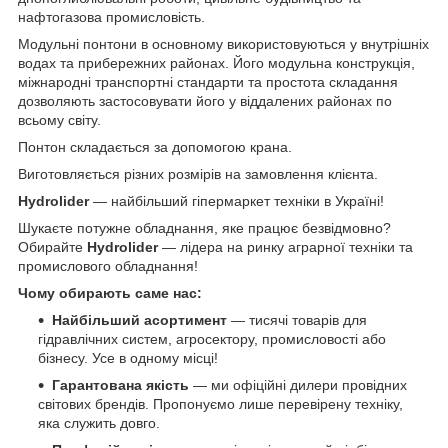
нафтогазова промисловість.
Модульні понтони в основному використовуються у внутрішніх
водах та прибережних районах. Його модульна конструкція,
міжнародні транспортні стандарти та простота складання
дозволяють застосовувати його у віддалених районах по
всьому світу.
Понтон складається за допомогою крана.
Виготовляється різних розмірів на замовлення клієнта.
Hydrolider
— найбільший гіпермаркет техніки в Україні!
Шукаєте потужне обладнання, яке працює безвідмовно?
Обирайте
Hydrolider
— лідера на ринку аграрної техніки та
промислового обладнання!
Чому обирають саме нас:
Найбільший асортимент
— тисячі товарів для
гідравлічних систем, агросектору, промисловості або
бізнесу. Усе в одному місці!
Гарантована якість
— ми офіційні дилери провідних
світових брендів. Пропонуємо лише перевірену техніку,
яка служить довго.