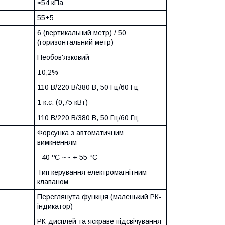
≥54 кПа
55±5
6 (вертикальний метр) / 50
(горизонтальний метр)
Необов'язковий
±0,2%
110 В/220 В/380 В, 50 Гц/60 Гц
1 к.с. (0,75 кВт)
110 В/220 В/380 В, 50 Гц/60 Гц
Форсунка з автоматичним
вимкненням
- 40 ºС ~~ + 55 ºС
Тип керування електромагнітним
клапаном
Переглянута функція (маленький РК-
індикатор)
РК-дисплей та яскраве підсвічування