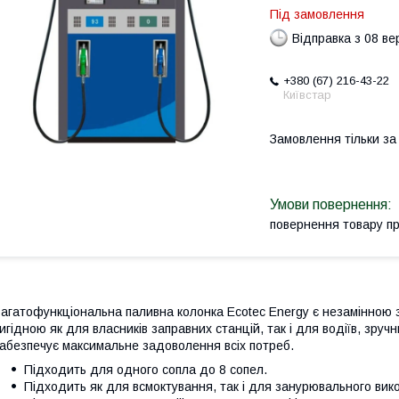
Під замовлення
Відправка з 08 в
+380 (67) 216-43-22
Київстар
Замовлення тільки з
повернення товару п
агатофункціональна паливна колонка Ecotec Energy є незамінною 
игідною як для власників заправних станцій, так і для водіїв, зру
абезпечує максимальне задоволення всіх потреб.
Підходить для одного сопла до 8 сопел.
Підходить як для всмоктування, так і для занурювального вик