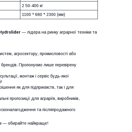
2 50-400 кг
1100 * 680 * 2300 (мм)
Hydrolider
— лідера на ринку аграрної техніки та
систем, агросектору, промисловості або
х брендів. Пропонуємо лише перевірену
сультації, монтаж і сервіс будь-якої
!
ішення як для підприємств, так і для
ьні пропозиції для аграріїв, виробників,
усконалагодження та післяпродажного
м — обирайте найкраще!