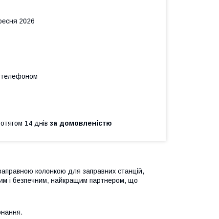
ересня 2026
а телефоном
ротягом 14 днів
за домовленістю
заправною колонкою для заправних станцій,
чним і безпечним, найкращим партнером, що
онання.