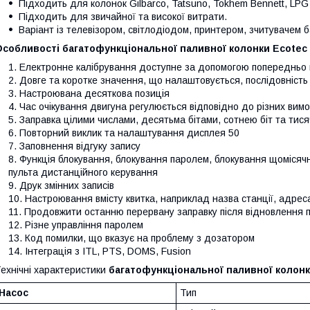
Підходить для колонок Gilbarco, Tatsuno, Tokhem Bennett, LPG
Підходить для звичайної та високої витрати.
Варіант із телевізором, світлодіодом, принтером, зчитувачем б
собливості багатофункціональної паливної колонки Ecotec 
Електронне калібрування доступне за допомогою попередньо вс
Довге та коротке значення, що налаштовується, послідовніст
Настроювана десяткова позиція
Час очікування двигуна регулюється відповідно до різних вимо
Заправка цілими числами, десятьма бітами, сотнею біт та тисяч
Повторний виклик та налаштування дисплея 50
Заповнення відгуку запису
Функція блокування, блокування паролем, блокування щомісяч
пульта дистанційного керування
Друк змінних записів
Настроювання вмісту квитка, наприклад назва станції, адрес
Продовжити останню перервану заправку після відновлення п
Різне управління паролем
Код помилки, що вказує на проблему з дозатором
Інтеграція з ITL, PTS, DOMS, Fusion
ехнічні характеристики
багатофункціональної паливної колонк
Насос
Тип