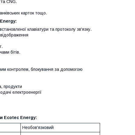
 та CNG.
анківських карток тощо.
Energy:
тановленої клавіатури та протоколу зв'язку.
ь відображення
г.
ами бітів.
ним контролем, блокування за допомогою
а, продукти
одачі електроенергії
и Ecotec Energy:
Необов'язковий