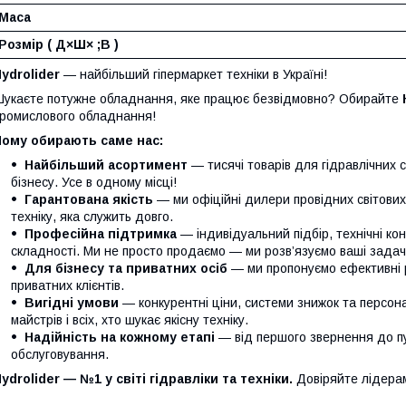
Маса
Розмір
(
Д×Ш× ;В
)
ydrolider
— найбільший гіпермаркет техніки в Україні!
укаєте потужне обладнання, яке працює безвідмовно? Обирайте
ромислового обладнання!
Чому обирають саме нас:
Найбільший асортимент
— тисячі товарів для гідравлічних 
бізнесу. Усе в одному місці!
Гарантована якість
— ми офіційні дилери провідних світови
техніку, яка служить довго.
Професійна підтримка
— індивідуальний підбір, технічні кон
складності. Ми не просто продаємо — ми розв’язуємо ваші задачі
Для бізнесу та приватних осіб
— ми пропонуємо ефективні р
приватних клієнтів.
Вигідні умови
— конкурентні ціни, системи знижок та персонал
майстрів і всіх, хто шукає якісну техніку.
Надійність на кожному етапі
— від першого звернення до п
обслуговування.
ydrolider — №1 у світі гідравліки та техніки.
Довіряйте лідера