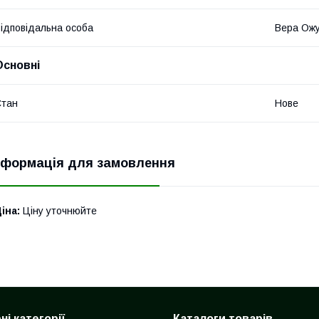
ідповідальна особа
Вера Ож
Основні
Стан
Нове
нформація для замовлення
іна:
Ціну уточнюйте
і категорії
Каталоги товарів