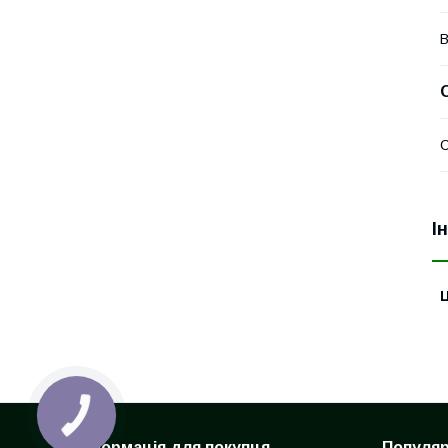
В
І
Ц
Інформація для покупця
Популярн