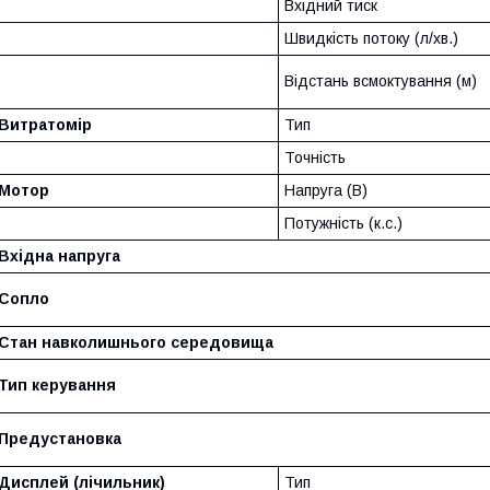
Вхідний тиск
Швидкість потоку (л/хв.)
Відстань всмоктування (м)
Витратомір
Тип
Точність
Мотор
Напруга (В)
Потужність (к.с.)
Вхідна напруга
Сопло
Стан навколишнього середовища
Тип керування
Предустановка
Дисплей (лічильник)
Тип