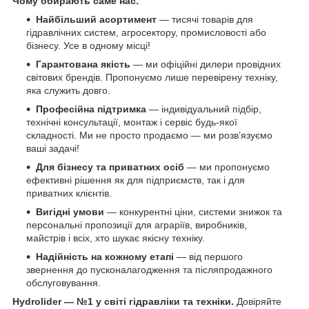
Чому обирають саме нас:
Найбільший асортимент
— тисячі товарів для
гідравлічних систем, агросектору, промисловості або
бізнесу. Усе в одному місці!
Гарантована якість
— ми офіційні дилери провідних
світових брендів. Пропонуємо лише перевірену техніку,
яка служить довго.
Професійна підтримка
— індивідуальний підбір,
технічні консультації, монтаж і сервіс будь-якої
складності. Ми не просто продаємо — ми розв’язуємо
ваші задачі!
Для бізнесу та приватних осіб
— ми пропонуємо
ефективні рішення як для підприємств, так і для
приватних клієнтів.
Вигідні умови
— конкурентні ціни, системи знижок та
персональні пропозиції для аграріїв, виробників,
майстрів і всіх, хто шукає якісну техніку.
Надійність на кожному етапі
— від першого
звернення до пусконалагодження та післяпродажного
обслуговування.
Hydrolider — №1 у світі гідравліки та техніки.
Довіряйте