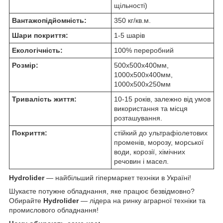
щільності)
Вантажопідйомність:
350 кг/кв.м.
Шари покриття:
1-5 шарів
Екологічність:
100% переробний
Розмір:
500х500х400мм,
1000х500х400мм,
1000х500х250мм
Тривалість життя:
10-15 років, залежно від умов
використання та місця
розташування.
Покриття:
стійкий до ультрафіолетових
променів, морозу, морської
води, корозії, хімічних
речовин і масел.
Hydrolider
— найбільший гіпермаркет техніки в Україні!
Шукаєте потужне обладнання, яке працює безвідмовно?
Обирайте
Hydrolider
— лідера на ринку аграрної техніки та
промислового обладнання!