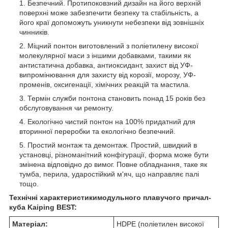
Безпечний. Протипоковзний дизайн на його верхній
поверхні може забезпечити безпеку та стабільність, а
його краї допоможуть уникнути небезпеки від зовнішніх
чинників.
Міцний понтон виготовлений з поліетилену високої
молекулярної маси з іншими добавками, такими як
антистатична добавка, антиоксидант, захист від УФ-
випромінювання для захисту від корозії, морозу, УФ-
променів, оксигенації, хімічних реакцій та мастила.
Термін служби понтона становить понад 15 років без
обслуговування чи ремонту.
Екологічно чистий понтон на 100% придатний для
вторинної переробки та екологічно безпечний.
Простий монтаж та демонтаж. Простий, швидкий в
установці, різноманітний конфігурації, форма може бути
змінена відповідно до вимог. Повне обладнання, таке як
тумба, перила, ударостійкий м'яч, що направляє палі
тощо.
Технічні характеристики
модульного плавучого причал-
куба Kaiping BEST:
Матеріал:
HDPE (поліетилен високої