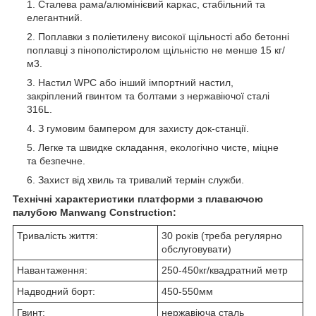
Сталева рама/алюмінієвий каркас, стабільний та
елегантний.
Поплавки з поліетилену високої щільності або бетонні
поплавці з пінополістиролом щільністю не менше 15 кг/
м3.
Настил WPC або інший імпортний настил,
закріплений гвинтом та болтами з нержавіючої сталі
316L.
З гумовим бампером для захисту док-станції.
Легке та швидке складання, екологічно чисте, міцне
та безпечне.
Захист від хвиль та тривалий термін служби.
Технічні характеристики платформи з плаваючою
палубою Manwang Construction:
Тривалість життя:
30 років (треба регулярно
обслуговувати)
Навантаження:
250-450кг/квадратний метр
Надводний борт:
450-550мм
Гвинт:
нержавіюча сталь