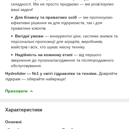
складності. Ми не просто продаємо — ми розв’язуємо
ваші задачі!
Для бізнесу та приватних осіб
— ми пропонуємо
ефективні рішення як для підприємств, так і для
приватних клієнтів.
Вигідні умови
— конкурентні ціни, системи знижок та
персональні пропозиції для аграріїв, виробників,
майстрів і всіх, хто шукає якісну техніку.
Надійність на кожному етапі
— від першого
звернення до пусконалагодження та післяпродажного
обслуговування.
Hydrolider — №1 у світі гідравліки та техніки.
Довіряйте
лідерам — обирайте найкраще!
Приховати
Характеристики
Основні