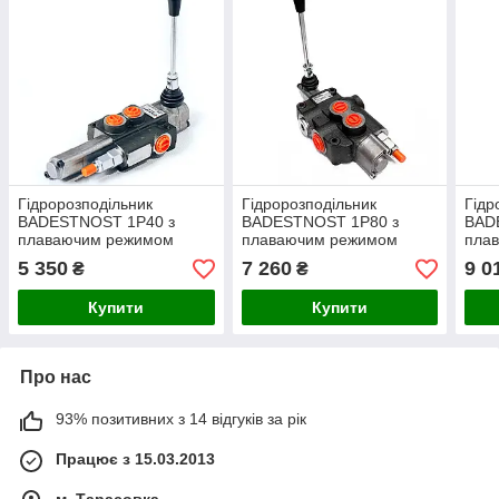
Гідророзподільник
Гідророзподільник
Гідр
BADESTNOST 1P40 з
BADESTNOST 1P80 з
BAD
плаваючим режимом
плаваючим режимом
плав
5 350
7 260
9 0
₴
₴
Купити
Купити
Про нас
93% позитивних з 14 відгуків за рік
Працює з 15.03.2013