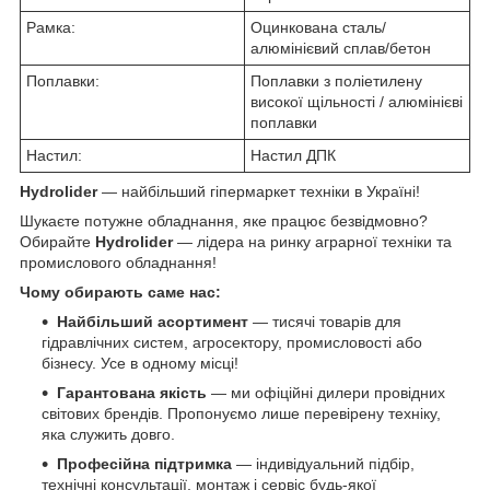
Рамка:
Оцинкована сталь/
алюмінієвий сплав/бетон
Поплавки:
Поплавки з поліетилену
високої щільності / алюмінієві
поплавки
Настил:
Настил ДПК
Hydrolider
— найбільший гіпермаркет техніки в Україні!
Шукаєте потужне обладнання, яке працює безвідмовно?
Обирайте
Hydrolider
— лідера на ринку аграрної техніки та
промислового обладнання!
Чому обирають саме нас:
Найбільший асортимент
— тисячі товарів для
гідравлічних систем, агросектору, промисловості або
бізнесу. Усе в одному місці!
Гарантована якість
— ми офіційні дилери провідних
світових брендів. Пропонуємо лише перевірену техніку,
яка служить довго.
Професійна підтримка
— індивідуальний підбір,
технічні консультації, монтаж і сервіс будь-якої