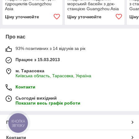
гідроциклів Guangzhou
морський басейн з док-
з ст
Asia
станцією Guangzhou Asia
Guan
Ціну уточнюйте
Ціну уточнюйте
Цін
Про нас
93% позитивних з 14 відгуків за рік
Працює з 15.03.2013
м. Тарасовка
Київська область, Тарасовка, Україна
Контакти
Сьогодні вихідний
Показати весь графік роботи
КНОПКА
Про нас
ЗВ'ЯЗКУ
Контакти