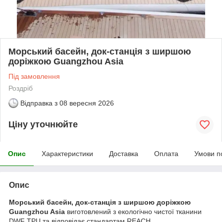
Морський басейн, док-станція з ширшою
доріжкою Guangzhou Asia
Під замовлення
Роздріб
Відправка з
08 вересня 2026
Ціну уточнюйте
Опис
Характеристики
Доставка
Оплата
Умови п
Опис
Морський басейн, док-станція з ширшою доріжкою
Guangzhou Asia
виготовлений з екологічно чистої тканини
DWF TPU та відповідає стандартам REACH.