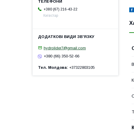
+380 (67) 216-43-22
Київстар
Х
hydrolider7@gmail.com
+380 (66) 350-52-66
В
Тел. Молдова
+37322803105
К
Т