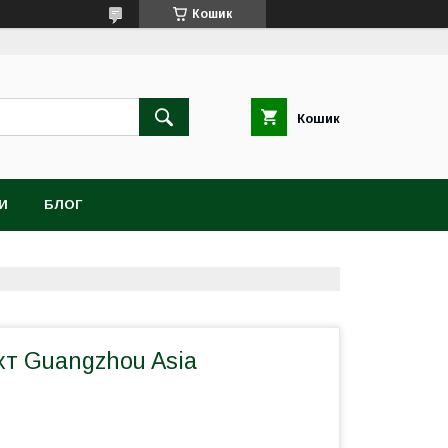
Кошик
Кошик
И
БЛОГ
хт Guangzhou Asia