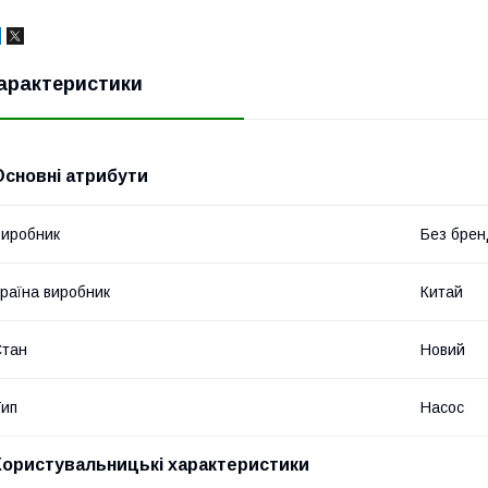
арактеристики
Основні атрибути
иробник
Без брен
раїна виробник
Китай
Стан
Новий
ип
Насос
Користувальницькі характеристики