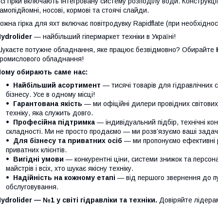
сі гірки включають інтегровану систему розподілу води. Конструкції 
амопідйомні, носові, кормові та стоячі слайди.
ожна гірка для яхт включає повітродувку Rapidflate (при необхідност
ydrolider
— найбільший гіпермаркет техніки в Україні!
укаєте потужне обладнання, яке працює безвідмовно? Обирайте
ромислового обладнання!
Чому обирають саме нас:
Найбільший асортимент
— тисячі товарів для гідравлічних 
бізнесу. Усе в одному місці!
Гарантована якість
— ми офіційні дилери провідних світови
техніку, яка служить довго.
Професійна підтримка
— індивідуальний підбір, технічні кон
складності. Ми не просто продаємо — ми розв’язуємо ваші задачі
Для бізнесу та приватних осіб
— ми пропонуємо ефективні р
приватних клієнтів.
Вигідні умови
— конкурентні ціни, системи знижок та персонал
майстрів і всіх, хто шукає якісну техніку.
Надійність на кожному етапі
— від першого звернення до п
обслуговування.
ydrolider — №1 у світі гідравліки та техніки.
Довіряйте лідера