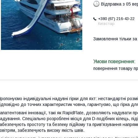
Відправка з 05 в
+380 (67) 216-43-22
Київстар
Замовлення тільки з
повернення товару п
ропонуємо індивідуальні надувні гірки для яхт: нестандартні розмі
ідповідно до точних характеристик човна, гарантуємо, що гірка для
апатентовані інновації, такі як RapidFlate, дозволяють надувати п
адування. Спеціально розроблені місця для D-подібних кілець, під
абезпечують простоту та безпеку підйому та прив'язування напрямн
овітрям, забезпечують високу якість швів.