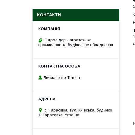
В
с
К
КОНТАКТИ
H
Ш
п
Гідролідер - агротехніка,
промислове та будівельне обладнання
Личманенко Тетяна
с. Тарасівка, вул. Київська, будинок
1, Тарасовка, Україна
H