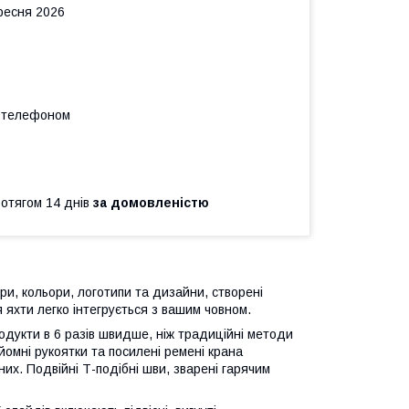
ересня 2026
а телефоном
ротягом 14 днів
за домовленістю
ри, кольори, логотипи та дизайни, створені
 яхти легко інтегрується з вашим човном.
родукти в 6 разів швидше, ніж традиційні методи
йомні рукоятки та посилені ремені крана
их. Подвійні Т-подібні шви, зварені гарячим