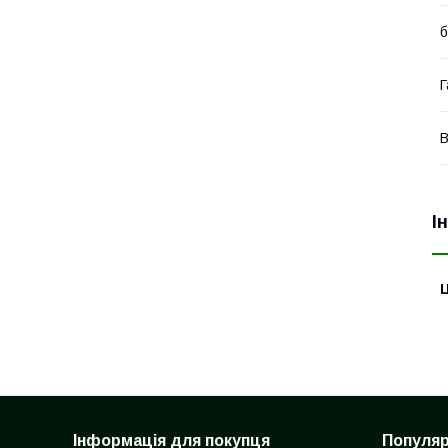
Г
В
І
Ц
Інформація для покупця
Популярн