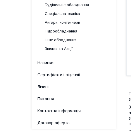
Будівельне обладнання
Спеціальна техніка
Ангари, контейнери
Гідрообладнання
Інше обладнання
Знижки та Акції
Новинки
Сертифікати і ліцензії
Лізинг
П
Питання
в
З
Контактна інформація
н
з
Договор оферта
п