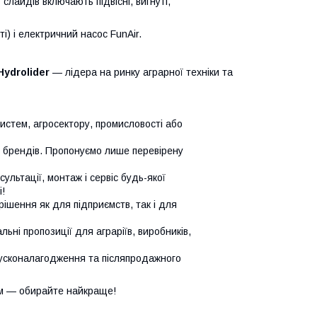
слайдів включають підвісні, вигнуті,
і) і електричний насос FunAir.
Hydrolider
— лідера на ринку аграрної техніки та
систем, агросектору, промисловості або
х брендів. Пропонуємо лише перевірену
сультації, монтаж і сервіс будь-якої
!
ішення як для підприємств, так і для
ьні пропозиції для аграріїв, виробників,
усконалагодження та післяпродажного
м — обирайте найкраще!