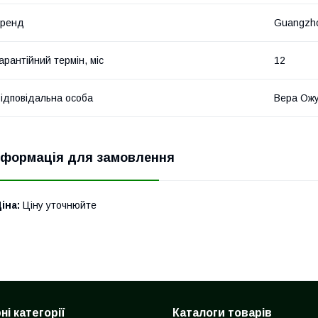
бренд
Guangzhou
арантійний термін, міс
12
ідповідальна особа
Вера Ож
нформація для замовлення
іна:
Ціну уточнюйте
і категорії
Каталоги товарів