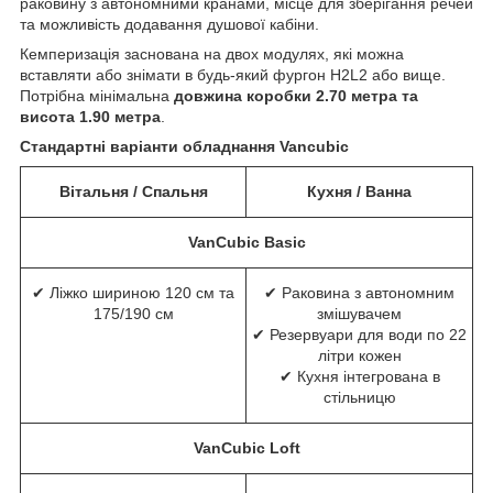
раковину з автономними кранами, місце для зберігання речей
та можливість додавання душової кабіни.
Кемперизація заснована на двох модулях, які можна
вставляти або знімати в будь-який фургон H2L2 або вище.
Потрібна мінімальна
довжина коробки 2.70 метра та
висота 1.90 метра
.
Стандартні варіанти обладнання Vancubic
Вітальня / Спальня
Кухня / Ванна
VanCubic Basic
✔ Ліжко шириною 120 см та
✔ Раковина з автономним
175/190 см
змішувачем
✔ Резервуари для води по 22
літри кожен
✔ Кухня інтегрована в
стільницю
VanCubic Loft