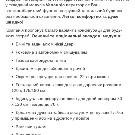
у складанні модулів
Vancubic
перетворює Ваш
великогабаритний фургон на зручний та стильний будинок
без необхідності схвалення.
Легко, комфортно та дуже
швидко!
Компанія пропонує багато варіантів конфігурації для будь-
яких потреб.
Основні та опціональні складові модулів:
Бічні та задні алюмінієві двері
Роковина з автономним змішувачем
Газова картриджна плита
Досить місця для зберігання речей
Окремі резервуари для води по 22 літри кожен
Розкладний диван-ліжко для двох дорослих розміром
120 x 175/190 см
Індивідуальне двоярусне ліжко для дітей розміром 70
x 120 см і вагою до 70 кг
Додаткова душова кабіна з доступом до душової лійки
у приміщенні або на відкритому повітрі
Хімічний туалет
Холодильник