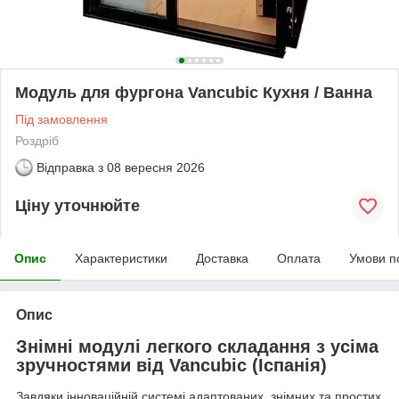
Модуль для фургона Vancubic Кухня / Ванна
Під замовлення
Роздріб
Відправка з
08 вересня 2026
Ціну уточнюйте
Опис
Характеристики
Доставка
Оплата
Умови п
Опис
Знімні модулі легкого складання з усіма
зручностями від Vancubic (Іспанія)
Завдяки інноваційній системі адаптованих, знімних та простих