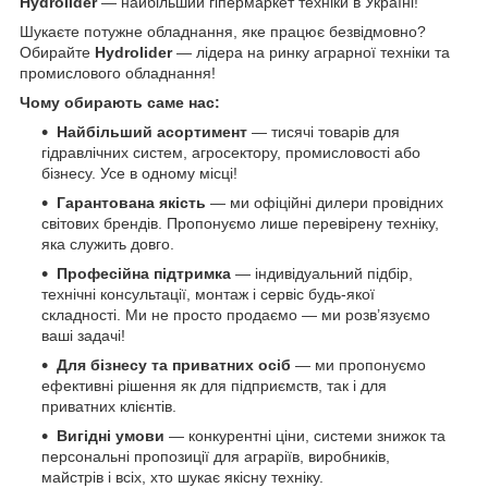
Hydrolider
— найбільший гіпермаркет техніки в Україні!
Шукаєте потужне обладнання, яке працює безвідмовно?
Обирайте
Hydrolider
— лідера на ринку аграрної техніки та
промислового обладнання!
Чому обирають саме нас:
Найбільший асортимент
— тисячі товарів для
гідравлічних систем, агросектору, промисловості або
бізнесу. Усе в одному місці!
Гарантована якість
— ми офіційні дилери провідних
світових брендів. Пропонуємо лише перевірену техніку,
яка служить довго.
Професійна підтримка
— індивідуальний підбір,
технічні консультації, монтаж і сервіс будь-якої
складності. Ми не просто продаємо — ми розв’язуємо
ваші задачі!
Для бізнесу та приватних осіб
— ми пропонуємо
ефективні рішення як для підприємств, так і для
приватних клієнтів.
Вигідні умови
— конкурентні ціни, системи знижок та
персональні пропозиції для аграріїв, виробників,
майстрів і всіх, хто шукає якісну техніку.