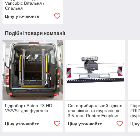
Vancubic Вітальня /
Спальня
Ціну уточнюйте
Подібні товари компанії
Гідроборт Anteo F3 HD
Снігоприбиральний відвал
Гідр
VS/VSL для фургонів
для пікаків та фургонів до
FRID
3.5 тонн Rontex Ecoplow
фург
SW 02
Ціну уточнюйте
Ціну уточнюйте
Цін