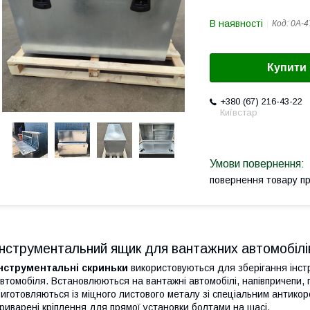
В наявності
Код:
0А-4
Купити
+380 (67) 216-43-22
Київстар
повернення товару п
Інструментальний ящик для вантажних автомобілі
Інструментальні скриньки
використовуються для зберігання інст
втомобіля. Встановлюються на вантажні автомобілі, напівпричепи, пр
иготовляються із міцного листового металу зі спеціальним антикор
риварені кріплення для прямої установки болтами на шасі.