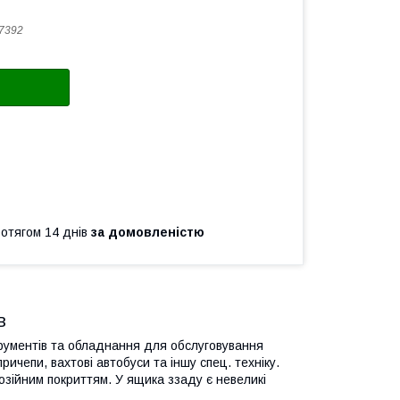
7392
ротягом 14 днів
за домовленістю
в
рументів та обладнання для обслуговування
ичепи, вахтові автобуси та іншу спец. техніку.
озійним покриттям. У ящика ззаду є невеликі