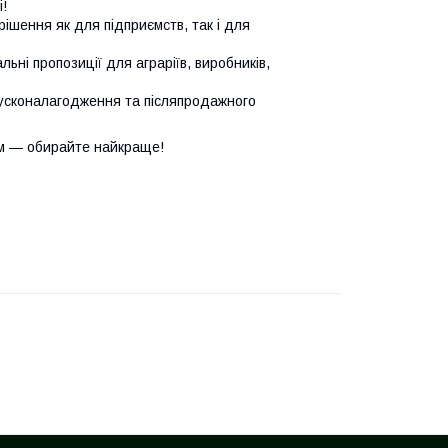
!
ішення як для підприємств, так і для
ьні пропозиції для аграріїв, виробників,
усконалагодження та післяпродажного
м — обирайте найкраще!