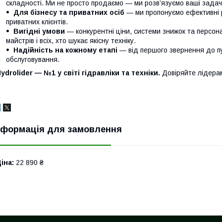
складності. Ми не просто продаємо — ми розв’язуємо ваші задачі
Для бізнесу та приватних осіб
— ми пропонуємо ефективні р
приватних клієнтів.
Вигідні умови
— конкурентні ціни, системи знижок та персонал
майстрів і всіх, хто шукає якісну техніку.
Надійність на кожному етапі
— від першого звернення до п
обслуговування.
ydrolider — №1 у світі гідравліки та техніки.
Довіряйте лідера
нформація для замовлення
іна:
22 890 ₴