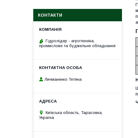
П
м
КОНТАКТИ
п
а
Гідролідер - агротехніка,
промислове та будівельне обладнання
Личманенко Тетяна
H
Ш
п
Київська область, Тарасовка,
Україна