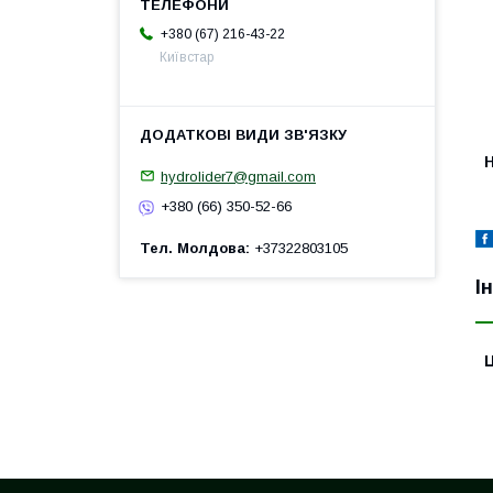
+380 (67) 216-43-22
Київстар
H
hydrolider7@gmail.com
+380 (66) 350-52-66
Тел. Молдова
+37322803105
І
Ц