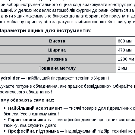
ри виборі інструментального ящика слід враховувати конструкцію 
ашині. У деяких моделях автомобілів фургон до рами кріпиться за 
ідняти ящик максимально близько до платформи, або присунути до
втомобільну скриньку або за рахунок глибини кронштейнів висунути
Параметри ящика для інструментів:
Висота
600 мм
Ширина
470 мм
Довжина
1200 мм
Товщина металу
2 мм
ydrolider
— найбільший гіпермаркет техніки в Україні!
укаєте потужне обладнання, яке працює безвідмовно? Обирайте
ромислового обладнання!
Чому обирають саме нас:
Найбільший асортимент
— тисячі товарів для гідравлічних 
бізнесу. Усе в одному місці!
Гарантована якість
— ми офіційні дилери провідних світови
техніку, яка служить довго.
Професійна підтримка
— індивідуальний підбір, технічні кон