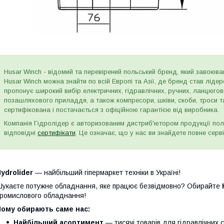
Husar Winch - відомий та перевірений польський бренд, який завоюва
Husar Winch можна знайти по всій Европі та Азії, де бренд став лід
пропонує широкий вибір електричних, гідравлічних, ручних, ланцюго
позашляхового приладдя, а також компресори, шківи, скоби, троси т
сертифікована і постачається з офіційною гарантією від виробника.
Компанія Гідролідер є авторизованим дистриб'ютором продукції пол
відповідні
сертифікати
. Це означає, що у нас ви знайдете повне серві
ydrolider
— найбільший гіпермаркет техніки в Україні!
укаєте потужне обладнання, яке працює безвідмовно? Обирайте
ромислового обладнання!
Чому обирають саме нас:
Найбільший асортимент
— тисячі товарів для гідравлічних 