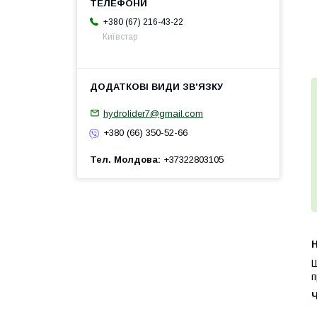
+380 (67) 216-43-22
Київстар
hydrolider7@gmail.com
+380 (66) 350-52-66
Тел. Молдова
+37322803105
H
Ш
п