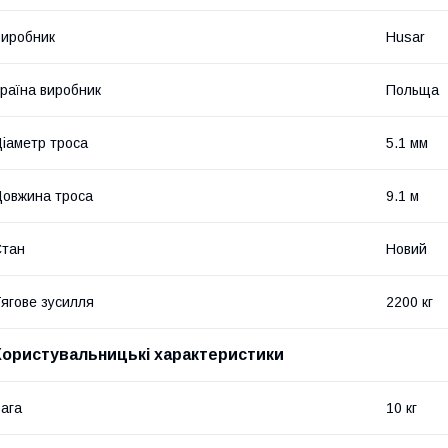
иробник
Husar
раїна виробник
Польща
іаметр троса
5.1 мм
овжина троса
9.1 м
Стан
Новий
ягове зусилля
2200 кг
Користувальницькі характеристики
ага
10 кг