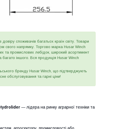
в довіру споживачів багатьох країн світу. Товари
ером свого напрямку. Торгово марка Husar Winch
вих та промислових лебідок, широкий асортимент
а багато іншого. Вся продукція Husar Winch
ьського бренду Husar Winch, що підтверджують
сне обслуговування та гарні ціни!
Hydrolider
— лідера на ринку аграрної техніки та
систем, агросектору, промисловості або