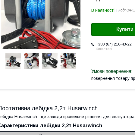
В наявності
Код:
0А-5
Купити
+380 (67) 216-43-22
Київстар
повернення товару п
Портативна лебідка 2,2т Husarwinch
ебідка Husarwinch - це завжди правильне рішення для евакуатора,
Характеристики лебідки 2,2т Husarwinch