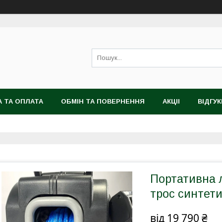
 ТА ОПЛАТА
ОБМІН ТА ПОВЕРНЕННЯ
АКЦІІ
ВІДГУК
Портативна л
трос синтети
від
19 790 ₴