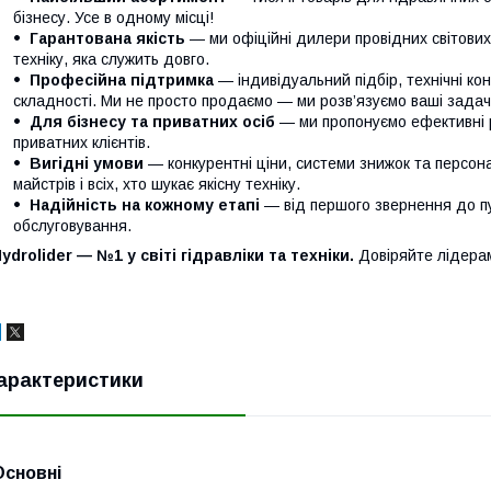
бізнесу. Усе в одному місці!
Гарантована якість
— ми офіційні дилери провідних світови
техніку, яка служить довго.
Професійна підтримка
— індивідуальний підбір, технічні кон
складності. Ми не просто продаємо — ми розв’язуємо ваші задачі
Для бізнесу та приватних осіб
— ми пропонуємо ефективні р
приватних клієнтів.
Вигідні умови
— конкурентні ціни, системи знижок та персонал
майстрів і всіх, хто шукає якісну техніку.
Надійність на кожному етапі
— від першого звернення до п
обслуговування.
ydrolider — №1 у світі гідравліки та техніки.
Довіряйте лідера
арактеристики
Основні