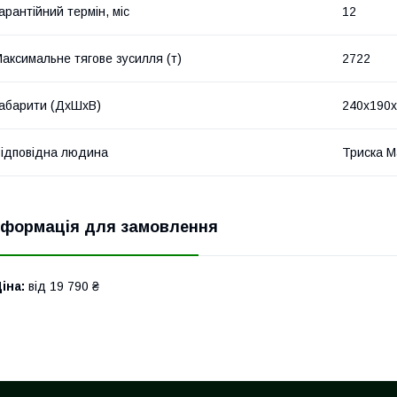
арантійний термін, міс
12
аксимальне тягове зусилля (т)
2722
абарити (ДхШхВ)
240х190
ідповідна людина
Триска М
нформація для замовлення
іна:
від 19 790 ₴