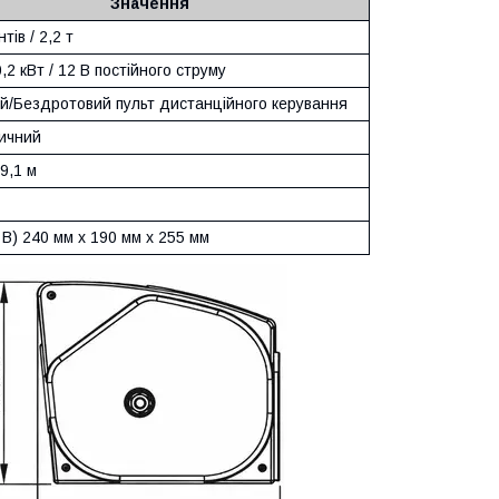
Значення
тів / 2,2 т
 0,2 кВт / 12 В постійного струму
й/Бездротовий пульт дистанційного керування
ичний
 9,1 м
 В) 240 мм x 190 мм x 255 мм