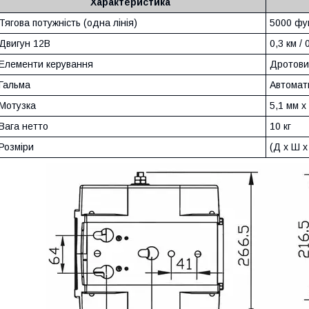
Характеристика
Тягова потужність (одна лінія)
5000 фун
Двигун 12В
0,3 км /
Елементи керування
Дротови
Гальма
Автомат
Мотузка
5,1 мм x
Вага нетто
10 кг
Розміри
(Д х Ш х