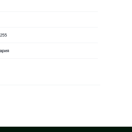
х255
ария