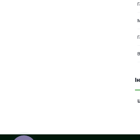
Г
М
Г
В
І
Ц