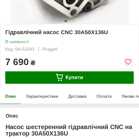
Гідравлічний насос CNC 30A50X136U
В наявності
Код: 0А-52543
Роздріб
7 690
₴
Купити
Опис
Характеристики
Доставка
Оплата
Умови п
Опис
Насос шестеренний гідравлічний CNC на
трактор 30A50X136U