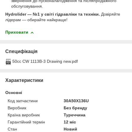
звернення до пусконалагодження та післяпродажного
обслуговування.
Hydrolider — №1 у світі гідравліки та техніки.
Довіряйте
лідерам — обирайте найкраще!
Приховати
Специфікація
50cc CW 1113B-3 Drawing new.pdf
Характеристики
Основні
Код запчастини
30A50X136U
Виробник
Без бренду
Країна виробник
Туреччина
Гарантійний термін
12 міс
Стан
Новий