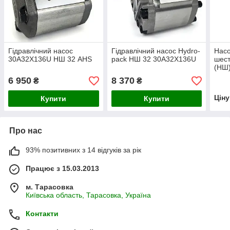
Гідравлічний насос
Гідравлічний насос Hydro-
Насо
30A32X136U НШ 32 AHS
pack НШ 32 30A32X136U
шес
(НШ)
22A1
6 950
8 370
₴
₴
Цін
Купити
Купити
Про нас
93% позитивних з 14 відгуків за рік
Працює з 15.03.2013
м. Тарасовка
Київська область, Тарасовка, Україна
Контакти