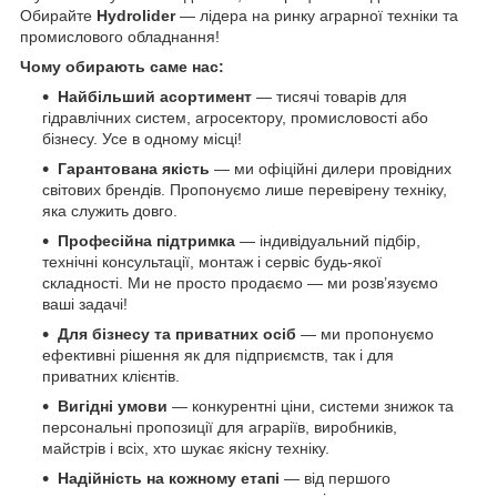
Обирайте
Hydrolider
— лідера на ринку аграрної техніки та
промислового обладнання!
Чому обирають саме нас:
Найбільший асортимент
— тисячі товарів для
гідравлічних систем, агросектору, промисловості або
бізнесу. Усе в одному місці!
Гарантована якість
— ми офіційні дилери провідних
світових брендів. Пропонуємо лише перевірену техніку,
яка служить довго.
Професійна підтримка
— індивідуальний підбір,
технічні консультації, монтаж і сервіс будь-якої
складності. Ми не просто продаємо — ми розв’язуємо
ваші задачі!
Для бізнесу та приватних осіб
— ми пропонуємо
ефективні рішення як для підприємств, так і для
приватних клієнтів.
Вигідні умови
— конкурентні ціни, системи знижок та
персональні пропозиції для аграріїв, виробників,
майстрів і всіх, хто шукає якісну техніку.
Надійність на кожному етапі
— від першого