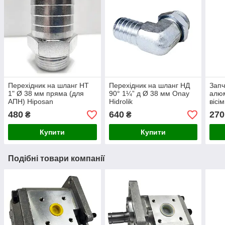
Перехідник на шланг НТ
Перехідник на шланг НД
Запч
1" Ø 38 мм пряма (для
90° 1¼” д Ø 38 мм Onay
алюм
АПН) Hiposan
Hidrolik
вісі
Maki
480
640
270
₴
₴
Купити
Купити
Подібні товари компанії