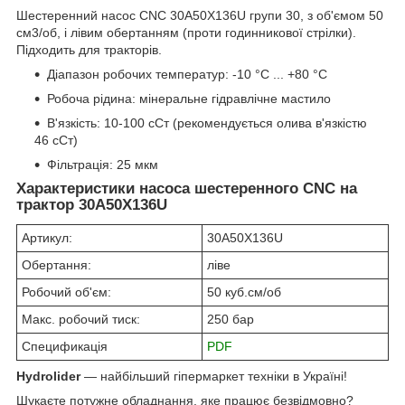
Шестеренний насос CNC 30A50X136U групи 30, з об'ємом 50
см3/об, і лівим обертанням (проти годинникової стрілки).
Підходить для тракторів.
Діапазон робочих температур: -10 °C ... +80 °C
Робоча рідина: мінеральне гідравлічне мастило
В'язкість: 10-100 сСт (рекомендується олива в'язкістю
46 сСт)
Фільтрація: 25 мкм
Характеристики насоса шестеренного CNC на
трактор 30A50X136U
Артикул:
30A50X136U
Обертання:
ліве
Робочий об'єм:
50 куб.см/об
Макс. робочий тиск:
250 бар
Спецификація
PDF
Hydrolider
— найбільший гіпермаркет техніки в Україні!
Шукаєте потужне обладнання, яке працює безвідмовно?