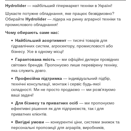
Hydrolider
— найбільший гіпермаркет техніки в Україні!
Шукаєте потужне обладнання, яке працює безвідмовно?
Обирайте
Hydrolider
— лідера на ринку аграрної техніки та
промислового обладнання!
Чому обирають саме нас:
Найбільший асортимент
— тисячі товарів для
гідравлічних систем, агросектору, промисловості або
бізнесу. Усе в одному місці!
Гарантована якість
— ми офіційні дилери провідних
світових брендів. Пропонуємо лише перевірену техніку,
яка служить довго.
Професійна підтримка
— індивідуальний підбір,
технічні консультації, монтаж і сервіс будь-якої
складності. Ми не просто продаємо — ми розв’язуємо
ваші задачі!
Для бізнесу та приватних осіб
— ми пропонуємо
ефективні рішення як для підприємств, так і для
приватних клієнтів.
Вигідні умови
— конкурентні ціни, системи знижок та
персональні пропозиції для аграріїв, виробників,