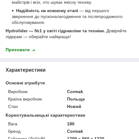
майстрів і всіх, хто шукає якісну техніку.
Надійність на кожному етапі
— від першого
звернення до пусконалагодження та післяпродажного
обслуговування.
Hydrolider — №1 у світі гідравліки та техніки.
Довіряйте
лідерам — обирайте найкраще!
Приховати
Характеристики
Основні атрибути
Виробник
Cormak
Країна виробник
Польща
Стан
Новий
Користувальницькі характеристики
Вага
180
бренд
Cormak
Габарити (ДхШхВ)
1700 х 560 х 1220