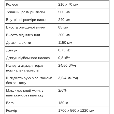
Колесо
210 х 70 мм
Зовнішні розміри вилки
560 мм
Внутрішні розміри вилки
240 мм
Висота опущеної вилки
85 мм
Висота піднятих вил
200 мм
Довжина вилки
1150 мм
Двигун
0,75 кВт
Двигун підйомного насоса
0,8 кВт
Напруга акумулятора/
24/50 В/Ач
номінальна ємність
Швидкість руху з вантажем/
3,5/4 км/год
без вантажу
Максимальний ухил, з
2/6%
вантажем/без вантажу
Вага
180 кг
Розмір
1700 х 560 х 1220 мм