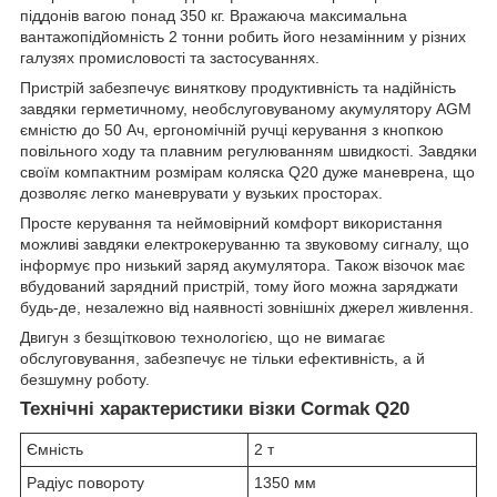
піддонів вагою понад 350 кг. Вражаюча максимальна
вантажопідйомність 2 тонни робить його незамінним у різних
галузях промисловості та застосуваннях.
Пристрій забезпечує виняткову продуктивність та надійність
завдяки герметичному, необслуговуваному акумулятору AGM
ємністю до 50 Ач, ергономічній ручці керування з кнопкою
повільного ходу та плавним регулюванням швидкості. Завдяки
своїм компактним розмірам коляска Q20 дуже маневрена, що
дозволяє легко маневрувати у вузьких просторах.
Просте керування та неймовірний комфорт використання
можливі завдяки електрокеруванню та звуковому сигналу, що
інформує про низький заряд акумулятора. Також візочок має
вбудований зарядний пристрій, тому його можна заряджати
будь-де, незалежно від наявності зовнішніх джерел живлення.
Двигун з безщітковою технологією, що не вимагає
обслуговування, забезпечує не тільки ефективність, а й
безшумну роботу.
Технічні характеристики візки Cormak Q20
Ємність
2 т
Радіус повороту
1350 мм