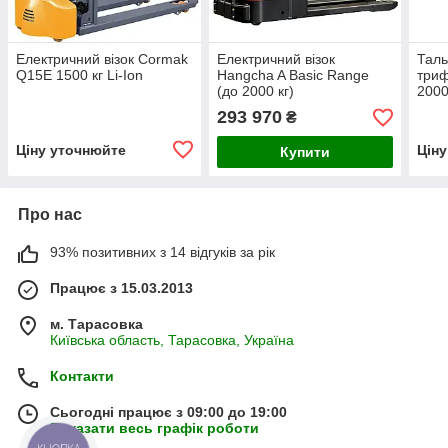
Електричний візок Cormak
Електричний візок
Таль
Q15E 1500 кг Li-Ion
Hangcha A Basic Range
три
(до 2000 кг)
2000 
моно
293 970
₴
ручн
Ціну уточнюйте
Цін
Купити
Про нас
93% позитивних з 14 відгуків за рік
Працює з 15.03.2013
м. Тарасовка
Київська область, Тарасовка, Україна
Контакти
Сьогодні працює з 09:00 до 19:00
Показати весь графік роботи