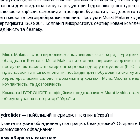
лапани для скидання тиску та редуктори. Гідравліка цього турецьк
ключаючи кар'єри, самоскиди, цистерни, будівельну та дорожню тех
міттєвози та снігоприбиральні машини. Продукти Murat Makina від
ертифікати ISO 9001. Компанія використовує сертифіковані комплек
адійність та безпеку.
Murat Makina - є топ виробником з найвищою якістю серед турецьких 
обладнанні. Компанія Murat Makina виготовляє широкий асортимент г
продукти, як: насоси шестеренні, коробки відбору потужності (PTO - p
гідронасоси та інші компоненти, необхідні для побудови та експлуат
характеристиками силової гідравліки від компанії Murat Makina є наді
компактність, та довговічність.
Компанія HYDROLIDER є офіційним представником Murat Makina та 
обслуговування на території України.
ydrolider
— найбільший гіпермаркет техніки в Україні!
укаєте потужне обладнання, яке працює безвідмовно? Обирайте
ромислового обладнання!
Чому обирають саме нас: