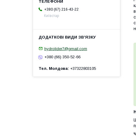
к
+380 (67) 216-43-22
в
Київстар
с
с
н
hydrolider7@gmail.com
+380 (66) 350-52-66
Тел. Молдова
+37322803105
H
Ш
п