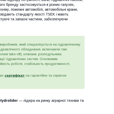
ого бренду застосовується в різних галузях,
ніку, пожежні автомобілі, автомобільні крани,
повідають стандарту якості TSEK і мають
туючі та запасні частини, забезпечуючи
виробників, який спеціалізується на гідравлічному
ідравлічного обладнання, включаючи такі
ower take-off), клапани, розподільники,
ації гідравлічних систем. Основними
йність роботи, стабільність продуктивності,
має
сертифікат
на гарантійне та сервісне
Hydrolider
— лідера на ринку аграрної техніки та