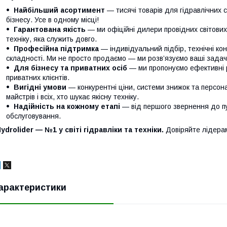
Найбільший асортимент
— тисячі товарів для гідравлічних 
бізнесу. Усе в одному місці!
Гарантована якість
— ми офіційні дилери провідних світови
техніку, яка служить довго.
Професійна підтримка
— індивідуальний підбір, технічні кон
складності. Ми не просто продаємо — ми розв’язуємо ваші задачі
Для бізнесу та приватних осіб
— ми пропонуємо ефективні р
приватних клієнтів.
Вигідні умови
— конкурентні ціни, системи знижок та персонал
майстрів і всіх, хто шукає якісну техніку.
Надійність на кожному етапі
— від першого звернення до п
обслуговування.
ydrolider — №1 у світі гідравліки та техніки.
Довіряйте лідера
арактеристики