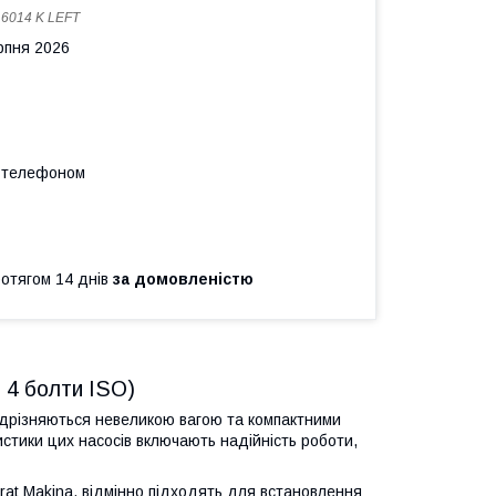
:
6014 K LEFT
рпня 2026
а телефоном
ротягом 14 днів
за домовленістю
 4 болти ISO)
відрізняються невеликою вагою та компактними
истики цих насосів включають надійність роботи,
rat Makina, відмінно підходять для встановлення