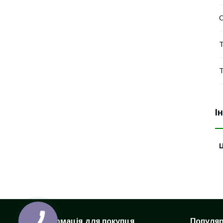
Т
Т
І
Ц
Інформація для покупця
Популярн