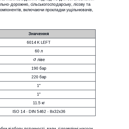
ельно-дорожню, сільськогосподарську, лісову та
компонентів, включаючи прокладки ущільнювачів,
Значення
6014 K LEFT
60 л
↺ ліве
190 бар
220 бар
1"
1"
11.5 кг
ISO 14 - DIN 5462 - 8x32x36
бки відбору потужності, вали, гідравлічні насоси,