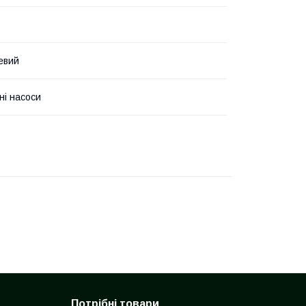
евий
ні насоси
Потрібні товари