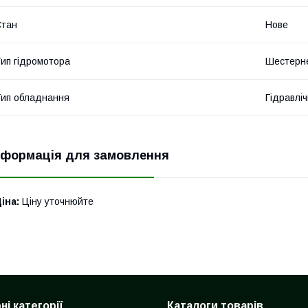
Стан
Нове
ип гідромотора
Шестерн
ип обладнання
Гідравліч
нформація для замовлення
іна:
Ціну уточнюйте
і категорії
Каталоги товарів