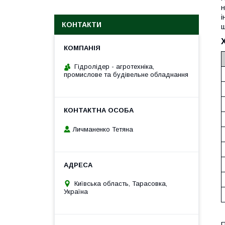
н
і
КОНТАКТИ
щ
Гідролідер - агротехніка,
промислове та будівельне обладнання
Личманенко Тетяна
Київська область, Тарасовка,
Україна
П