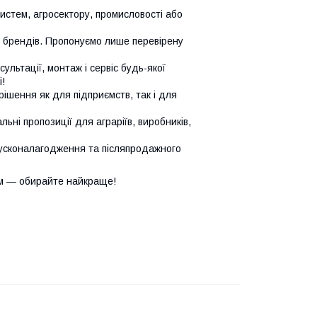
систем, агросектору, промисловості або
х брендів. Пропонуємо лише перевірену
сультації, монтаж і сервіс будь-якої
!
ішення як для підприємств, так і для
ьні пропозиції для аграріїв, виробників,
усконалагодження та післяпродажного
м — обирайте найкраще!