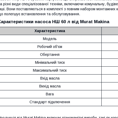
а різні види спеціалізованої техніки, включаючи комунальну, будів
нші. Вони поставляються в комплекті з повним набором монтажних 
о полегшує встановлення та обслуговування.
Характеристики насоса НШ 60 л від Murat Makina
Характеристика
Модель
Робочий об'єм
Обертання
Мінімальний тиск
Максимальний тиск
Вхід масла
Вихід масла
Вага
Стандарт підключення
родукція від Murat Makina включає різноманітні вироби, такі як коро