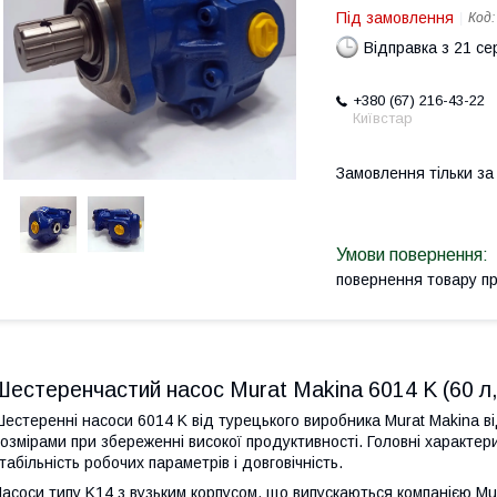
Під замовлення
Код
Відправка з 21 се
+380 (67) 216-43-22
Київстар
Замовлення тільки з
повернення товару п
Шестеренчастий насос Murat Makina 6014 K (60 л,
естеренні насоси 6014 K від турецького виробника Murat Makina 
озмірами при збереженні високої продуктивності. Головні характер
табільність робочих параметрів і довговічність.
асоси типу K14 з вузьким корпусом, що випускаються компанією Mu