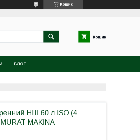
Кошик
Кошик
И
БЛОГ
ренний НШ 60 л ISO (4
й MURAT MAKINA