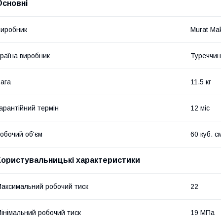
Основні
иробник
Murat Ma
раїна виробник
Туреччи
ага
11.5 кг
арантійний термін
12 міс
обочий об'єм
60 куб. с
Користувальницькі характеристики
аксимальний робочий тиск
22
інімальний робочий тиск
19 МПа