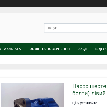
 ТА ОПЛАТА
ОБМІН ТА ПОВЕРНЕННЯ
АКЦІІ
ВІДГУК
Насос шесте
болти) ліви
Ціну уточнюйте