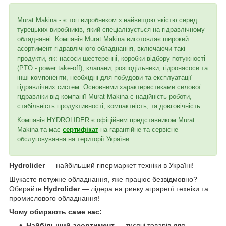
Murat Makina - є топ виробником з найвищою якістю серед
турецьких виробників, який спеціалізується на гідравлічному
обладнанні. Компанія Murat Makina виготовляє широкий
асортимент гідравлічного обладнання, включаючи такі
продукти, як: насоси шестеренні, коробки відбору потужності
(PTO - power take-off), клапани, розподільники, гідронасоси та
інші компоненти, необхідні для побудови та експлуатації
гідравлічних систем. Основними характеристиками силової
гідравліки від компанії Murat Makina є надійність роботи,
стабільність продуктивності, компактність, та довговічність.
Компанія HYDROLIDER є офіційним представником Murat
Makina та має
сертифікат
на гарантійне та сервісне
обслуговування на території України.
Hydrolider
— найбільший гіпермаркет техніки в Україні!
Шукаєте потужне обладнання, яке працює безвідмовно?
Обирайте
Hydrolider
— лідера на ринку аграрної техніки та
промислового обладнання!
Чому обирають саме нас:
Найбільший асортимент
— тисячі товарів для