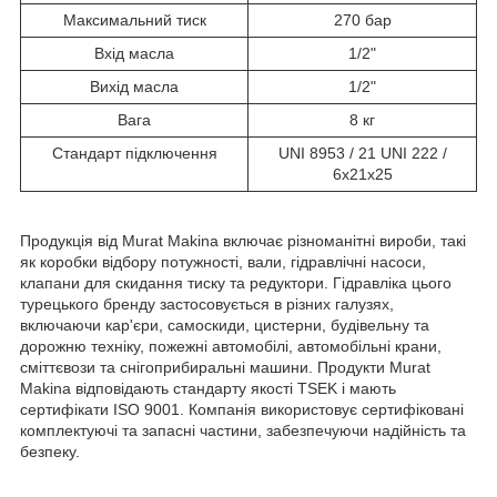
Максимальний тиск
270 бар
Вхід масла
1/2"
Вихід масла
1/2"
Вага
8 кг
Стандарт підключення
UNI 8953 / 21 UNI 222 /
6x21x25
Продукція від Murat Makina включає різноманітні вироби, такі
як коробки відбору потужності, вали, гідравлічні насоси,
клапани для скидання тиску та редуктори. Гідравліка цього
турецького бренду застосовується в різних галузях,
включаючи кар'єри, самоскиди, цистерни, будівельну та
дорожню техніку, пожежні автомобілі, автомобільні крани,
сміттєвози та снігоприбиральні машини. Продукти Murat
Makina відповідають стандарту якості TSEK і мають
сертифікати ISO 9001. Компанія використовує сертифіковані
комплектуючі та запасні частини, забезпечуючи надійність та
безпеку.