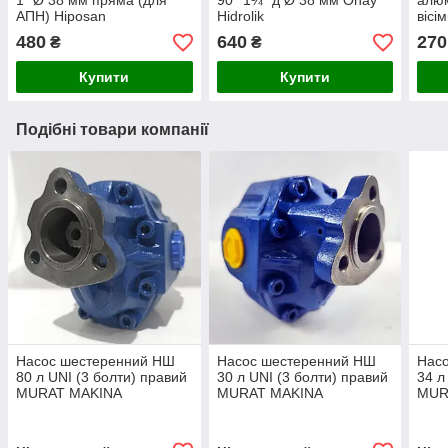
1" Ø 38 мм пряма (для
90° 1¼” д Ø 38 мм Onay
алюм
АПН) Hiposan
Hidrolik
вісі
Maki
480
640
270
₴
₴
Купити
Купити
Подібні товари компанії
Насос шестеренний НШ
Насос шестеренний НШ
Нас
80 л UNI (3 болти) правий
30 л UNI (3 болти) правий
34 л
MURAT MAKINA
MURAT MAKINA
MUR