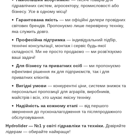
гідравлічних систем, агросектору, промисловості або
бізнесу. Усе в одному місці!
Гарантована якість
— ми офіційні дилери провідних
світових брендів. Пропонуємо лише перевірену техніку,
яка служить довго.
Професійна підтримка
— індивідуальний підбір,
технічні консультації, монтаж і сервіс будь-якої
складності. Ми не просто продаємо — ми розв’язуємо
ваші задачі!
Для бізнесу та приватних осіб
— ми пропонуємо
ефективні рішення як для підприємств, так і для
приватних клієнтів.
Вигідні умови
— конкурентні ціни, системи знижок та
персональні пропозиції для аграріїв, виробників,
майстрів і всіх, хто шукає якісну техніку.
Надійність на кожному етапі
— від першого
звернення до пусконалагодження та післяпродажного
обслуговування.
Hydrolider — №1 у світі гідравліки та техніки.
Довіряйте
лідерам — обирайте найкраще!