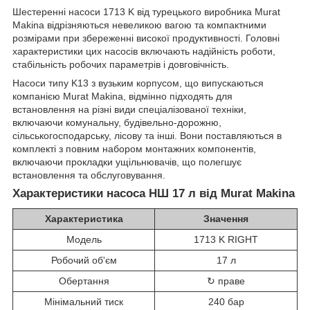
Шестеренні насоси 1713 K від турецького виробника Murat
Makina відрізняються невеликою вагою та компактними
розмірами при збереженні високої продуктивності. Головні
характеристики цих насосів включають надійність роботи,
стабільність робочих параметрів і довговічність.
Насоси типу K13 з вузьким корпусом, що випускаються
компанією Murat Makina, відмінно підходять для
встановлення на різні види спеціалізованої техніки,
включаючи комунальну, будівельно-дорожню,
сільськогосподарську, лісову та інші. Вони поставляються в
комплекті з повним набором монтажних компонентів,
включаючи прокладки ущільнювачів, що полегшує
встановлення та обслуговування.
Характеристики насоса НШ 17 л від Murat Makina
Характеристика
Значення
Модель
1713 K RIGHT
Робочий об'єм
17 л
Обертання
↻ праве
Мінімальний тиск
240 бар