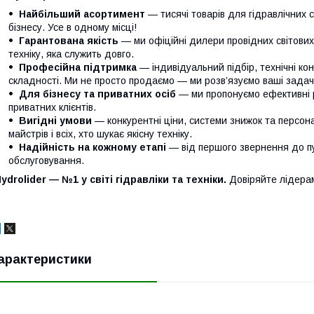
Найбільший асортимент
— тисячі товарів для гідравлічних 
бізнесу. Усе в одному місці!
Гарантована якість
— ми офіційні дилери провідних світови
техніку, яка служить довго.
Професійна підтримка
— індивідуальний підбір, технічні кон
складності. Ми не просто продаємо — ми розв’язуємо ваші задачі
Для бізнесу та приватних осіб
— ми пропонуємо ефективні р
приватних клієнтів.
Вигідні умови
— конкурентні ціни, системи знижок та персонал
майстрів і всіх, хто шукає якісну техніку.
Надійність на кожному етапі
— від першого звернення до п
обслуговування.
ydrolider — №1 у світі гідравліки та техніки.
Довіряйте лідера
арактеристики