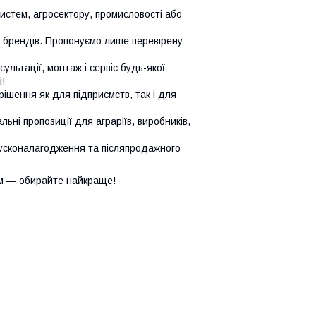
систем, агросектору, промисловості або
х брендів. Пропонуємо лише перевірену
сультації, монтаж і сервіс будь-якої
!
ішення як для підприємств, так і для
ьні пропозиції для аграріїв, виробників,
усконалагодження та післяпродажного
м — обирайте найкраще!