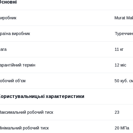
Основні
иробник
Murat Ma
раїна виробник
Туреччи
ага
11 кг
арантійний термін
12 міс
обочий об'єм
50 куб. с
Користувальницькі характеристики
аксимальний робочий тиск
23
інімальний робочий тиск
20 МПа