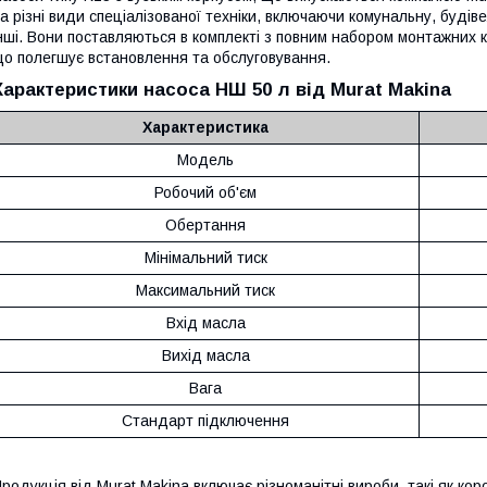
а різні види спеціалізованої техніки, включаючи комунальну, будів
нші. Вони поставляються в комплекті з повним набором монтажних 
о полегшує встановлення та обслуговування.
Характеристики насоса НШ 50 л від Murat Makina
Характеристика
Модель
Робочий об'єм
Обертання
Мінімальний тиск
Максимальний тиск
Вхід масла
Вихід масла
Вага
Стандарт підключення
родукція від Murat Makina включає різноманітні вироби, такі як коро