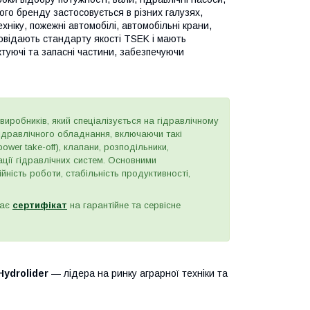
ого бренду застосовується в різних галузях,
ніку, пожежні автомобілі, автомобільні крани,
повідають стандарту якості TSEK і мають
туючі та запасні частини, забезпечуючи
виробників, який спеціалізується на гідравлічному
ідравлічного обладнання, включаючи такі
ower take-off), клапани, розподільники,
ації гідравлічних систем. Основними
йність роботи, стабільність продуктивності,
має
сертифікат
на гарантійне та сервісне
Hydrolider
— лідера на ринку аграрної техніки та