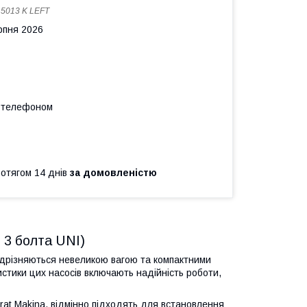
:
5013 K LEFT
рпня 2026
а телефоном
ротягом 14 днів
за домовленістю
 3 болта UNI)
відрізняються невеликою вагою та компактними
истики цих насосів включають надійність роботи,
rat Makina, відмінно підходять для встановлення