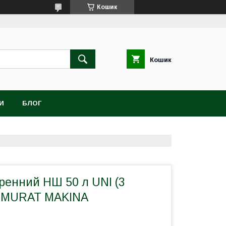
Кошик
Кошик
И
БЛОГ
ренний НШ 50 л UNI (3
й MURAT MAKINA