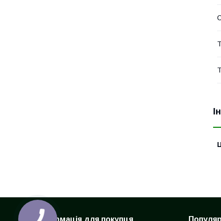
Т
Т
І
Ц
Інформація для покупця
Популярн