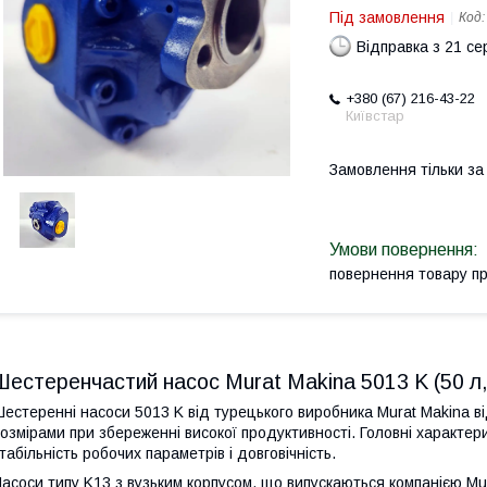
Під замовлення
Код
Відправка з 21 се
+380 (67) 216-43-22
Київстар
Замовлення тільки з
повернення товару п
Шестеренчастий насос Murat Makina 5013 K (50 л,
естеренні насоси 5013 K від турецького виробника Murat Makina 
озмірами при збереженні високої продуктивності. Головні характер
табільність робочих параметрів і довговічність.
асоси типу K13 з вузьким корпусом, що випускаються компанією Mu