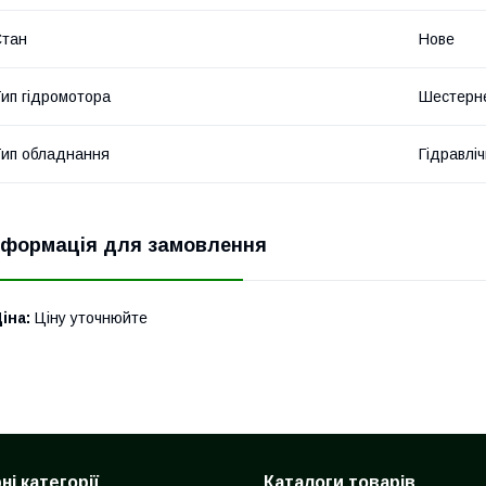
Стан
Нове
ип гідромотора
Шестерн
ип обладнання
Гідравліч
нформація для замовлення
іна:
Ціну уточнюйте
і категорії
Каталоги товарів