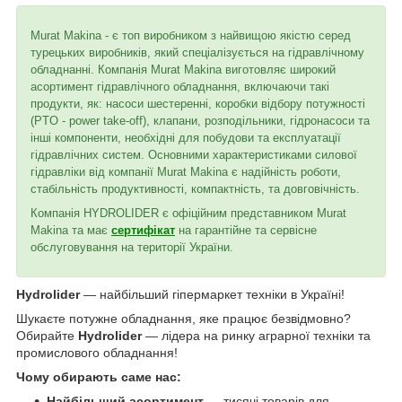
Murat Makina - є топ виробником з найвищою якістю серед
турецьких виробників, який спеціалізується на гідравлічному
обладнанні. Компанія Murat Makina виготовляє широкий
асортимент гідравлічного обладнання, включаючи такі
продукти, як: насоси шестеренні, коробки відбору потужності
(PTO - power take-off), клапани, розподільники, гідронасоси та
інші компоненти, необхідні для побудови та експлуатації
гідравлічних систем. Основними характеристиками силової
гідравліки від компанії Murat Makina є надійність роботи,
стабільність продуктивності, компактність, та довговічність.
Компанія HYDROLIDER є офіційним представником Murat
Makina та має
сертифікат
на гарантійне та сервісне
обслуговування на території України.
Hydrolider
— найбільший гіпермаркет техніки в Україні!
Шукаєте потужне обладнання, яке працює безвідмовно?
Обирайте
Hydrolider
— лідера на ринку аграрної техніки та
промислового обладнання!
Чому обирають саме нас:
Найбільший асортимент
— тисячі товарів для