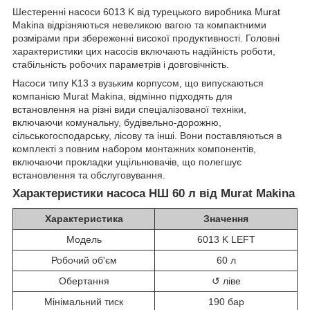
Шестеренні насоси 6013 K від турецького виробника Murat
Makina відрізняються невеликою вагою та компактними
розмірами при збереженні високої продуктивності. Головні
характеристики цих насосів включають надійність роботи,
стабільність робочих параметрів і довговічність.
Насоси типу K13 з вузьким корпусом, що випускаються
компанією Murat Makina, відмінно підходять для
встановлення на різні види спеціалізованої техніки,
включаючи комунальну, будівельно-дорожню,
сільськогосподарську, лісову та інші. Вони поставляються в
комплекті з повним набором монтажних компонентів,
включаючи прокладки ущільнювачів, що полегшує
встановлення та обслуговування.
Характеристики насоса НШ 60 л від Murat Makina
Характеристика
Значення
Модель
6013 K LEFT
Робочий об'єм
60 л
Обертання
↺ ліве
Мінімальний тиск
190 бар