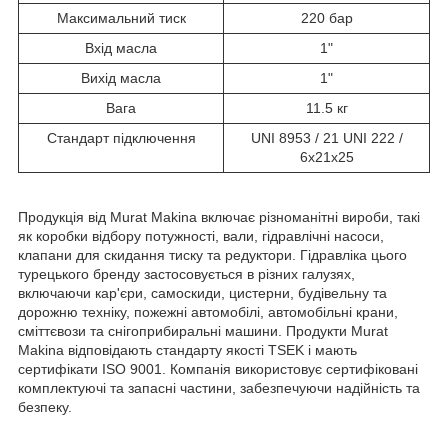
Максимальний тиск
220 бар
Вхід масла
1"
Вихід масла
1"
Вага
11.5 кг
Стандарт підключення
UNI 8953 / 21 UNI 222 /
6x21x25
Продукція від Murat Makina включає різноманітні вироби, такі
як коробки відбору потужності, вали, гідравлічні насоси,
клапани для скидання тиску та редуктори. Гідравліка цього
турецького бренду застосовується в різних галузях,
включаючи кар'єри, самоскиди, цистерни, будівельну та
дорожню техніку, пожежні автомобілі, автомобільні крани,
сміттєвози та снігоприбиральні машини. Продукти Murat
Makina відповідають стандарту якості TSEK і мають
сертифікати ISO 9001. Компанія використовує сертифіковані
комплектуючі та запасні частини, забезпечуючи надійність та
безпеку.