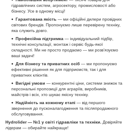
гідравлічних систем, агросектору, промисловості або
бізнесу. Усе в одному місці!
Гарантована якість
— ми офіційні дилери провідних
світових брендів. Пропонуємо лише перевірену техніку,
яка служить довго.
Професійна підтримка
— індивідуальний підбір,
технічні консультації, монтаж і сервіс будь-якої
складності. Ми не просто продаємо — ми розв’язуємо
ваші задачі!
Для бізнесу та приватних осіб
— ми пропонуємо
ефективні рішення як для підприємств, так і для
приватних клієнтів.
Вигідні умови
— конкурентні ціни, системи знижок та
персональні пропозиції для аграріїв, виробників,
майстрів і всіх, хто шукає якісну техніку.
Надійність на кожному етапі
— від першого
звернення до пусконалагодження та післяпродажного
обслуговування.
Hydrolider — №1 у світі гідравліки та техніки.
Довіряйте
лідерам — обирайте найкраще!