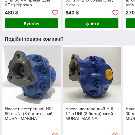
1" Ø 38 мм пряма (для
90° 1¼” д Ø 38 мм Onay
алюм
АПН) Hiposan
Hidrolik
вісі
Maki
480
640
270
₴
₴
Купити
Купити
Подібні товари компанії
Насос шестеренний НШ
Насос шестеренний НШ
Нас
80 л UNI (3 болти) лівий
17 л UNI (3 болти) лівий
30 л
MURAT MAKINA
MURAT MAKINA
MUR