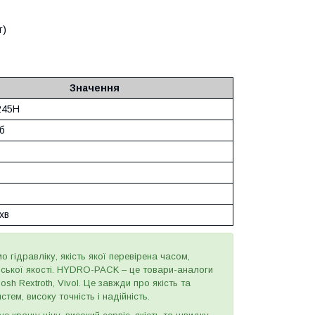
т)
Значення
245H
б
в
в
хв
о гідравліку, якість якої перевірена часом,
йської якості. HYDRO-PACK – це товари-аналоги
sh Rextroth, Vivol. Це завжди про якість та
тем, високу точність і надійність.