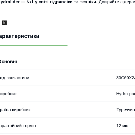
ydrolider — №1 у світі гідравліки та техніки.
Довіряйте лідера
арактеристики
Основні
од запчастини
30C60X2
иробник
Hydro-pa
раїна виробник
Туреччи
арантійний термін
12 міс