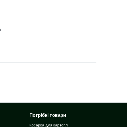
х
Потрібні товари
Косарка для картоплі