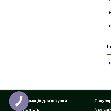
Н
В
І
Ц
Інформація для покупця
Популярн
Про компанію
Агротехні