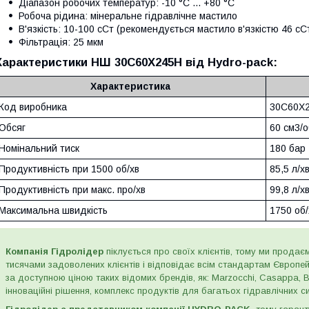
Діапазон робочих температур: -10 °C ... +80 °C
Робоча рідина: мінеральне гідравлічне мастило
В'язкість: 10-100 сСт (рекомендується мастило в'язкістю 46 сС
Фільтрація: 25 мкм
Характеристики НШ 30C60X245H від Hydro-pack:
Характеристика
Код виробника
30C60X
Обсяг
60 см3/о
Номінальний тиск
180 бар
Продуктивність при 1500 об/хв
85,5 л/х
Продуктивність при макс. про/хв
99,8 л/х
Максимальна швидкість
1750 об/
Компанія Гідролідер
піклується про своїх клієнтів, тому ми продаєм
тисячами задоволених клієнтів і відповідає всім стандартам Європе
за доступною ціною таких відомих брендів, як: Marzocchi, Casappa, Bo
інноваційні рішення, комплекс продуктів для багатьох гідравлічних сис