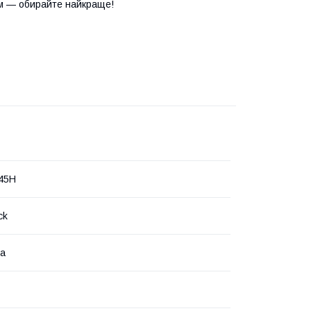
м — обирайте найкраще!
45H
ck
на