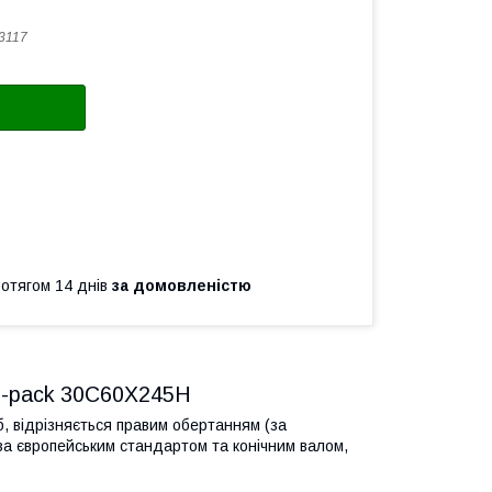
3117
ротягом 14 днів
за домовленістю
ro-pack 30C60X245H
б, відрізняється правим обертанням (за
а європейським стандартом та конічним валом,