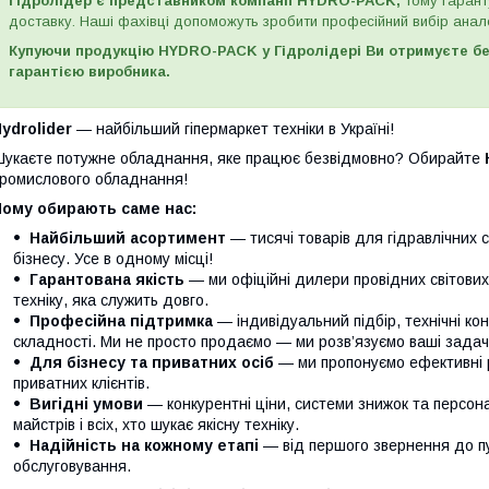
Гідролідер є представником компанії HYDRO-PACK,
тому гаранту
доставку. Наші фахівці допоможуть зробити професійний вибір анало
Купуючи продукцію HYDRO-PACK у Гідролідері Ви отримуєте без
гарантією виробника.
ydrolider
— найбільший гіпермаркет техніки в Україні!
укаєте потужне обладнання, яке працює безвідмовно? Обирайте
ромислового обладнання!
Чому обирають саме нас:
Найбільший асортимент
— тисячі товарів для гідравлічних 
бізнесу. Усе в одному місці!
Гарантована якість
— ми офіційні дилери провідних світови
техніку, яка служить довго.
Професійна підтримка
— індивідуальний підбір, технічні кон
складності. Ми не просто продаємо — ми розв’язуємо ваші задачі
Для бізнесу та приватних осіб
— ми пропонуємо ефективні р
приватних клієнтів.
Вигідні умови
— конкурентні ціни, системи знижок та персонал
майстрів і всіх, хто шукає якісну техніку.
Надійність на кожному етапі
— від першого звернення до п
обслуговування.