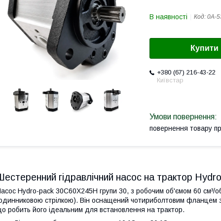
В наявності
Код:
0А-5
Купити
+380 (67) 216-43-22
Київстар
повернення товару п
Шестеренний гідравлічний насос на трактор Hyd
асос Hydro-pack 30C60X245H групи 30, з робочим об'ємом 60 см³/о
одинниковою стрілкою). Він оснащений чотириболтовим фланцем з
о робить його ідеальним для встановлення на трактор.