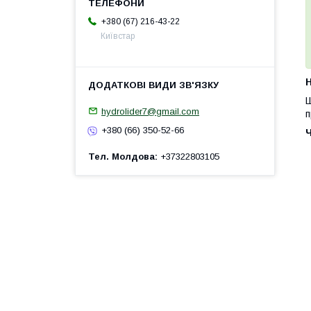
+380 (67) 216-43-22
Київстар
H
Ш
hydrolider7@gmail.com
п
+380 (66) 350-52-66
Тел. Молдова
+37322803105