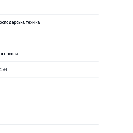
господарська техніка
ні насоси
45H