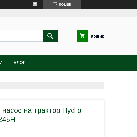
Кошик
Кошик
И
БЛОГ
 насос на трактор Hydro-
245H