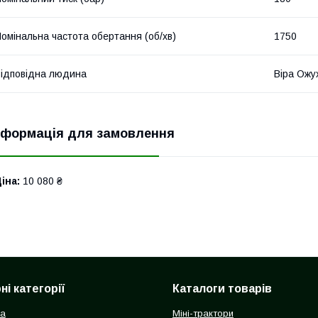
омінальна частота обертання (об/хв)
1750
ідповідна людина
Віра Ожу
нформація для замовлення
іна:
10 080 ₴
і категорії
Каталоги товарів
ка
Міні-трактори