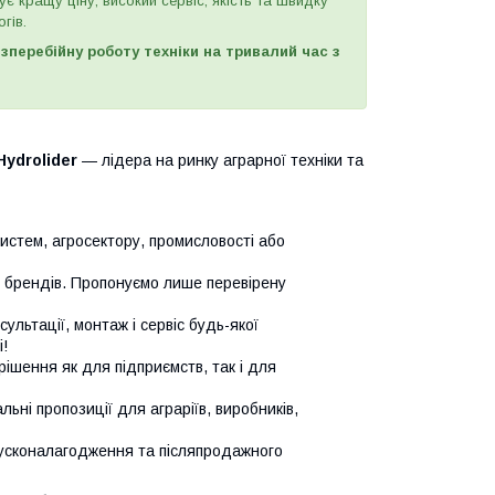
є кращу ціну, високий сервіс, якість та швидку
гів.
перебійну роботу техніки на тривалий час з
Hydrolider
— лідера на ринку аграрної техніки та
систем, агросектору, промисловості або
х брендів. Пропонуємо лише перевірену
сультації, монтаж і сервіс будь-якої
!
ішення як для підприємств, так і для
ьні пропозиції для аграріїв, виробників,
усконалагодження та післяпродажного