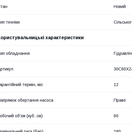
Стан
Новий
ип техніки
Сільсько
Користувальницькі характеристики
ип обладнання
Гідравліч
ртикул
30C60X2
арантійний термін, міс
12
апрямок обертання насоса
Праве
обочий об'єм (куб. см)
60
омінальний тиск (бар)
180