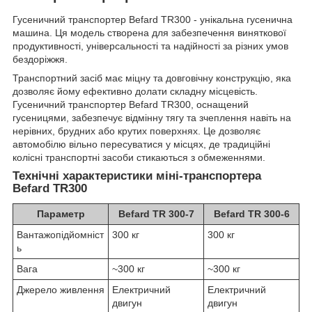
Гусеничний транспортер Befard TR300 - унікальна гусенична
машина. Ця модель створена для забезпечення виняткової
продуктивності, універсальності та надійності за різних умов
бездоріжжя.
Транспортний засіб має міцну та довговічну конструкцію, яка
дозволяє йому ефективно долати складну місцевість.
Гусеничний транспортер Befard TR300, оснащений
гусеницями, забезпечує відмінну тягу та зчеплення навіть на
нерівних, брудних або крутих поверхнях. Це дозволяє
автомобілю вільно пересуватися у місцях, де традиційні
колісні транспортні засоби стикаються з обмеженнями.
Технічні характеристики міні-транспортера
Befard TR300
Параметр
Befard TR 300-7
Befard TR 300-6
Вантажопідйомніст
300 кг
300 кг
ь
Вага
~300 кг
~300 кг
Джерело живлення
Електричний
Електричний
двигун
двигун