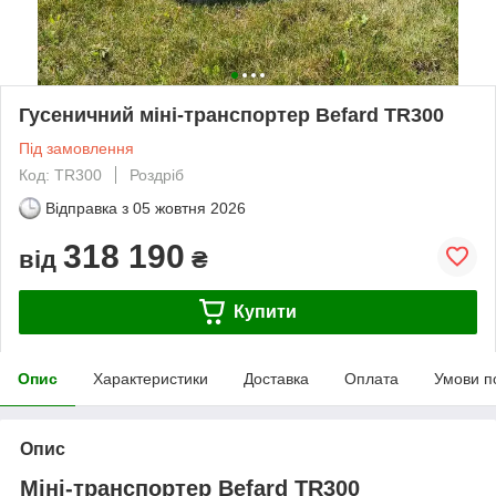
Гусеничний міні-транспортер Befard TR300
Під замовлення
Код: TR300
Роздріб
Відправка з
05 жовтня 2026
318 190
від
₴
Купити
Опис
Характеристики
Доставка
Оплата
Умови п
Опис
Міні-транспортер Befard TR300