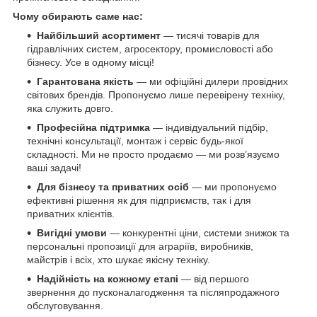
Чому обирають саме нас:
Найбільший асортимент
— тисячі товарів для
гідравлічних систем, агросектору, промисловості або
бізнесу. Усе в одному місці!
Гарантована якість
— ми офіційні дилери провідних
світових брендів. Пропонуємо лише перевірену техніку,
яка служить довго.
Професійна підтримка
— індивідуальний підбір,
технічні консультації, монтаж і сервіс будь-якої
складності. Ми не просто продаємо — ми розв’язуємо
ваші задачі!
Для бізнесу та приватних осіб
— ми пропонуємо
ефективні рішення як для підприємств, так і для
приватних клієнтів.
Вигідні умови
— конкурентні ціни, системи знижок та
персональні пропозиції для аграріїв, виробників,
майстрів і всіх, хто шукає якісну техніку.
Надійність на кожному етапі
— від першого
звернення до пусконалагодження та післяпродажного
обслуговування.