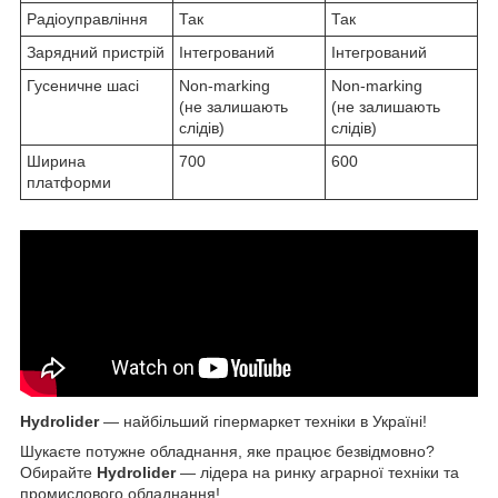
Радіоуправління
Так
Так
Зарядний пристрій
Інтегрований
Інтегрований
Гусеничне шасі
Non-marking
Non-marking
(не залишають
(не залишають
слідів)
слідів)
Ширина
700
600
платформи
Hydrolider
— найбільший гіпермаркет техніки в Україні!
Шукаєте потужне обладнання, яке працює безвідмовно?
Обирайте
Hydrolider
— лідера на ринку аграрної техніки та
промислового обладнання!