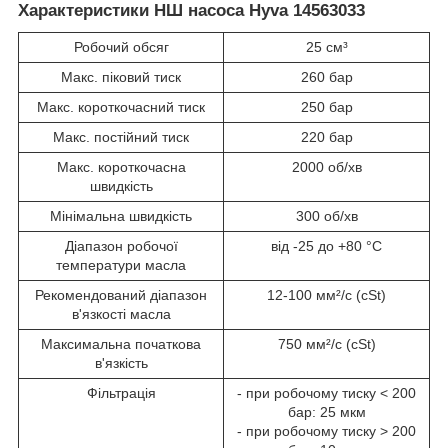
Характеристики НШ насоса Hyva 14563033
Робочий обсяг
25 см³
Макс. піковий тиск
260 бар
Макс. короткочасний тиск
250 бар
Макс. постійний тиск
220 бар
Макс. короткочасна
2000 об/хв
швидкість
Мінімальна швидкість
300 об/хв
Діапазон робочої
від -25 до +80 °C
температури масла
Рекомендований діапазон
12-100 мм²/с (cSt)
в'язкості масла
Максимальна початкова
750 мм²/с (cSt)
в'язкість
Фільтрація
- при робочому тиску < 200
бар: 25 мкм
- при робочому тиску > 200