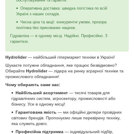
обслуговування та гарантія.
Оперативна доставка: швидка логістика по всій
Україні з наших складів.
Чесна ціна та акції: конкурентні умови, прозора
політика без прихованих націнок.
Гідравліка — в одному місці. Надійно. Професійно. З
гарантією.
Hydrolider
— найбільший гіпермаркет техніки в Україні!
Шукаєте потужне обладнання, яке працює безвідмовно?
Обирайте
Hydrolider
— лідера на ринку аграрної техніки та
промислового обладнання!
Чому обирають саме нас:
Найбільший асортимент
— тисячі товарів для
гідравлічних систем, агросектору, промисловості або
бізнесу. Усе в одному місці!
Гарантована якість
— ми офіційні дилери провідних
світових брендів. Пропонуємо лише перевірену техніку,
яка служить довго.
Професійна підтримка
— індивідуальний підбір,