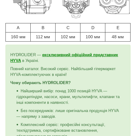
A
B
C
D
E
160 мм
112 мм
102 мм
100 мм
48 мм
HYDROLIDER —
ексклюзивний офіційний представник
HYVA
в Україні.
Повний каталог. Високий сервіс. Найбільший гіпермаркет
HYVA-комплектуючих в країні!
Чому обирають HYDROLIDER?
Найширший вибір: понад 1000 позицій HYVA —
гідроциліндри, насоси, крани, мультилифти, клапани та
інші компоненти в наявності.
Без посередників: лише оригінальна продукція HYVA
— напряму з заводів.
Комплексний сервіс: професійні консультації,
техпідтримка, сертифіковане встановлення,