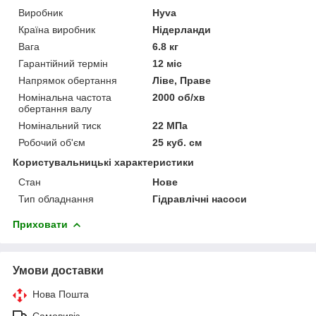
Виробник
Hyva
Країна виробник
Нідерланди
Вага
6.8 кг
Гарантійний термін
12 міс
Напрямок обертання
Ліве, Праве
Номінальна частота
2000 об/хв
обертання валу
Номінальний тиск
22 МПа
Робочий об'єм
25 куб. см
Користувальницькі характеристики
Стан
Нове
Тип обладнання
Гідравлічні насоси
Приховати
Умови доставки
Нова Пошта
Самовивіз