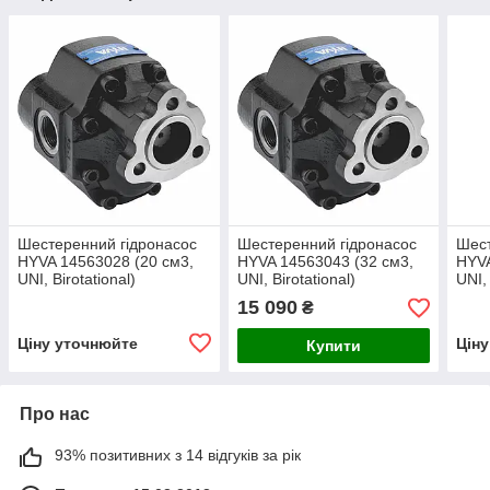
Шестеренний гідронасос
Шестеренний гідронасос
Шест
HYVA 14563028 (20 см3,
HYVA 14563043 (32 см3,
HYVA
UNI, Birotational)
UNI, Birotational)
UNI, 
15 090
₴
Ціну уточнюйте
Цін
Купити
Про нас
93% позитивних з 14 відгуків за рік