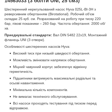
14563033 (3 болти UNI, 25 см3)
Шестеренний нерегульований насос Hyva 025L-BI-3H з
реверсивним обертанням (Birotational). Робочий об'єм
складає 25 куб. см. Розрахований на роботу при тиску 220
бар, пікові показники – 260 бар. Частота обертання: 2000 об/
хв.
Приєднувальні стандарти:
Вал DIN 5482 22x19, Монтажний
фланець UNI (3 отвори).
Особливості шестеренних насосів Hyva:
Високий тиск при низькій швидкості обертання.
Можливість змінювати напрямок обертання.
Міцний чавунний корпус забезпечує відмінну
герметичність.
Підшипники витримують максимальні радіальні та
осьові навантаження.
Мінімальна кількість компонентів.
Не вимагає технічного обслуговування.
Всі насоси проходять тестування під тиском перед
відправкою.