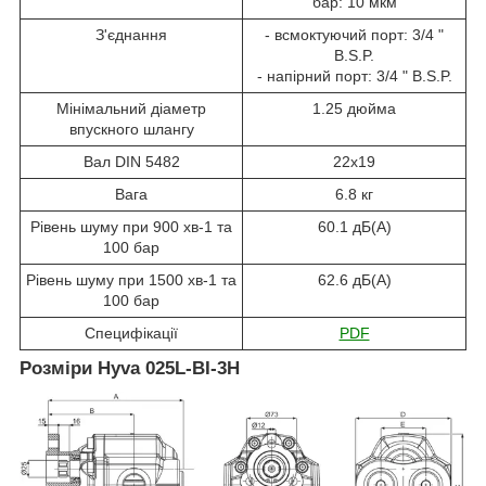
бар: 10 мкм
З'єднання
- всмоктуючий порт: 3/4 "
B.S.P.
- напірний порт: 3/4 " B.S.P.
Мінімальний діаметр
1.25 дюйма
впускного шлангу
Вал DIN 5482
22x19
Вага
6.8 кг
Рівень шуму при 900 хв-1 та
60.1 дБ(А)
100 бар
Рівень шуму при 1500 хв-1 та
62.6 дБ(А)
100 бар
Специфікації
PDF
Розміри Hyva 025L-BI-3H