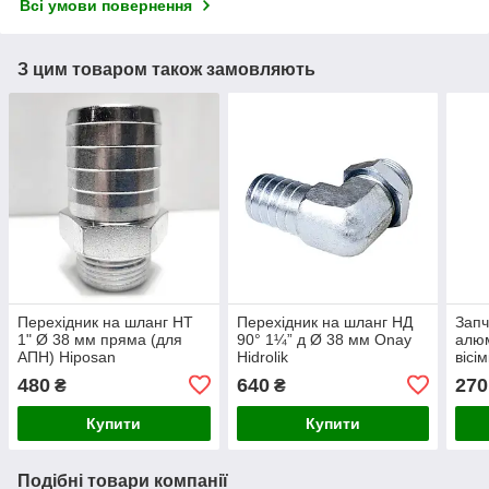
Всі умови повернення
З цим товаром також замовляють
Перехідник на шланг НТ
Перехідник на шланг НД
Запч
1" Ø 38 мм пряма (для
90° 1¼” д Ø 38 мм Onay
алюм
АПН) Hiposan
Hidrolik
вісі
Maki
480
640
270
₴
₴
Купити
Купити
Подібні товари компанії