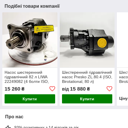
Подібні товари компанії
Насос шестеренний
Шестеренний гідравлічний
Шест
гідравлічний 82 л LIWA
насос Presko ZL.80.4 (ISO,
насо
22249082 (4 болти ISO,
Birotational, 80 л)
Birot
Birotational)
15 260
15 880
₴
від
₴
Цін
Купити
Купити
Про нас
93% позитивних з 14 відгуків за рік