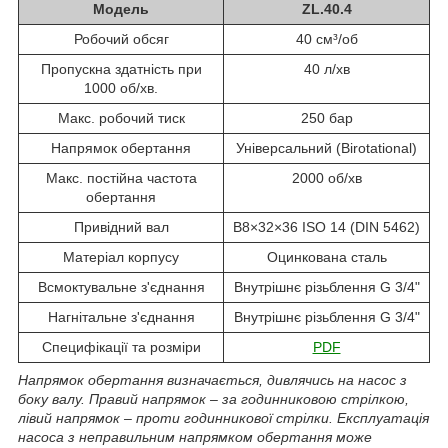
Модель
ZL.40.4
Робочий обсяг
40 см³/об
Пропускна здатність при
40 л/хв
1000 об/хв.
Макс. робочий тиск
250 бар
Напрямок обертання
Універсальний (Birotational)
Макс. постійна частота
2000 об/хв
обертання
Привідний вал
B8×32×36 ISO 14 (DIN 5462)
Матеріал корпусу
Оцинкована сталь
Всмоктувальне з'єднання
Внутрішнє різьблення G 3/4"
Нагнітальне з'єднання
Внутрішнє різьблення G 3/4"
Специфікації та розміри
PDF
Напрямок обертання визначається, дивлячись на насос з
боку валу. Правий напрямок – за годинниковою стрілкою,
лівий напрямок – проти годинникової стрілки. Експлуатація
насоса з неправильним напрямком обертання може