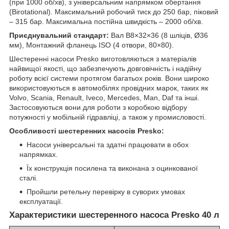
(при 1000 об/хв), з універсальним напрямком обертання
(Birotational). Максимальний робочий тиск до 250 бар, піковий
– 315 бар. Максимальна постійна швидкість – 2000 об/хв.
Приєднувальний стандарт:
Вал B8×32×36 (8 шліців, Ø36
мм), Монтажний фланець ISO (4 отвори, 80×80).
Шестеренні насоси Presko виготовляються з матеріалів
найвищої якості, що забезпечують довговічність і надійну
роботу всієї системи протягом багатьох років. Вони широко
використовуються в автомобілях провідних марок, таких як
Volvo, Scania, Renault, Iveco, Mercedes, Man, Daf та інші.
Застосовуються вони для роботи з коробкою відбору
потужності у мобільній гідравліці, а також у промисловості.
Особливості шестеренних насосів Presko:
Насоси універсальні та здатні працювати в обох
напрямках.
Їх конструкція посилена та виконана з оцинкованої
сталі.
Пройшли ретельну перевірку в суворих умовах
експлуатації.
Характеристики шестеренного насоса Presko 40 л