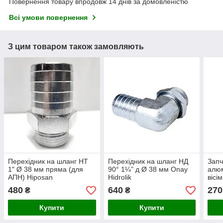
Повернення товару впродовж 14 днів за домовленістю
Всі умови повернення
З цим товаром також замовляють
Перехідник на шланг НТ
Перехідник на шланг НД
Запч
1" Ø 38 мм пряма (для
90° 1¼” д Ø 38 мм Onay
алюм
АПН) Hiposan
Hidrolik
вісі
Maki
480
640
270
₴
₴
Купити
Купити