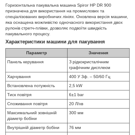
Горизонтальна пакувальна машина Spiror HP DR 900
призначена для використання на промислових та
спеціалізованих виробничих лініях. Оновлена версія машини,
яка оснащена можливістю одночасного використання двох
рулонів стретч-плівки, дозволяє подвоїти швидкість
пакувального процесу.
Характеристики машини для пакування
Параметр
Значення
Панель керування
З рідкокристалічним
графічним дисплеєм
Харчування
400 У 3ф. – 50/60 Гц
Встановлена потужність
2,5 kW
Тиск повітря
6±1 bar
Споживання повітря
20 Л/хв
Максимальний зовнішній
300 мм
діаметр бобіни
Внутрішній діаметр бобіни
76 мм