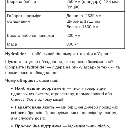
Ширина бобіни
250 мм (стандарт), 125 мм
(опція)
Габаритні розміри
Довжина: 2630 мм
обладнання
Ширина: 1711 мм
Висота: 1830 мм
Висота робочої поверхні
800 мм
Маса
900 кг
Hydrolider
— найбільший гіпермаркет техніки в Україні!
Шукаєте потужне обладнання, яке працює безвідмовно?
Обирайте
Hydrolider
— лідера на ринку аграрної техніки та
промислового обладнання!
Чому обирають саме нас:
Найбільший асортимент
— тисячі товарів для
гідравлічних систем, агросектору, промисловості або
бізнесу. Усе в одному місці!
Гарантована якість
— ми офіційні дилери провідних
світових брендів. Пропонуємо лише перевірену техніку,
яка служить довго.
Професійна підтримка
— індивідуальний підбір,