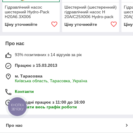
Гідравлічний насос
Шестерний (шестеренний)
Гідр
шестерний Hydro-Pack
гідравлічний насос H
шест
H20A6.3X006
20A/C25X006 Hydro-pack
20A
Ціну уточнюйте
Ціну уточнюйте
Цін
Про нас
93% позитивних з 14 відгуків за рік
Працює з 15.03.2013
м. Тарасовка
Київська область, Тарасовка, Україна
Контакти
Сьогодні працює з 11:00 до 16:00
КНОПКА
Показати весь графік роботи
ЗВ'ЯЗКУ
Про нас