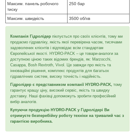
Максим. панель робочого
250 бар
тиску
Максим. швидкість
3500 об/хв
Компанія Гідролідер
піклується про своїх клієнтів, тому ми
продаємо гідравліку, якість якої перевірена часом, тисячами
задоволених клієнтів і відповідає всім стандартам
Європейської якості. HYDRO-PACK – це товари-аналоги за
доступною ціною таких відомих брендів, як: Marzocchi,
Casappa, Bosh Rextroth, Vivol. Це завжди про якість та
інноваційні рішення, комплекс продуктів для багатьох
гідравлічних систем, високу точність і надійність.
Гідролідер є представником компанії HYDRO-PACK,
тому
гарантує кращу ціну, високий сервіс, якість та швидку
доставку. Наші фахівці допоможуть зробити професійний
вибір аналогів.
Купуючи продукцію HYDRO-PACK у Гідролідері Ви
отримуєте безперебійну роботу техніки на тривалий час з
гарантією виробника.