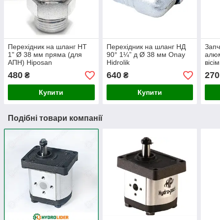
Перехідник на шланг НТ
Перехідник на шланг НД
Запч
1" Ø 38 мм пряма (для
90° 1¼” д Ø 38 мм Onay
алюм
АПН) Hiposan
Hidrolik
вісі
Maki
480
640
270
₴
₴
Купити
Купити
Подібні товари компанії