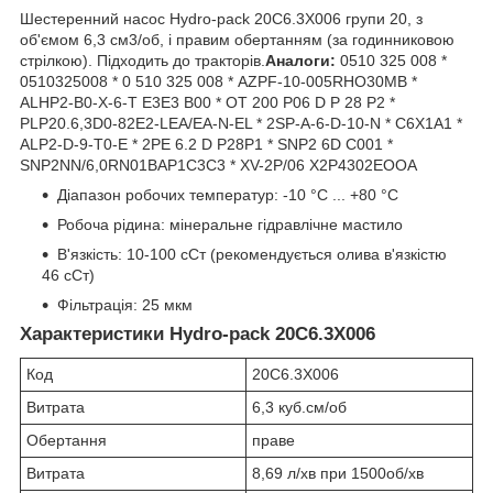
Шестеренний насос Hydro-pack 20C6.3X006 групи 20, з
об'ємом 6,3 см3/об, і правим обертанням (за годинниковою
стрілкою). Підходить до тракторів.
Аналоги:
0510 325 008 *
0510325008 * 0 510 325 008 * AZPF-10-005RHO30MB *
ALHP2-B0-X-6-T E3E3 B00 * OT 200 P06 D P 28 P2 *
PLP20.6,3D0-82E2-LEA/EA-N-EL * 2SP-A-6-D-10-N * C6X1A1 *
ALP2-D-9-T0-E * 2PE 6.2 D P28P1 * SNP2 6D C001 *
SNP2NN/6,0RN01BAP1C3C3 * XV-2P/06 X2P4302EOOA
Діапазон робочих температур: -10 °C ... +80 °C
Робоча рідина: мінеральне гідравлічне мастило
В'язкість: 10-100 сСт (рекомендується олива в'язкістю
46 сСт)
Фільтрація: 25 мкм
Характеристики Hydro-pack 20C6.3X006
Код
20C6.3X006
Витрата
6,3 куб.см/об
Обертання
праве
Витрата
8,69 л/хв при 1500об/хв