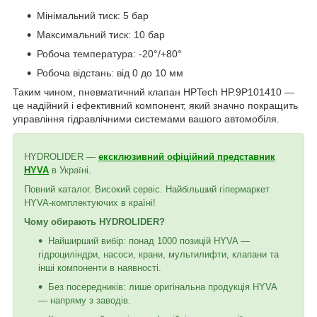
Мінімальний тиск: 5 бар
Максимальний тиск: 10 бар
Робоча температура: -20°/+80°
Робоча відстань: від 0 до 10 мм
Таким чином, пневматичний клапан HPTech HP.9P101410 —
це надійний і ефективний компонент, який значно покращить
управління гідравлічними системами вашого автомобіля.
HYDROLIDER —
ексклюзивний офіційний представник
HYVA
в Україні.
Повний каталог. Високий сервіс. Найбільший гіпермаркет
HYVA-комплектуючих в країні!
Чому обирають HYDROLIDER?
Найширший вибір: понад 1000 позицій HYVA —
гідроциліндри, насоси, крани, мультилифти, клапани та
інші компоненти в наявності.
Без посередників: лише оригінальна продукція HYVA
— напряму з заводів.