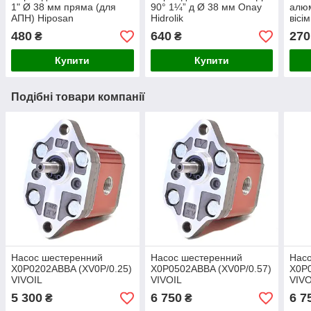
1" Ø 38 мм пряма (для
90° 1¼” д Ø 38 мм Onay
алюм
АПН) Hiposan
Hidrolik
вісі
Maki
480
640
270
₴
₴
Купити
Купити
Подібні товари компанії
Насос шестеренний
Насос шестеренний
Нас
X0P0202ABBA (XV0P/0.25)
X0P0502ABBA (XV0P/0.57)
X0P0
VIVOIL
VIVOIL
VIVO
5 300
6 750
6 7
₴
₴