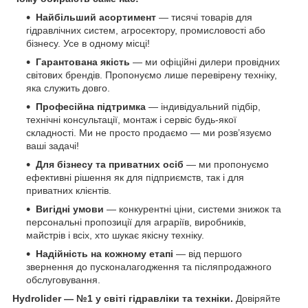
Найбільший асортимент
— тисячі товарів для
гідравлічних систем, агросектору, промисловості або
бізнесу. Усе в одному місці!
Гарантована якість
— ми офіційні дилери провідних
світових брендів. Пропонуємо лише перевірену техніку,
яка служить довго.
Професійна підтримка
— індивідуальний підбір,
технічні консультації, монтаж і сервіс будь-якої
складності. Ми не просто продаємо — ми розв’язуємо
ваші задачі!
Для бізнесу та приватних осіб
— ми пропонуємо
ефективні рішення як для підприємств, так і для
приватних клієнтів.
Вигідні умови
— конкурентні ціни, системи знижок та
персональні пропозиції для аграріїв, виробників,
майстрів і всіх, хто шукає якісну техніку.
Надійність на кожному етапі
— від першого
звернення до пусконалагодження та післяпродажного
обслуговування.
Hydrolider — №1 у світі гідравліки та техніки.
Довіряйте