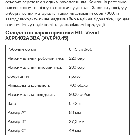
осьових верстатах з одним захопленням. Компанія ретельно
вивчає кожну технічну та естетичну деталь. Завдяки досвіду у
виборі якісних матеріалів, таких як алюміній серії 7000, із
заводу виходить лише надзвичайно надійна гідравліка, що дає
впевненість у надійності та довговічності продукції.
Стандартні характеристики НШ Vivoil
X0P0402ABBA (XV0P/0.45)
Робочий об'єм
0,45 см3/об
Максимальний робочий тиск
220 бар
Максимальний піковий тиск
280 бар
Обертання
праве
Мінімальна швидкість
700 об/хв
Максимальна швидкість
9000 об/хв
Вага
0,42 кг
Розмір A*
58 мм
Розмір B*
27,3 мм
Розмір C*
49 мм