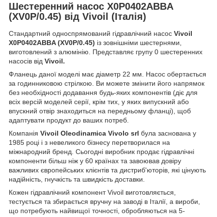
Шестеренний насос X0P0402ABBA
(XV0P/0.45) від Vivoil (Італія)
Стандартний односпрямований гідравлічний насос
Vivoil
X0P0402ABBA (XV0P/0.45)
із зовнішніми шестернями,
виготовлений з алюмінію. Представляє групу 0 шестеренних
насосів від
Vivoil.
Фланець даної моделі має діаметр 22 мм. Насос обертається
за годинниковою стрілкою. Ви можете змінити його напрямок
без необхідності додавання будь-яких компонентів (діє для
всіх версій моделей серії, крім тих, у яких випускний або
впускний отвір знаходиться на передньому фланці), щоб
адаптувати продукт до ваших потреб.
Компанія
Vivoil Oleodinamica Vivolo srl
була заснована у
1985 році і з невеликого бізнесу перетворилася на
міжнародний бренд. Сьогодні виробник продає гідравлічні
компоненти більш ніж у 60 країнах та завоював довіру
важливих європейських клієнтів та дистриб'юторів, які цінують
надійність, гнучкість та швидкість доставки.
Кожен гідравлічний компонент Vivoil виготовляється,
тестується та збирається вручну на заводі в Італії, а вироби,
що потребують найвищої точності, обробляються на 5-